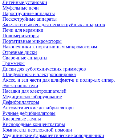
Литейные установки
Муфельные печи
Пароструйные аппараты
Пескоструйные аппараты
Зап.части и аксес. для пескоструйных аппаратов
Печи для керамики
Полимеризаторы
Портативные микромоторы
Наконечники к портативным микромоторам
Отрезные диски
Сварочные аппараты
Триммеры
Диски для зуботехнических триммеров
Шлифмоторы и электрополировка
Аксес. и зап.части для шлифмот-в и полир-ых аппар.
Электрошпатели
Насадки для электрошпателей
Медицинское оборудование
Дефибрилляторы
Автоматические дефибрилляторы
Ручные дефибрилляторы
Кварцевые лампы
Кислородные концентраторы
Комплекты неотложной помощи
Медицинские фармацевтические холодильники