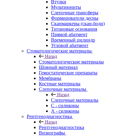
Втулки
Мультиюниты
Слепочные трансферы
Формирователи десны
Сканмаркеры (скан-боди)
Титановые основания
Прямой абатмент
Временный цилиндр
Угловой абатмент
Стоматологические материалы
Назад
Стоматологические материалы
Шовный материал
Гемостатические препараты
Мембраны
Костные материалы
Слепочные материалы
Назад
Слепочные материалы
C - силиконы
А - силиконы
Рентгенодиагностика
Назад
Рентгенодиагностика
Визиографы