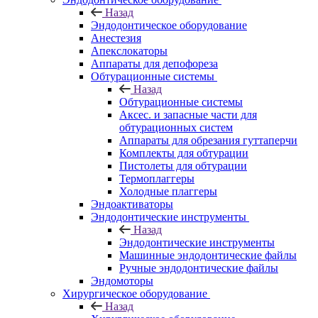
Назад
Эндодонтическое оборудование
Анестезия
Апекслокаторы
Аппараты для депофореза
Обтурационные системы
Назад
Обтурационные системы
Аксес. и запасные части для
обтурационных систем
Аппараты для обрезания гуттаперчи
Комплекты для обтурации
Пистолеты для обтурации
Термоплаггеры
Холодные плаггеры
Эндоактиваторы
Эндодонтические инструменты
Назад
Эндодонтические инструменты
Машинные эндодонтические файлы
Ручные эндодонтические файлы
Эндомоторы
Хирургическое оборудование
Назад