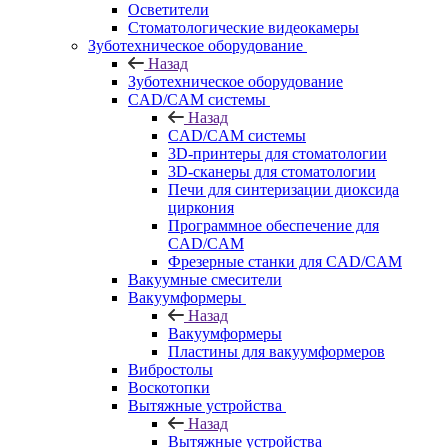
Осветители
Стоматологические видеокамеры
Зуботехническое оборудование
Назад
Зуботехническое оборудование
CAD/CAM системы
Назад
CAD/CAM системы
3D-принтеры для стоматологии
3D-сканеры для стоматологии
Печи для синтеризации диоксида
циркония
Программное обеспечение для
CAD/CAM
Фрезерные станки для CAD/CAM
Вакуумные смесители
Вакуумформеры
Назад
Вакуумформеры
Пластины для вакуумформеров
Вибростолы
Воскотопки
Вытяжные устройства
Назад
Вытяжные устройства