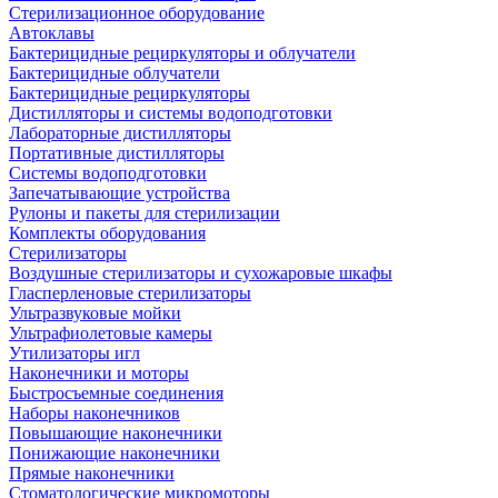
Стерилизационное оборудование
Автоклавы
Бактерицидные рециркуляторы и облучатели
Бактерицидные облучатели
Бактерицидные рециркуляторы
Дистилляторы и системы водоподготовки
Лабораторные дистилляторы
Портативные дистилляторы
Системы водоподготовки
Запечатывающие устройства
Рулоны и пакеты для стерилизации
Комплекты оборудования
Стерилизаторы
Воздушные стерилизаторы и сухожаровые шкафы
Гласперленовые стерилизаторы
Ультразвуковые мойки
Ультрафиолетовые камеры
Утилизаторы игл
Наконечники и моторы
Быстросъемные соединения
Наборы наконечников
Повышающие наконечники
Понижающие наконечники
Прямые наконечники
Стоматологические микромоторы