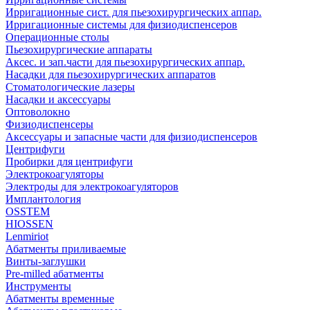
Ирригационные сист. для пьезохирургических аппар.
Ирригационные системы для физиодиспенсеров
Операционные столы
Пьезохирургические аппараты
Аксес. и зап.части для пьезохирургических аппар.
Насадки для пьезохирургических аппаратов
Стоматологические лазеры
Насадки и аксессуары
Оптоволокно
Физиодиспенсеры
Аксессуары и запасные части для физиодиспенсеров
Центрифуги
Пробирки для центрифуги
Электрокоагуляторы
Электроды для электрокоагуляторов
Имплантология
OSSTEM
HIOSSEN
Lenmiriot
Абатменты приливаемые
Винты-заглушки
Pre-milled абатменты
Инструменты
Абатменты временные