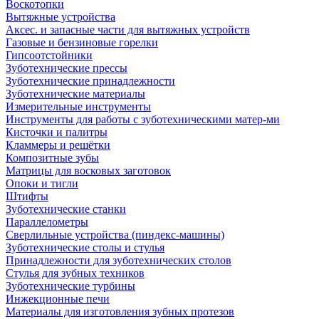
Воскотопки
Вытяжные устройства
Аксес. и запасные части для вытяжных устройств
Газовые и бензиновые горелки
Гипсоотстойники
Зуботехнические прессы
Зуботехнические принадлежности
Зуботехнические материалы
Измерительные инструменты
Инструменты для работы с зуботехническими матер-ми
Кисточки и палитры
Кламмеры и решётки
Композитные зубы
Матрицы для восковых заготовок
Опоки и тигли
Штифты
Зуботехнические станки
Параллелометры
Сверлильные устройства (пиндекс-машины)
Зуботехнические столы и стулья
Принадлежности для зуботехнических столов
Стулья для зубных техников
Зуботехнические турбины
Инжекционные печи
Материалы для изготовления зубных протезов