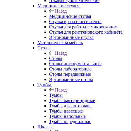
Шкафы зуботехнические
Медицинские стулья
Назад
Медицинские стулья
Стулья врача и ассистента
Стулья для работы с микроскопом
Стулья для рентгеновского кабинета
Эргономичные стулья
Металлическая мебель
Столы
Назад
Столы
Столы инструментальные
Столы лабораторные
Столы передвижные
Эргономичные столы
Тумбы
Назад
Тумбы
Тумбы бактерицидные
Тумбы для автоклава
Тумбы навесные
Тумбы напольные
Тумбы передвижные
Шкафы