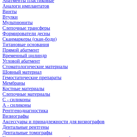
Абатменты пластиковые
Аналоги имплантатов
Винты
Втулки
Мультиюниты
Слепочные трансферы
Формирователи десны
Сканмаркеры (скан-боди)
Титановые основания
Прямой абатмент
Временный цилиндр
Угловой абатмент
Стоматологические материалы
Шовный материал
Гемостатические препараты
Мембраны
Костные материалы
Слепочные материалы
C - силиконы
А - силиконы
Рентгенодиагностика
Визиографы
Аксессуары и принадлежности для визиографов
Дентальные рентгены
Дентальные томографы