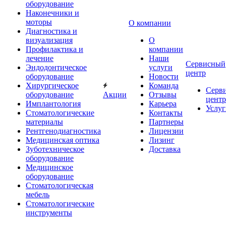
оборудование
Наконечники и
моторы
О компании
Диагностика и
визуализация
О
Профилактика и
компании
лечение
Наши
Сервисный
Эндодонтическое
услуги
центр
оборудование
Новости
Хирургическое
Команда
Серв
оборудование
Акции
Отзывы
центр
Имплантология
Карьера
Услуг
Стоматологические
Контакты
материалы
Партнеры
Рентгенодиагностика
Лицензии
Медицинская оптика
Лизинг
Зуботехническое
Доставка
оборудование
Медицинское
оборудование
Стоматологическая
мебель
Стоматологические
инструменты