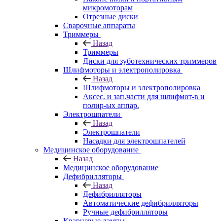
микромоторам
Отрезные диски
Сварочные аппараты
Триммеры
Назад
Триммеры
Диски для зуботехнических триммеров
Шлифмоторы и электрополировка
Назад
Шлифмоторы и электрополировка
Аксес. и зап.части для шлифмот-в и
полир-ых аппар.
Электрошпатели
Назад
Электрошпатели
Насадки для электрошпателей
Медицинское оборудование
Назад
Медицинское оборудование
Дефибрилляторы
Назад
Дефибрилляторы
Автоматические дефибрилляторы
Ручные дефибрилляторы
Кварцевые лампы