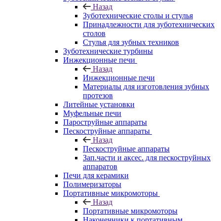
Назад
Зуботехнические столы и стулья
Принадлежности для зуботехнических
столов
Стулья для зубных техников
Зуботехнические турбины
Инжекционные печи
Назад
Инжекционные печи
Материалы для изготовления зубных
протезов
Литейные установки
Муфельные печи
Пароструйные аппараты
Пескоструйные аппараты
Назад
Пескоструйные аппараты
Зап.части и аксес. для пескоструйных
аппаратов
Печи для керамики
Полимеризаторы
Портативные микромоторы
Назад
Портативные микромоторы
Наконечники к портативным