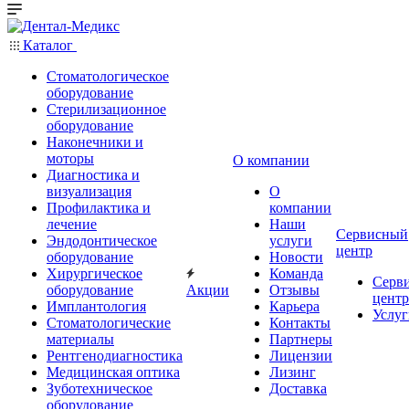
Каталог
Стоматологическое
оборудование
Стерилизационное
оборудование
Наконечники и
моторы
О компании
Диагностика и
визуализация
О
Профилактика и
компании
лечение
Наши
Сервисный
Эндодонтическое
услуги
центр
оборудование
Новости
Хирургическое
Команда
Серв
оборудование
Акции
Отзывы
центр
Имплантология
Карьера
Услуг
Стоматологические
Контакты
материалы
Партнеры
Рентгенодиагностика
Лицензии
Медицинская оптика
Лизинг
Зуботехническое
Доставка
оборудование