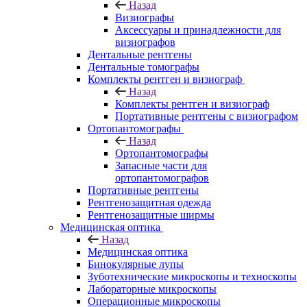
Назад
Визиографы
Аксессуары и принадлежности для
визиографов
Дентальные рентгены
Дентальные томографы
Комплекты рентген и визиограф
Назад
Комплекты рентген и визиограф
Портативные рентгены с визиографом
Ортопантомографы
Назад
Ортопантомографы
Запасные части для
ортопантомографов
Портативные рентгены
Рентгенозащитная одежда
Рентгенозащитные ширмы
Медицинская оптика
Назад
Медицинская оптика
Бинокулярные лупы
Зуботехнические микроскопы и техноскопы
Лабораторные микроскопы
Операционные микроскопы