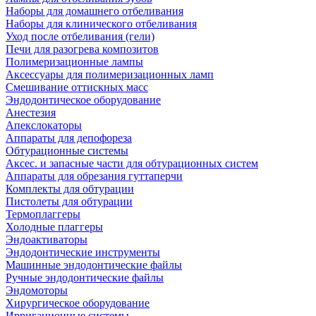
Наборы для домашнего отбеливания
Наборы для клинического отбеливания
Уход после отбеливания (гели)
Печи для разогрева композитов
Полимеризационные лампы
Аксессуары для полимеризационных ламп
Смешивание оттискных масс
Эндодонтическое оборудование
Анестезия
Апекслокаторы
Аппараты для депофореза
Обтурационные системы
Аксес. и запасные части для обтурационных систем
Аппараты для обрезания гуттаперчи
Комплекты для обтурации
Пистолеты для обтурации
Термоплаггеры
Холодные плаггеры
Эндоактиваторы
Эндодонтические инструменты
Машинные эндодонтические файлы
Ручные эндодонтические файлы
Эндомоторы
Хирургическое оборудование
Ирригационные системы