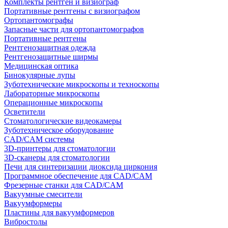
Комплекты рентген и визиограф
Портативные рентгены с визиографом
Ортопантомографы
Запасные части для ортопантомографов
Портативные рентгены
Рентгенозащитная одежда
Рентгенозащитные ширмы
Медицинская оптика
Бинокулярные лупы
Зуботехнические микроскопы и техноскопы
Лабораторные микроскопы
Операционные микроскопы
Осветители
Стоматологические видеокамеры
Зуботехническое оборудование
CAD/CAM системы
3D-принтеры для стоматологии
3D-сканеры для стоматологии
Печи для синтеризации диоксида циркония
Программное обеспечение для CAD/CAM
Фрезерные станки для CAD/CAM
Вакуумные смесители
Вакуумформеры
Пластины для вакуумформеров
Вибростолы