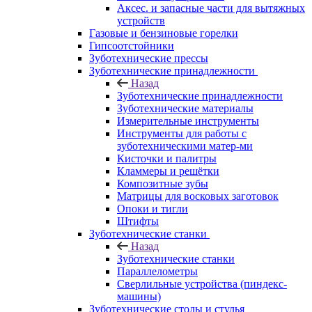
Аксес. и запасные части для вытяжных
устройств
Газовые и бензиновые горелки
Гипсоотстойники
Зуботехнические прессы
Зуботехнические принадлежности
Назад
Зуботехнические принадлежности
Зуботехнические материалы
Измерительные инструменты
Инструменты для работы с
зуботехническими матер-ми
Кисточки и палитры
Кламмеры и решётки
Композитные зубы
Матрицы для восковых заготовок
Опоки и тигли
Штифты
Зуботехнические станки
Назад
Зуботехнические станки
Параллелометры
Сверлильные устройства (пиндекс-
машины)
Зуботехнические столы и стулья