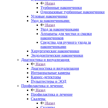
Назад
Турбинные наконечники
Одноразовые турбинные наконечники
Угловые наконечники
Уход за наконечниками
Назад
Уход за наконечниками
Аппараты для чистки и смазки
наконечников
Средства для ручного ухода за
наконечниками
Хирургические наконечники
Эндодонтические наконечники
Диагностика и визуализация
Назад
Диагностика и визуализация
Интраоральные камеры
Кариес-детекторы
Пульптестеры и ЭОД
Профилактика и лечение
Назад
Профилактика и лечение
Скалеры
Назад
Скалеры