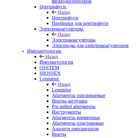
физиодиспенсеров
Центрифуги
Назад
Центрифуги
Пробирки для центрифуги
Электрокоагуляторы
Назад
Электрокоагуляторы
Электроды для электрокоагуляторов
Имплантология
Назад
Имплантология
OSSTEM
HIOSSEN
Lenmiriot
Назад
Lenmiriot
Абатменты приливаемые
Винты-заглушки
Pre-milled абатменты
Инструменты
Абатменты временные
Абатменты пластиковые
Аналоги имплантатов
Винты