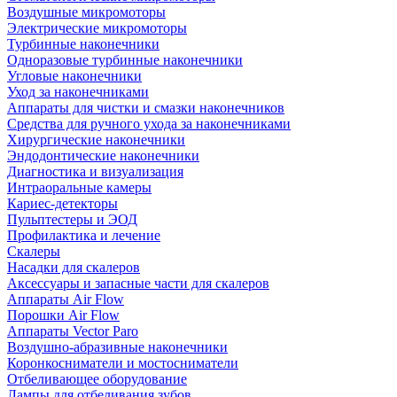
Воздушные микромоторы
Электрические микромоторы
Турбинные наконечники
Одноразовые турбинные наконечники
Угловые наконечники
Уход за наконечниками
Аппараты для чистки и смазки наконечников
Средства для ручного ухода за наконечниками
Хирургические наконечники
Эндодонтические наконечники
Диагностика и визуализация
Интраоральные камеры
Кариес-детекторы
Пульптестеры и ЭОД
Профилактика и лечение
Скалеры
Насадки для скалеров
Аксессуары и запасные части для скалеров
Аппараты Air Flow
Порошки Air Flow
Аппараты Vector Paro
Воздушно-абразивные наконечники
Коронкосниматели и мостосниматели
Отбеливающее оборудование
Лампы для отбеливания зубов