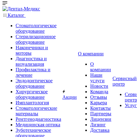
Каталог
Стоматологическое
оборудование
Стерилизационное
оборудование
Наконечники и
моторы
О компании
Диагностика и
визуализация
О
Профилактика и
компании
лечение
Наши
Сервисный
Эндодонтическое
услуги
центр
оборудование
Новости
Хирургическое
Команда
Серв
оборудование
Акции
Отзывы
центр
Имплантология
Карьера
Услуг
Стоматологические
Контакты
материалы
Партнеры
Рентгенодиагностика
Лицензии
Медицинская оптика
Лизинг
Зуботехническое
Доставка
оборудование