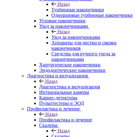
Назад
Турбинные наконечники
Одноразовые турбинные наконечники
Угловые наконечники
Уход за наконечниками
Назад
Уход за наконечниками
Аппараты для чистки и смазки
наконечников
Средства для ручного ухода за
наконечниками
Хирургические наконечники
Эндодонтические наконечники
Диагностика и визуализация
Назад
Диагностика и визуализация
Интраоральные камеры
Кариес-детекторы
Пульптестеры и ЭОД
Профилактика и лечение
Назад
Профилактика и лечение
Скалеры
Назад
Скалеры