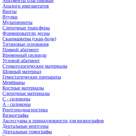
Абатменты пластиковые
Аналоги имплантатов
Винты
Втулки
Мультиюниты
Слепочные трансферы
Формирователи десны
Сканмаркеры (скан-боди)
Титановые основания
Прямой абатмент
Временный цилиндр
Угловой абатмент
Стоматологические материалы
Шовный материал
Гемостатические препараты
Мембраны
Костные материалы
Слепочные материалы
C - силиконы
А - силиконы
Рентгенодиагностика
Визиографы
Аксессуары и принадлежности для визиографов
Дентальные рентгены
Дентальные томографы