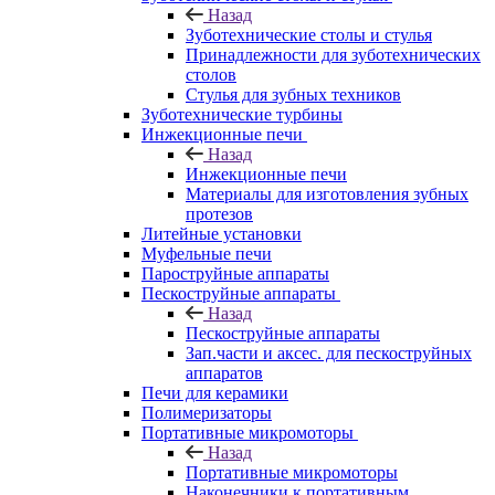
Назад
Зуботехнические столы и стулья
Принадлежности для зуботехнических
столов
Стулья для зубных техников
Зуботехнические турбины
Инжекционные печи
Назад
Инжекционные печи
Материалы для изготовления зубных
протезов
Литейные установки
Муфельные печи
Пароструйные аппараты
Пескоструйные аппараты
Назад
Пескоструйные аппараты
Зап.части и аксес. для пескоструйных
аппаратов
Печи для керамики
Полимеризаторы
Портативные микромоторы
Назад
Портативные микромоторы
Наконечники к портативным