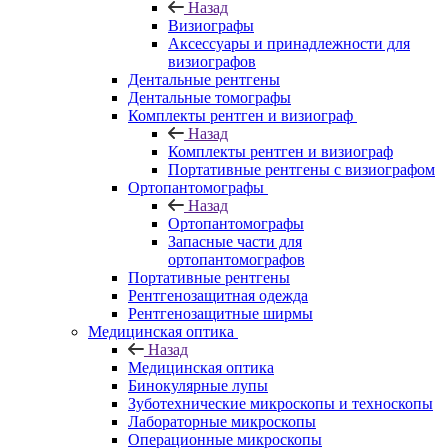
Назад
Визиографы
Аксессуары и принадлежности для
визиографов
Дентальные рентгены
Дентальные томографы
Комплекты рентген и визиограф
Назад
Комплекты рентген и визиограф
Портативные рентгены с визиографом
Ортопантомографы
Назад
Ортопантомографы
Запасные части для
ортопантомографов
Портативные рентгены
Рентгенозащитная одежда
Рентгенозащитные ширмы
Медицинская оптика
Назад
Медицинская оптика
Бинокулярные лупы
Зуботехнические микроскопы и техноскопы
Лабораторные микроскопы
Операционные микроскопы