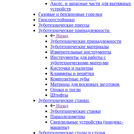
Аксес. и запасные части для вытяжных
устройств
Газовые и бензиновые горелки
Гипсоотстойники
Зуботехнические прессы
Зуботехнические принадлежности
Назад
Зуботехнические принадлежности
Зуботехнические материалы
Измерительные инструменты
Инструменты для работы с
зуботехническими матер-ми
Кисточки и палитры
Кламмеры и решётки
Композитные зубы
Матрицы для восковых заготовок
Опоки и тигли
Штифты
Зуботехнические станки
Назад
Зуботехнические станки
Параллелометры
Сверлильные устройства (пиндекс-
машины)
Зуботехнические столы и стулья