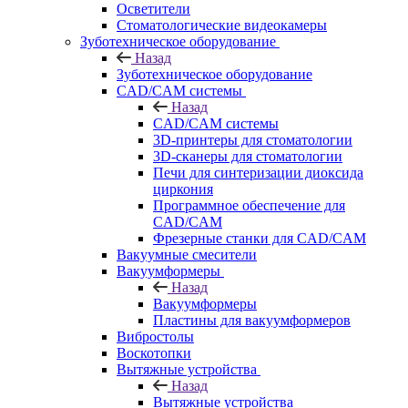
Осветители
Стоматологические видеокамеры
Зуботехническое оборудование
Назад
Зуботехническое оборудование
CAD/CAM системы
Назад
CAD/CAM системы
3D-принтеры для стоматологии
3D-сканеры для стоматологии
Печи для синтеризации диоксида
циркония
Программное обеспечение для
CAD/CAM
Фрезерные станки для CAD/CAM
Вакуумные смесители
Вакуумформеры
Назад
Вакуумформеры
Пластины для вакуумформеров
Вибростолы
Воскотопки
Вытяжные устройства
Назад
Вытяжные устройства