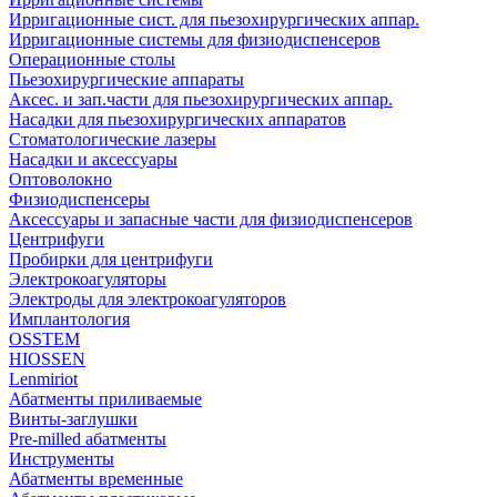
Ирригационные сист. для пьезохирургических аппар.
Ирригационные системы для физиодиспенсеров
Операционные столы
Пьезохирургические аппараты
Аксес. и зап.части для пьезохирургических аппар.
Насадки для пьезохирургических аппаратов
Стоматологические лазеры
Насадки и аксессуары
Оптоволокно
Физиодиспенсеры
Аксессуары и запасные части для физиодиспенсеров
Центрифуги
Пробирки для центрифуги
Электрокоагуляторы
Электроды для электрокоагуляторов
Имплантология
OSSTEM
HIOSSEN
Lenmiriot
Абатменты приливаемые
Винты-заглушки
Pre-milled абатменты
Инструменты
Абатменты временные