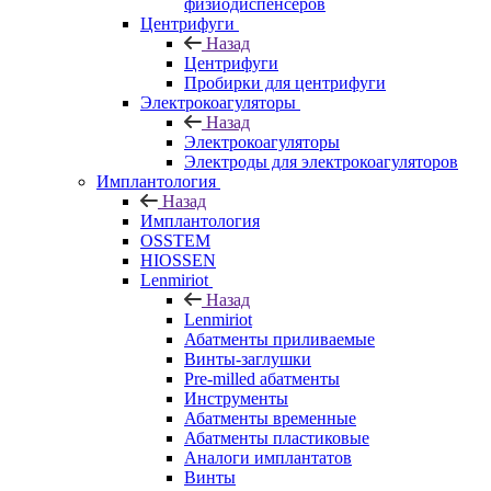
физиодиспенсеров
Центрифуги
Назад
Центрифуги
Пробирки для центрифуги
Электрокоагуляторы
Назад
Электрокоагуляторы
Электроды для электрокоагуляторов
Имплантология
Назад
Имплантология
OSSTEM
HIOSSEN
Lenmiriot
Назад
Lenmiriot
Абатменты приливаемые
Винты-заглушки
Pre-milled абатменты
Инструменты
Абатменты временные
Абатменты пластиковые
Аналоги имплантатов
Винты