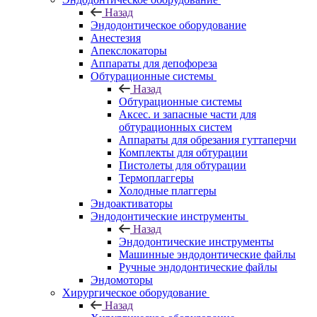
Назад
Эндодонтическое оборудование
Анестезия
Апекслокаторы
Аппараты для депофореза
Обтурационные системы
Назад
Обтурационные системы
Аксес. и запасные части для
обтурационных систем
Аппараты для обрезания гуттаперчи
Комплекты для обтурации
Пистолеты для обтурации
Термоплаггеры
Холодные плаггеры
Эндоактиваторы
Эндодонтические инструменты
Назад
Эндодонтические инструменты
Машинные эндодонтические файлы
Ручные эндодонтические файлы
Эндомоторы
Хирургическое оборудование
Назад