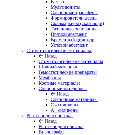
Втулки
Мультиюниты
Слепочные трансферы
Формирователи десны
Сканмаркеры (скан-боди)
Титановые основания
Прямой абатмент
Временный цилиндр
Угловой абатмент
Стоматологические материалы
Назад
Стоматологические материалы
Шовный материал
Гемостатические препараты
Мембраны
Костные материалы
Слепочные материалы
Назад
Слепочные материалы
C - силиконы
А - силиконы
Рентгенодиагностика
Назад
Рентгенодиагностика
Визиографы