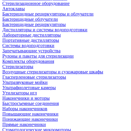
Стерилизационное оборудование
Автоклавы
Бактерицидные рециркуляторы и облучатели
Бактерицидные облучатели
Бактерицидные рециркуляторы
Дистилляторы и системы водоподготовки
Лабораторные дистилляторы
Портативные дистилляторы
Системы водоподготовки
Запечатывающие устройства
Рулоны и пакеты для стерилизации
Комплекты оборудования
Стерилизаторы
Воздушные стерилизаторы и сухожаровые шкафы
Гласперленовые стерилизаторы
Ультразвуковые мойки
Ультрафиолетовые камеры
Утилизаторы игл
Наконечники и моторы
Быстросъемные соединения
Наборы наконечников
Повышающие наконечники
Понижающие наконечники
Прямые наконечники
Стоматологические микромоторы