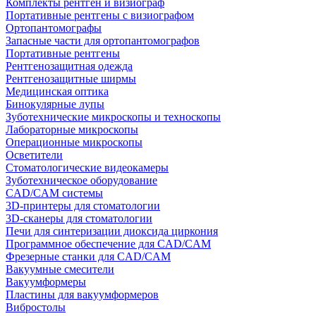
Комплекты рентген и визиограф
Портативные рентгены с визиографом
Ортопантомографы
Запасные части для ортопантомографов
Портативные рентгены
Рентгенозащитная одежда
Рентгенозащитные ширмы
Медицинская оптика
Бинокулярные лупы
Зуботехнические микроскопы и техноскопы
Лабораторные микроскопы
Операционные микроскопы
Осветители
Стоматологические видеокамеры
Зуботехническое оборудование
CAD/CAM системы
3D-принтеры для стоматологии
3D-сканеры для стоматологии
Печи для синтеризации диоксида циркония
Программное обеспечение для CAD/CAM
Фрезерные станки для CAD/CAM
Вакуумные смесители
Вакуумформеры
Пластины для вакуумформеров
Вибростолы