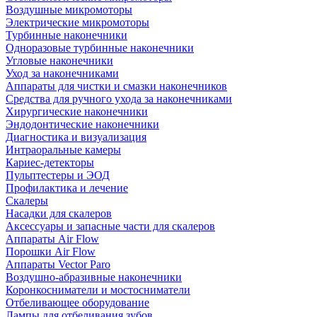
Воздушные микромоторы
Электрические микромоторы
Турбинные наконечники
Одноразовые турбинные наконечники
Угловые наконечники
Уход за наконечниками
Аппараты для чистки и смазки наконечников
Средства для ручного ухода за наконечниками
Хирургические наконечники
Эндодонтические наконечники
Диагностика и визуализация
Интраоральные камеры
Кариес-детекторы
Пульптестеры и ЭОД
Профилактика и лечение
Скалеры
Насадки для скалеров
Аксессуары и запасные части для скалеров
Аппараты Air Flow
Порошки Air Flow
Аппараты Vector Paro
Воздушно-абразивные наконечники
Коронкосниматели и мостосниматели
Отбеливающее оборудование
Лампы для отбеливания зубов