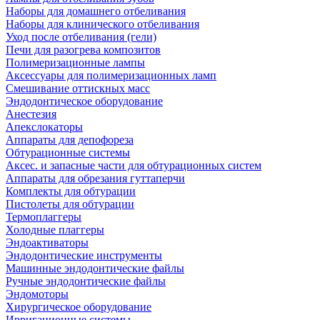
Наборы для домашнего отбеливания
Наборы для клинического отбеливания
Уход после отбеливания (гели)
Печи для разогрева композитов
Полимеризационные лампы
Аксессуары для полимеризационных ламп
Смешивание оттискных масс
Эндодонтическое оборудование
Анестезия
Апекслокаторы
Аппараты для депофореза
Обтурационные системы
Аксес. и запасные части для обтурационных систем
Аппараты для обрезания гуттаперчи
Комплекты для обтурации
Пистолеты для обтурации
Термоплаггеры
Холодные плаггеры
Эндоактиваторы
Эндодонтические инструменты
Машинные эндодонтические файлы
Ручные эндодонтические файлы
Эндомоторы
Хирургическое оборудование
Ирригационные системы