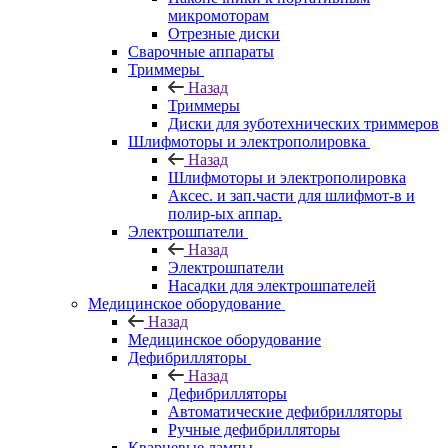
микромоторам
Отрезные диски
Сварочные аппараты
Триммеры
Назад
Триммеры
Диски для зуботехнических триммеров
Шлифмоторы и электрополировка
Назад
Шлифмоторы и электрополировка
Аксес. и зап.части для шлифмот-в и
полир-ых аппар.
Электрошпатели
Назад
Электрошпатели
Насадки для электрошпателей
Медицинское оборудование
Назад
Медицинское оборудование
Дефибрилляторы
Назад
Дефибрилляторы
Автоматические дефибрилляторы
Ручные дефибрилляторы
Кварцевые лампы