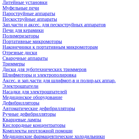
Литейные установки
Муфельные печи
Пароструйные аппараты
Пескоструйные аппараты
Зап.части и аксес. для пескоструйных аппаратов
Печи для керамики
Полимеризаторы
Портативные микромоторы
Наконечники к портативным микромоторам
Отрезные диски
Сварочные аппараты
Триммеры
Диски для зуботехнических триммеров
Шлифмоторы и электрополировка
Аксес. и зап.части для шлифмот-в и полир-ых аппар.
Электрошпатели
Насадки для электрошпателей
Медицинское оборудование
Дефибрилляторы
Автоматические дефибрилляторы
Ручные дефибрилляторы
Кварцевые лампы
Кислородные концентраторы
Комплекты неотложной помощи
Медицинские фармацевтические холодильники