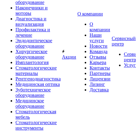
оборудование
Наконечники и
моторы
О компании
Диагностика и
визуализация
О
Профилактика и
компании
лечение
Наши
Сервисный
Эндодонтическое
услуги
центр
оборудование
Новости
Хирургическое
Команда
Серв
оборудование
Акции
Отзывы
центр
Имплантология
Карьера
Услуг
Стоматологические
Контакты
материалы
Партнеры
Рентгенодиагностика
Лицензии
Медицинская оптика
Лизинг
Зуботехническое
Доставка
оборудование
Медицинское
оборудование
Стоматологическая
мебель
Стоматологические
инструменты