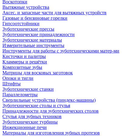
Воскотопки
Вытяжные устройства
Аксес. и запасные части для вытяжных устройств
Газовые и бензиновые горелки
Гипсоотстойники
Зуботехнические прессы
Зуботехнические принадлежности
Зуботехнические материалы
Измерительные инструменты
Инструменты для работы с зуботехническими матер-ми
Кисточки и палитры
Кламмеры и решётки
Композитные зубы
Матрицы для восковых заготовок
Опоки и тигли
Штифты
Зуботехнические станки
Параллелометры
Сверлильные устройства (пиндекс-машины)
Зуботехнические столы и стулья
Принадлежности для зуботехнических столов
Стулья для зубных техников
Зуботехнические турбины
Инжекционные печи
Материалы для изготовления зубных протезов