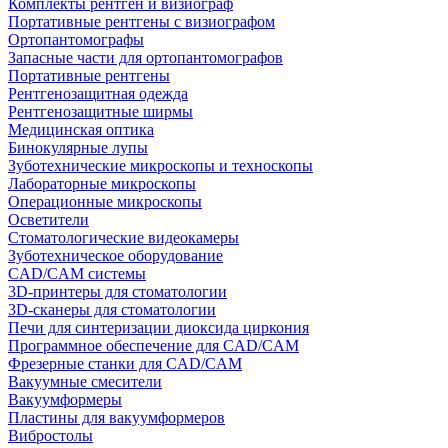
Комплекты рентген и визиограф
Портативные рентгены с визиографом
Ортопантомографы
Запасные части для ортопантомографов
Портативные рентгены
Рентгенозащитная одежда
Рентгенозащитные ширмы
Медицинская оптика
Бинокулярные лупы
Зуботехнические микроскопы и техноскопы
Лабораторные микроскопы
Операционные микроскопы
Осветители
Стоматологические видеокамеры
Зуботехническое оборудование
CAD/CAM системы
3D-принтеры для стоматологии
3D-сканеры для стоматологии
Печи для синтеризации диоксида циркония
Программное обеспечение для CAD/CAM
Фрезерные станки для CAD/CAM
Вакуумные смесители
Вакуумформеры
Пластины для вакуумформеров
Вибростолы