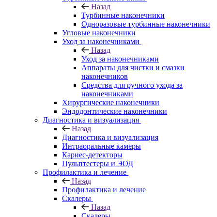
Назад
Турбинные наконечники
Одноразовые турбинные наконечники
Угловые наконечники
Уход за наконечниками
Назад
Уход за наконечниками
Аппараты для чистки и смазки
наконечников
Средства для ручного ухода за
наконечниками
Хирургические наконечники
Эндодонтические наконечники
Диагностика и визуализация
Назад
Диагностика и визуализация
Интраоральные камеры
Кариес-детекторы
Пульптестеры и ЭОД
Профилактика и лечение
Назад
Профилактика и лечение
Скалеры
Назад
Скалеры