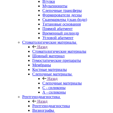
Втулки
Мультиюниты
Слепочные трансферы
Формирователи десны
Сканмаркеры (скан-боди)
Титановые основания
Прямой абатмент
Временный цилиндр
Угловой абатмент
Стоматологические материалы
Назад
Стоматологические материалы
Шовный материал
Гемостатические препараты
Мембраны
Костные материалы
Слепочные материалы
Назад
Слепочные материалы
C - силиконы
А - силиконы
Рентгенодиагностика
Назад
Рентгенодиагностика
Визиографы