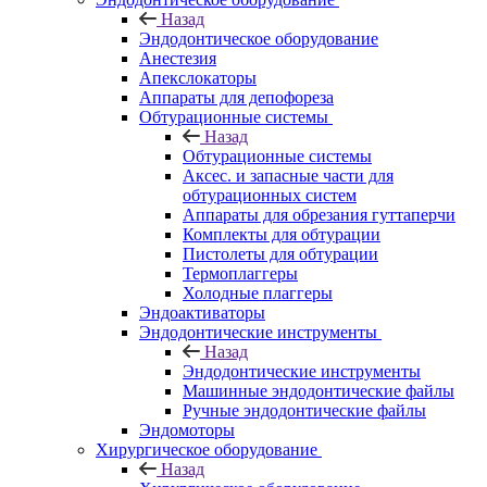
Назад
Эндодонтическое оборудование
Анестезия
Апекслокаторы
Аппараты для депофореза
Обтурационные системы
Назад
Обтурационные системы
Аксес. и запасные части для
обтурационных систем
Аппараты для обрезания гуттаперчи
Комплекты для обтурации
Пистолеты для обтурации
Термоплаггеры
Холодные плаггеры
Эндоактиваторы
Эндодонтические инструменты
Назад
Эндодонтические инструменты
Машинные эндодонтические файлы
Ручные эндодонтические файлы
Эндомоторы
Хирургическое оборудование
Назад