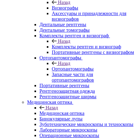
Назад
Визиографы
Аксессуары и принадлежности для
визиографов
Дентальные рентгены
Дентальные томографы
Комплекты рентген и визиограф
Назад
Комплекты рентген и визиограф
Портативные рентгены с визиографом
Ортопантомографы
Назад
Ортопантомографы
Запасные части для
ортопантомографов
Портативные рентгены
Рентгенозащитная одежда
Рентгенозащитные ширмы
Медицинская оптика
Назад
Медицинская оптика
Бинокулярные лупы
Зуботехнические микроскопы и техноскопы
Лабораторные микроскопы
Операционные микроскопы