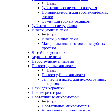
Назад
Зуботехнические столы и стулья
Принадлежности для зуботехнических
столов
Стулья для зубных техников
Зуботехнические турбины
Инжекционные печи
Назад
Инжекционные печи
Материалы для изготовления зубных
протезов
Литейные установки
Муфельные печи
Пароструйные аппараты
Пескоструйные аппараты
Назад
Пескоструйные аппараты
Зап.части и аксес. для пескоструйных
аппаратов
Печи для керамики
Полимеризаторы
Портативные микромоторы
Назад
Портативные микромоторы
Наконечники к портативным