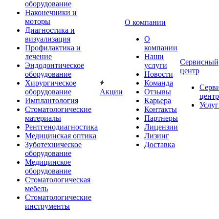
оборудование
Наконечники и
моторы
О компании
Диагностика и
визуализация
О
Профилактика и
компании
лечение
Наши
Сервисный
Эндодонтическое
услуги
центр
оборудование
Новости
Хирургическое
Команда
Серв
оборудование
Акции
Отзывы
центр
Имплантология
Карьера
Услуг
Стоматологические
Контакты
материалы
Партнеры
Рентгенодиагностика
Лицензии
Медицинская оптика
Лизинг
Зуботехническое
Доставка
оборудование
Медицинское
оборудование
Стоматологическая
мебель
Стоматологические
инструменты