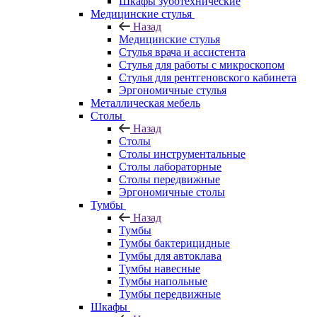
Шкафы зуботехнические
Медицинские стулья
Назад
Медицинские стулья
Стулья врача и ассистента
Стулья для работы с микроскопом
Стулья для рентгеновского кабинета
Эргономичные стулья
Металлическая мебель
Столы
Назад
Столы
Столы инструментальные
Столы лабораторные
Столы передвижные
Эргономичные столы
Тумбы
Назад
Тумбы
Тумбы бактерицидные
Тумбы для автоклава
Тумбы навесные
Тумбы напольные
Тумбы передвижные
Шкафы