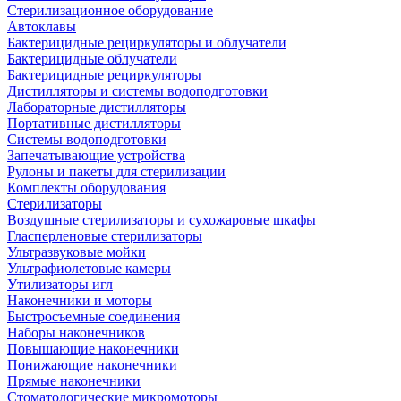
Стерилизационное оборудование
Автоклавы
Бактерицидные рециркуляторы и облучатели
Бактерицидные облучатели
Бактерицидные рециркуляторы
Дистилляторы и системы водоподготовки
Лабораторные дистилляторы
Портативные дистилляторы
Системы водоподготовки
Запечатывающие устройства
Рулоны и пакеты для стерилизации
Комплекты оборудования
Стерилизаторы
Воздушные стерилизаторы и сухожаровые шкафы
Гласперленовые стерилизаторы
Ультразвуковые мойки
Ультрафиолетовые камеры
Утилизаторы игл
Наконечники и моторы
Быстросъемные соединения
Наборы наконечников
Повышающие наконечники
Понижающие наконечники
Прямые наконечники
Стоматологические микромоторы