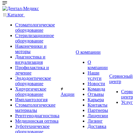
Каталог
Стоматологическое
оборудование
Стерилизационное
оборудование
Наконечники и
моторы
О компании
Диагностика и
визуализация
О
Профилактика и
компании
лечение
Наши
Сервисный
Эндодонтическое
услуги
центр
оборудование
Новости
Хирургическое
Команда
Серв
оборудование
Акции
Отзывы
центр
Имплантология
Карьера
Услуг
Стоматологические
Контакты
материалы
Партнеры
Рентгенодиагностика
Лицензии
Медицинская оптика
Лизинг
Зуботехническое
Доставка
оборудование