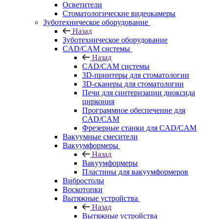
Осветители
Стоматологические видеокамеры
Зуботехническое оборудование
Назад
Зуботехническое оборудование
CAD/CAM системы
Назад
CAD/CAM системы
3D-принтеры для стоматологии
3D-сканеры для стоматологии
Печи для синтеризации диоксида
циркония
Программное обеспечение для
CAD/CAM
Фрезерные станки для CAD/CAM
Вакуумные смесители
Вакуумформеры
Назад
Вакуумформеры
Пластины для вакуумформеров
Вибростолы
Воскотопки
Вытяжные устройства
Назад
Вытяжные устройства