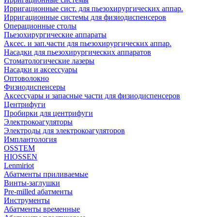
Ирригационные сист. для пьезохирургических аппар.
Ирригационные системы для физиодиспенсеров
Операционные столы
Пьезохирургические аппараты
Аксес. и зап.части для пьезохирургических аппар.
Насадки для пьезохирургических аппаратов
Стоматологические лазеры
Насадки и аксессуары
Оптоволокно
Физиодиспенсеры
Аксессуары и запасные части для физиодиспенсеров
Центрифуги
Пробирки для центрифуги
Электрокоагуляторы
Электроды для электрокоагуляторов
Имплантология
OSSTEM
HIOSSEN
Lenmiriot
Абатменты приливаемые
Винты-заглушки
Pre-milled абатменты
Инструменты
Абатменты временные