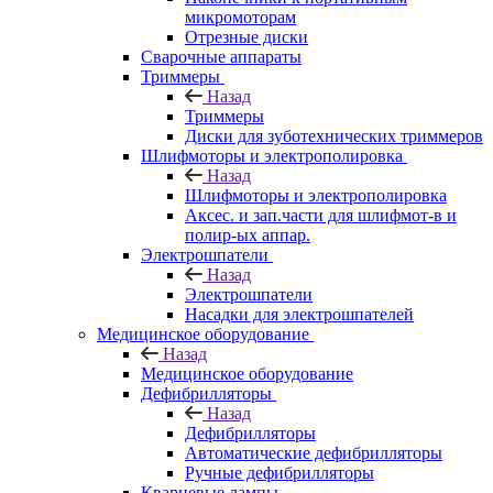
микромоторам
Отрезные диски
Сварочные аппараты
Триммеры
Назад
Триммеры
Диски для зуботехнических триммеров
Шлифмоторы и электрополировка
Назад
Шлифмоторы и электрополировка
Аксес. и зап.части для шлифмот-в и
полир-ых аппар.
Электрошпатели
Назад
Электрошпатели
Насадки для электрошпателей
Медицинское оборудование
Назад
Медицинское оборудование
Дефибрилляторы
Назад
Дефибрилляторы
Автоматические дефибрилляторы
Ручные дефибрилляторы
Кварцевые лампы