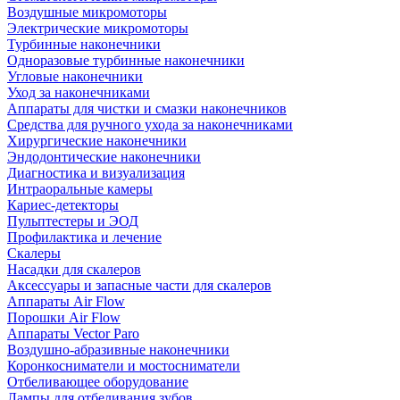
Воздушные микромоторы
Электрические микромоторы
Турбинные наконечники
Одноразовые турбинные наконечники
Угловые наконечники
Уход за наконечниками
Аппараты для чистки и смазки наконечников
Средства для ручного ухода за наконечниками
Хирургические наконечники
Эндодонтические наконечники
Диагностика и визуализация
Интраоральные камеры
Кариес-детекторы
Пульптестеры и ЭОД
Профилактика и лечение
Скалеры
Насадки для скалеров
Аксессуары и запасные части для скалеров
Аппараты Air Flow
Порошки Air Flow
Аппараты Vector Paro
Воздушно-абразивные наконечники
Коронкосниматели и мостосниматели
Отбеливающее оборудование
Лампы для отбеливания зубов