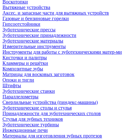
Воскотопки
Вытяжные устройства
Аксес. и запасные части для вытяжных устройств
Газовые и бензиновые горелки
Гипсоотстойники
Зуботехнические прессы
Зуботехнические принадлежности
Зуботехнические материалы
Измерительные инструменты
Инструменты для работы с зуботехническими матер-ми
Кисточки и палитры
Кламмеры и решётки
Композитные зубы
Матрицы для восковых заготовок
Опоки и тигли
Штифты
Зуботехнические станки
Параллелометры
Сверлильные устройства (пиндекс-машины)
Зуботехнические столы и стулья
Принадлежности для зуботехнических столов
Стулья для зубных техников
Зуботехнические турбины
Инжекционные печи
Материалы для изготовления зубных протезов