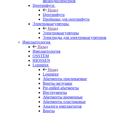
физиодиспенсеров
Центрифуги
Назад
Центрифуги
Пробирки для центрифуги
Электрокоагуляторы
Назад
Электрокоагуляторы
Электроды для электрокоагуляторов
Имплантология
Назад
Имплантология
OSSTEM
HIOSSEN
Lenmiriot
Назад
Lenmiriot
Абатменты приливаемые
Винты-заглушки
Pre-milled абатменты
Инструменты
Абатменты временные
Абатменты пластиковые
Аналоги имплантатов
Винты