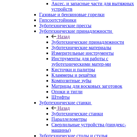
Аксес. и запасные части для вытяжных
устройств
Газовые и бензиновые горелки
Гипсоотстойники
Зуботехнические прессы
Зуботехнические принадлежности
Назад
Зуботехнические принадлежности
Зуботехнические материалы
Измерительные инструменты
Инструменты для работы с
зуботехническими матер-ми
Кисточки и палитры
Кламмеры и решётки
Композитные зубы
Матрицы для восковых заготовок
Опоки и тигли
Штифты
Зуботехнические станки
Назад
Зуботехнические станки
Параллелометры
Сверлильные устройства (пиндекс-
машины)
Зуботехнические столы и стулья