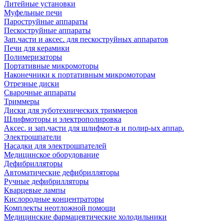
Литейные установки
Муфельные печи
Пароструйные аппараты
Пескоструйные аппараты
Зап.части и аксес. для пескоструйных аппаратов
Печи для керамики
Полимеризаторы
Портативные микромоторы
Наконечники к портативным микромоторам
Отрезные диски
Сварочные аппараты
Триммеры
Диски для зуботехнических триммеров
Шлифмоторы и электрополировка
Аксес. и зап.части для шлифмот-в и полир-ых аппар.
Электрошпатели
Насадки для электрошпателей
Медицинское оборудование
Дефибрилляторы
Автоматические дефибрилляторы
Ручные дефибрилляторы
Кварцевые лампы
Кислородные концентраторы
Комплекты неотложной помощи
Медицинские фармацевтические холодильники