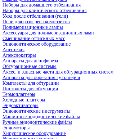
Наборы для домашнего отбеливания
Наборы для клинического отбеливания
Уход после отбеливания (гели)
Печи для разогрева композитов
Полимеризационные лампы
Аксессуары для полимеризационных ламп
Смешивание оттискных масс
Эндодонтическое оборудование
Анестезия
Апекслокаторы
Аппараты для депофореза
Обтурационные системы
Аксес. и запасные части для обтурационных систем
Аппараты для обрезания гуттаперчи
Комплекты для обтурации
Пистолеты для обтурации
Термоплаггеры
Холодные плаггеры
Эндоактиваторы
Эндодонтические инструменты
Машинные эндодонтические файлы
Ручные эндодонтические файлы
Эндомоторы
Хирургическое оборудование
Ирригационные системы