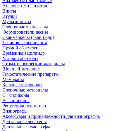
Абатменты пластиковые
Аналоги имплантатов
Винты
Втулки
Мультиюниты
Слепочные трансферы
Формирователи десны
Сканмаркеры (скан-боди)
Титановые основания
Прямой абатмент
Временный цилиндр
Угловой абатмент
Стоматологические материалы
Шовный материал
Гемостатические препараты
Мембраны
Костные материалы
Слепочные материалы
C - силиконы
А - силиконы
Рентгенодиагностика
Визиографы
Аксессуары и принадлежности для визиографов
Дентальные рентгены
Дентальные томографы