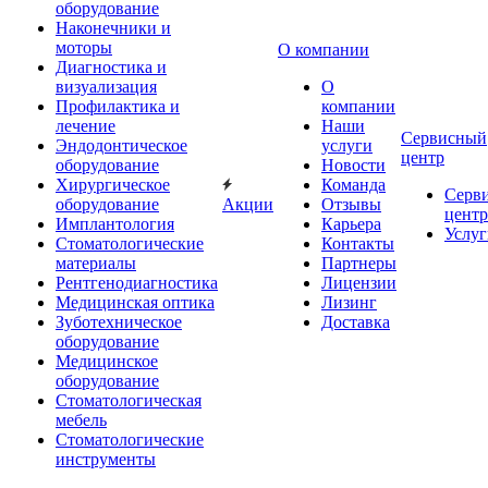
оборудование
Наконечники и
моторы
О компании
Диагностика и
визуализация
О
Профилактика и
компании
лечение
Наши
Сервисный
Эндодонтическое
услуги
центр
оборудование
Новости
Хирургическое
Команда
Серв
оборудование
Акции
Отзывы
центр
Имплантология
Карьера
Услуг
Стоматологические
Контакты
материалы
Партнеры
Рентгенодиагностика
Лицензии
Медицинская оптика
Лизинг
Зуботехническое
Доставка
оборудование
Медицинское
оборудование
Стоматологическая
мебель
Стоматологические
инструменты