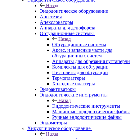
Назад
Эндодонтическое оборудование
Анестезия
Апекслокаторы
Аппараты для депофореза
Обтурационные системы
Назад
Обтурационные системы
Аксес. и запасные части для
обтурационных систем
Аппараты для обрезания гуттаперчи
Комплекты для обтурации
Пистолеты для обтурации
Термоплаггеры
Холодные плаггеры
Эндоактиваторы
Эндодонтические инструменты
Назад
Эндодонтические инструменты
Машинные эндодонтические файлы
Ручные эндодонтические файлы
Эндомоторы
Хирургическое оборудование
Назад