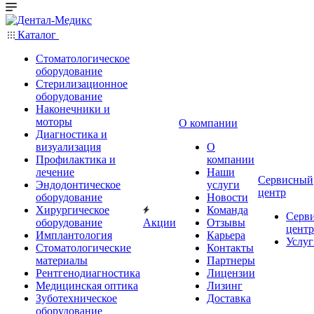
Каталог
Стоматологическое
оборудование
Стерилизационное
оборудование
Наконечники и
моторы
О компании
Диагностика и
визуализация
О
Профилактика и
компании
лечение
Наши
Сервисный
Эндодонтическое
услуги
центр
оборудование
Новости
Хирургическое
Команда
Серв
оборудование
Акции
Отзывы
центр
Имплантология
Карьера
Услуг
Стоматологические
Контакты
материалы
Партнеры
Рентгенодиагностика
Лицензии
Медицинская оптика
Лизинг
Зуботехническое
Доставка
оборудование