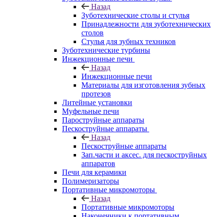
Назад
Зуботехнические столы и стулья
Принадлежности для зуботехнических
столов
Стулья для зубных техников
Зуботехнические турбины
Инжекционные печи
Назад
Инжекционные печи
Материалы для изготовления зубных
протезов
Литейные установки
Муфельные печи
Пароструйные аппараты
Пескоструйные аппараты
Назад
Пескоструйные аппараты
Зап.части и аксес. для пескоструйных
аппаратов
Печи для керамики
Полимеризаторы
Портативные микромоторы
Назад
Портативные микромоторы
Наконечники к портативным