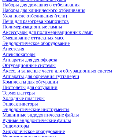
Наборы для домашнего отбеливания
Наборы для клинического отбеливания
Уход после отбеливания (гели)
Печи для разогрева композитов
Полимеризационные лампы
Аксессуары для полимеризационных ламп
Смешивание оттискных масс
Эндодонтическое оборудование
Анестезия
Апекслокаторы
Аппараты для депофореза
Обтурационные системы
Аксес. и запасные части для обтурационных систем
Аппараты для обрезания гуттаперчи
Комплекты для обтурации
Пистолеты для обтурации
Термоплаггеры
Холодные плаггеры
Эндоактиваторы
Эндодонтические инструменты
Машинные эндодонтические файлы
Ручные эндодонтические файлы
Эндомоторы
Хирургическое оборудование
Ирригационные системы