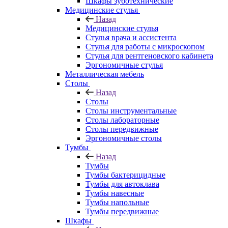
Шкафы зуботехнические
Медицинские стулья
Назад
Медицинские стулья
Стулья врача и ассистента
Стулья для работы с микроскопом
Стулья для рентгеновского кабинета
Эргономичные стулья
Металлическая мебель
Столы
Назад
Столы
Столы инструментальные
Столы лабораторные
Столы передвижные
Эргономичные столы
Тумбы
Назад
Тумбы
Тумбы бактерицидные
Тумбы для автоклава
Тумбы навесные
Тумбы напольные
Тумбы передвижные
Шкафы