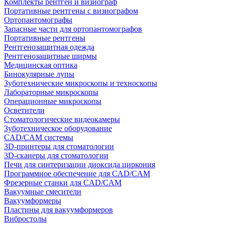
Комплекты рентген и визиограф
Портативные рентгены с визиографом
Ортопантомографы
Запасные части для ортопантомографов
Портативные рентгены
Рентгенозащитная одежда
Рентгенозащитные ширмы
Медицинская оптика
Бинокулярные лупы
Зуботехнические микроскопы и техноскопы
Лабораторные микроскопы
Операционные микроскопы
Осветители
Стоматологические видеокамеры
Зуботехническое оборудование
CAD/CAM системы
3D-принтеры для стоматологии
3D-сканеры для стоматологии
Печи для синтеризации диоксида циркония
Программное обеспечение для CAD/CAM
Фрезерные станки для CAD/CAM
Вакуумные смесители
Вакуумформеры
Пластины для вакуумформеров
Вибростолы