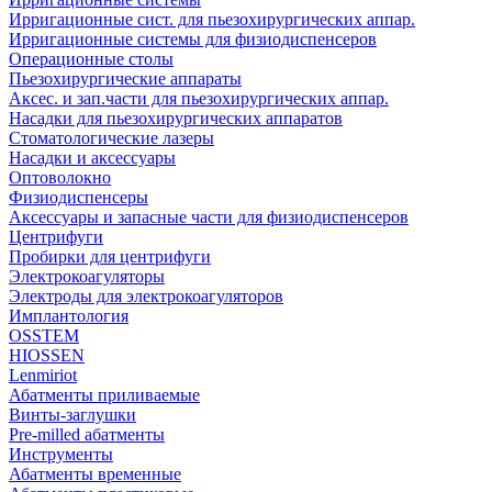
Ирригационные сист. для пьезохирургических аппар.
Ирригационные системы для физиодиспенсеров
Операционные столы
Пьезохирургические аппараты
Аксес. и зап.части для пьезохирургических аппар.
Насадки для пьезохирургических аппаратов
Стоматологические лазеры
Насадки и аксессуары
Оптоволокно
Физиодиспенсеры
Аксессуары и запасные части для физиодиспенсеров
Центрифуги
Пробирки для центрифуги
Электрокоагуляторы
Электроды для электрокоагуляторов
Имплантология
OSSTEM
HIOSSEN
Lenmiriot
Абатменты приливаемые
Винты-заглушки
Pre-milled абатменты
Инструменты
Абатменты временные