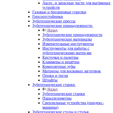
Аксес. и запасные части для вытяжных
устройств
Газовые и бензиновые горелки
Гипсоотстойники
Зуботехнические прессы
Зуботехнические принадлежности
Назад
Зуботехнические принадлежности
Зуботехнические материалы
Измерительные инструменты
Инструменты для работы с
зуботехническими матер-ми
Кисточки и палитры
Кламмеры и решётки
Композитные зубы
Матрицы для восковых заготовок
Опоки и тигли
Штифты
Зуботехнические станки
Назад
Зуботехнические станки
Параллелометры
Сверлильные устройства (пиндекс-
машины)
Зуботехнические столы и стулья