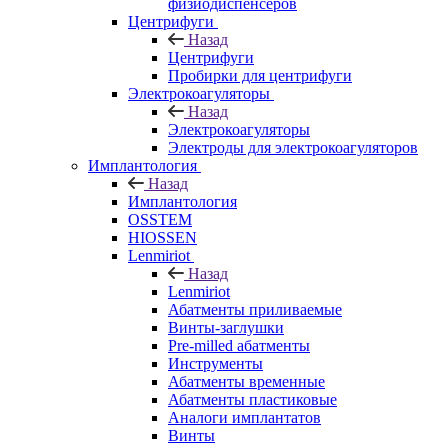
физиодиспенсеров
Центрифуги
Назад
Центрифуги
Пробирки для центрифуги
Электрокоагуляторы
Назад
Электрокоагуляторы
Электроды для электрокоагуляторов
Имплантология
Назад
Имплантология
OSSTEM
HIOSSEN
Lenmiriot
Назад
Lenmiriot
Абатменты приливаемые
Винты-заглушки
Pre-milled абатменты
Инструменты
Абатменты временные
Абатменты пластиковые
Аналоги имплантатов
Винты