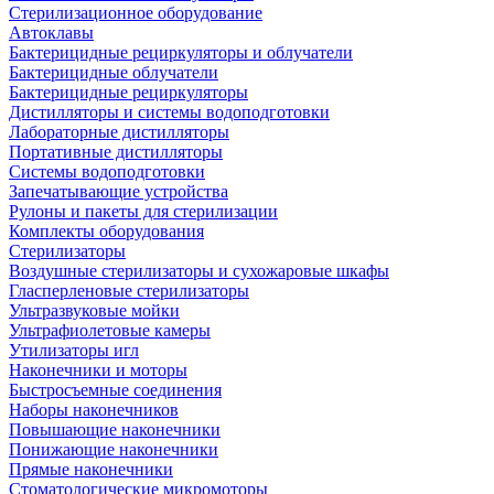
Стерилизационное оборудование
Автоклавы
Бактерицидные рециркуляторы и облучатели
Бактерицидные облучатели
Бактерицидные рециркуляторы
Дистилляторы и системы водоподготовки
Лабораторные дистилляторы
Портативные дистилляторы
Системы водоподготовки
Запечатывающие устройства
Рулоны и пакеты для стерилизации
Комплекты оборудования
Стерилизаторы
Воздушные стерилизаторы и сухожаровые шкафы
Гласперленовые стерилизаторы
Ультразвуковые мойки
Ультрафиолетовые камеры
Утилизаторы игл
Наконечники и моторы
Быстросъемные соединения
Наборы наконечников
Повышающие наконечники
Понижающие наконечники
Прямые наконечники
Стоматологические микромоторы