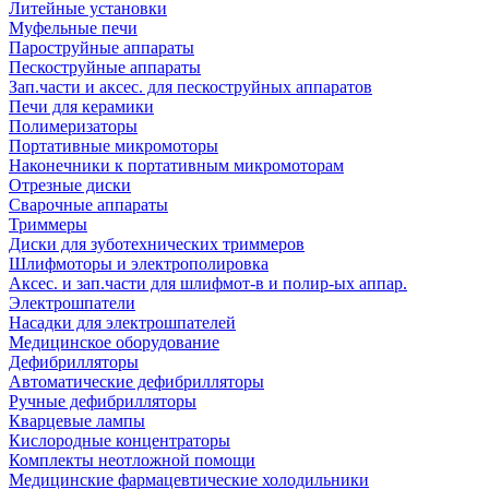
Литейные установки
Муфельные печи
Пароструйные аппараты
Пескоструйные аппараты
Зап.части и аксес. для пескоструйных аппаратов
Печи для керамики
Полимеризаторы
Портативные микромоторы
Наконечники к портативным микромоторам
Отрезные диски
Сварочные аппараты
Триммеры
Диски для зуботехнических триммеров
Шлифмоторы и электрополировка
Аксес. и зап.части для шлифмот-в и полир-ых аппар.
Электрошпатели
Насадки для электрошпателей
Медицинское оборудование
Дефибрилляторы
Автоматические дефибрилляторы
Ручные дефибрилляторы
Кварцевые лампы
Кислородные концентраторы
Комплекты неотложной помощи
Медицинские фармацевтические холодильники