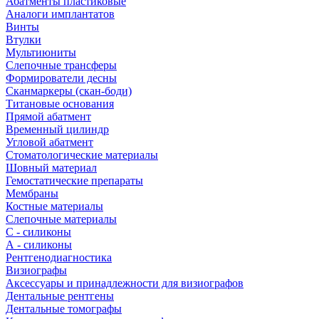
Абатменты пластиковые
Аналоги имплантатов
Винты
Втулки
Мультиюниты
Слепочные трансферы
Формирователи десны
Сканмаркеры (скан-боди)
Титановые основания
Прямой абатмент
Временный цилиндр
Угловой абатмент
Стоматологические материалы
Шовный материал
Гемостатические препараты
Мембраны
Костные материалы
Слепочные материалы
C - силиконы
А - силиконы
Рентгенодиагностика
Визиографы
Аксессуары и принадлежности для визиографов
Дентальные рентгены
Дентальные томографы