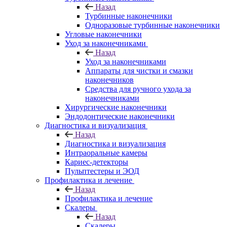
Назад
Турбинные наконечники
Одноразовые турбинные наконечники
Угловые наконечники
Уход за наконечниками
Назад
Уход за наконечниками
Аппараты для чистки и смазки
наконечников
Средства для ручного ухода за
наконечниками
Хирургические наконечники
Эндодонтические наконечники
Диагностика и визуализация
Назад
Диагностика и визуализация
Интраоральные камеры
Кариес-детекторы
Пульптестеры и ЭОД
Профилактика и лечение
Назад
Профилактика и лечение
Скалеры
Назад
Скалеры