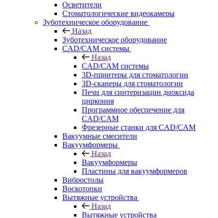
Осветители
Стоматологические видеокамеры
Зуботехническое оборудование
Назад
Зуботехническое оборудование
CAD/CAM системы
Назад
CAD/CAM системы
3D-принтеры для стоматологии
3D-сканеры для стоматологии
Печи для синтеризации диоксида
циркония
Программное обеспечение для
CAD/CAM
Фрезерные станки для CAD/CAM
Вакуумные смесители
Вакуумформеры
Назад
Вакуумформеры
Пластины для вакуумформеров
Вибростолы
Воскотопки
Вытяжные устройства
Назад
Вытяжные устройства