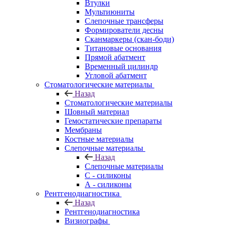
Втулки
Мультиюниты
Слепочные трансферы
Формирователи десны
Сканмаркеры (скан-боди)
Титановые основания
Прямой абатмент
Временный цилиндр
Угловой абатмент
Стоматологические материалы
Назад
Стоматологические материалы
Шовный материал
Гемостатические препараты
Мембраны
Костные материалы
Слепочные материалы
Назад
Слепочные материалы
C - силиконы
А - силиконы
Рентгенодиагностика
Назад
Рентгенодиагностика
Визиографы