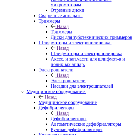
микромоторам
Отрезные диски
Сварочные аппараты
Триммеры
Назад
Триммеры
Диски для зуботехнических триммеров
Шлифмоторы и электрополировка
Назад
Шлифмоторы и электрополировка
Аксес. и зап.части для шлифмот-в и
полир-ых аппар.
Электрошпатели
Назад
Электрошпатели
Насадки для электрошпателей
Медицинское оборудование
Назад
Медицинское оборудование
Дефибрилляторы
Назад
Дефибрилляторы
Автоматические дефибрилляторы
Ручные дефибрилляторы
Кварцевые лампы