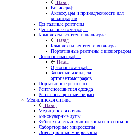
Назад
Визиографы
Аксессуары и принадлежности для
визиографов
Дентальные рентгены
Дентальные томографы
Комплекты рентген и визиограф
Назад
Комплекты рентген и визиограф
Портативные рентгены с визиографом
Ортопантомографы
Назад
Ортопантомографы
Запасные части для
ортопантомографов
Портативные рентгены
Рентгенозащитная одежда
Рентгенозащитные ширмы
Медицинская оптика
Назад
Медицинская оптика
Бинокулярные лупы
Зуботехнические микроскопы и техноскопы
Лабораторные микроскопы
Операционные микроскопы