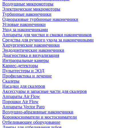
Воздушные микромоторы
Электрические микромоторы
Турбинные наконечники
Одноразовые турбинные наконечники
Угловые наконечники
Уход за наконечниками
Аппараты для чистки и смазки наконечников
Средства для ручного ухода за наконечниками
Хирургические наконечники
Эндодонтические наконечники
Диагностика и визуализация
Интраоральные камеры
Кариес-детекторы
Пульптестеры и ЭОД
Профилактика и лечение
Скалеры
Насадки для скалеров
Аксессуары и запасные части для скалеров
Аппараты Air Flow
Порошки Air Flow
Аппараты Vector Paro
Воздушно-абразивные наконечники
Коронкосниматели и мостосниматели
Отбеливающее оборудование
Лампы для отбеливания зубов