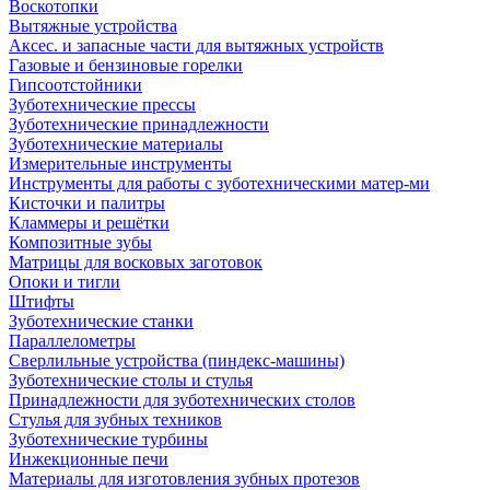
Воскотопки
Вытяжные устройства
Аксес. и запасные части для вытяжных устройств
Газовые и бензиновые горелки
Гипсоотстойники
Зуботехнические прессы
Зуботехнические принадлежности
Зуботехнические материалы
Измерительные инструменты
Инструменты для работы с зуботехническими матер-ми
Кисточки и палитры
Кламмеры и решётки
Композитные зубы
Матрицы для восковых заготовок
Опоки и тигли
Штифты
Зуботехнические станки
Параллелометры
Сверлильные устройства (пиндекс-машины)
Зуботехнические столы и стулья
Принадлежности для зуботехнических столов
Стулья для зубных техников
Зуботехнические турбины
Инжекционные печи
Материалы для изготовления зубных протезов