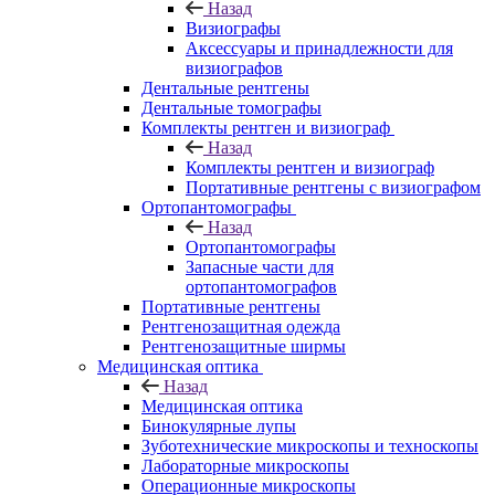
Назад
Визиографы
Аксессуары и принадлежности для
визиографов
Дентальные рентгены
Дентальные томографы
Комплекты рентген и визиограф
Назад
Комплекты рентген и визиограф
Портативные рентгены с визиографом
Ортопантомографы
Назад
Ортопантомографы
Запасные части для
ортопантомографов
Портативные рентгены
Рентгенозащитная одежда
Рентгенозащитные ширмы
Медицинская оптика
Назад
Медицинская оптика
Бинокулярные лупы
Зуботехнические микроскопы и техноскопы
Лабораторные микроскопы
Операционные микроскопы