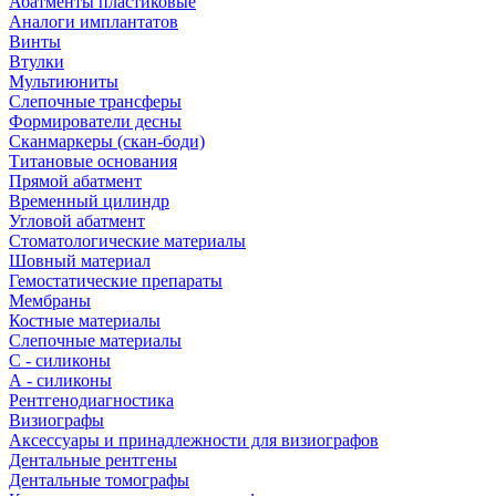
Абатменты пластиковые
Аналоги имплантатов
Винты
Втулки
Мультиюниты
Слепочные трансферы
Формирователи десны
Сканмаркеры (скан-боди)
Титановые основания
Прямой абатмент
Временный цилиндр
Угловой абатмент
Стоматологические материалы
Шовный материал
Гемостатические препараты
Мембраны
Костные материалы
Слепочные материалы
C - силиконы
А - силиконы
Рентгенодиагностика
Визиографы
Аксессуары и принадлежности для визиографов
Дентальные рентгены
Дентальные томографы