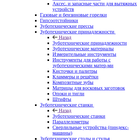
Аксес. и запасные части для вытяжных
устройств
Газовые и бензиновые горелки
Гипсоотстойники
Зуботехнические прессы
Зуботехнические принадлежности
Назад
Зуботехнические принадлежности
Зуботехнические материалы
Измерительные инструменты
Инструменты для работы с
зуботехническими матер-ми
Кисточки и палитры
Кламмеры и решётки
Композитные зубы
Матрицы для восковых заготовок
Опоки и тигли
Штифты
Зуботехнические станки
Назад
Зуботехнические станки
Параллелометры
Сверлильные устройства (пиндекс-
машины)
Зуботехнические столы и стулья