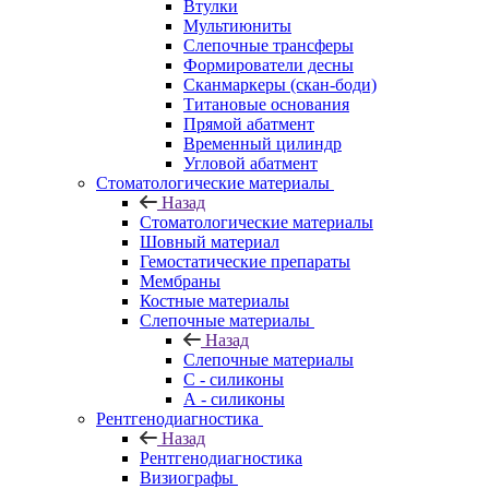
Втулки
Мультиюниты
Слепочные трансферы
Формирователи десны
Сканмаркеры (скан-боди)
Титановые основания
Прямой абатмент
Временный цилиндр
Угловой абатмент
Стоматологические материалы
Назад
Стоматологические материалы
Шовный материал
Гемостатические препараты
Мембраны
Костные материалы
Слепочные материалы
Назад
Слепочные материалы
C - силиконы
А - силиконы
Рентгенодиагностика
Назад
Рентгенодиагностика
Визиографы