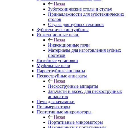
Назад
Зуботехнические столы и стулья
Принадлежности для зуботехнических
столов
Стулья для зубных техников
Зуботехнические турбины
Инжекционные печи
Назад
Инжекционные печи
Материалы для изготовления зубных
протезов
Литейные установки
Муфельные печи
Пароструйные аппараты
Пескоструйные аппараты
Назад
Пескоструйные аппараты
Зап.части и аксес. для пескоструйных
аппаратов
Печи для керамики
Полимеризаторы
Портативные микромоторы
Назад
Портативные микромоторы
Наконечники к портативным