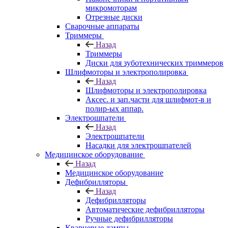
микромоторам
Отрезные диски
Сварочные аппараты
Триммеры
Назад
Триммеры
Диски для зуботехнических триммеров
Шлифмоторы и электрополировка
Назад
Шлифмоторы и электрополировка
Аксес. и зап.части для шлифмот-в и
полир-ых аппар.
Электрошпатели
Назад
Электрошпатели
Насадки для электрошпателей
Медицинское оборудование
Назад
Медицинское оборудование
Дефибрилляторы
Назад
Дефибрилляторы
Автоматические дефибрилляторы
Ручные дефибрилляторы
Кварцевые лампы