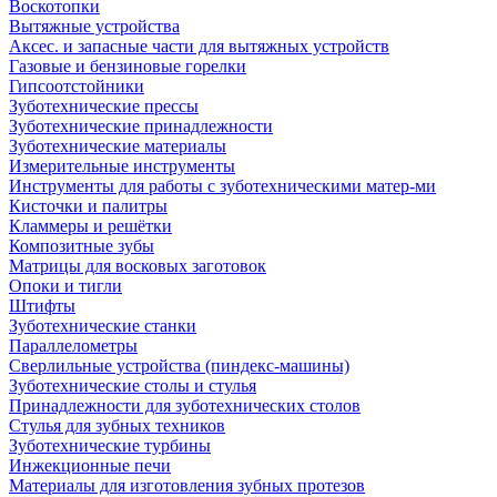
Воскотопки
Вытяжные устройства
Аксес. и запасные части для вытяжных устройств
Газовые и бензиновые горелки
Гипсоотстойники
Зуботехнические прессы
Зуботехнические принадлежности
Зуботехнические материалы
Измерительные инструменты
Инструменты для работы с зуботехническими матер-ми
Кисточки и палитры
Кламмеры и решётки
Композитные зубы
Матрицы для восковых заготовок
Опоки и тигли
Штифты
Зуботехнические станки
Параллелометры
Сверлильные устройства (пиндекс-машины)
Зуботехнические столы и стулья
Принадлежности для зуботехнических столов
Стулья для зубных техников
Зуботехнические турбины
Инжекционные печи
Материалы для изготовления зубных протезов