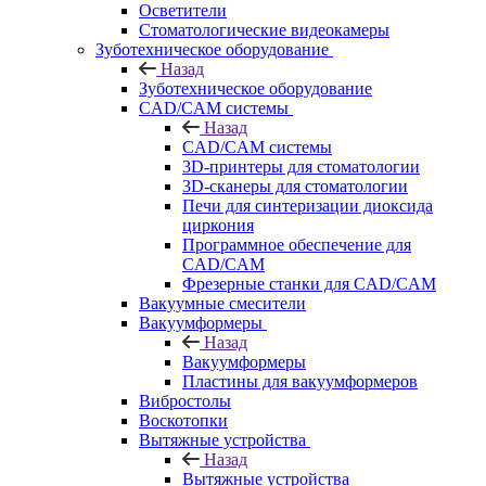
Осветители
Стоматологические видеокамеры
Зуботехническое оборудование
Назад
Зуботехническое оборудование
CAD/CAM системы
Назад
CAD/CAM системы
3D-принтеры для стоматологии
3D-сканеры для стоматологии
Печи для синтеризации диоксида
циркония
Программное обеспечение для
CAD/CAM
Фрезерные станки для CAD/CAM
Вакуумные смесители
Вакуумформеры
Назад
Вакуумформеры
Пластины для вакуумформеров
Вибростолы
Воскотопки
Вытяжные устройства
Назад
Вытяжные устройства