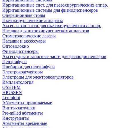
Ирригационные сист. для пьезохирургических аппар.
Ирригационные системы для физиодиспенсеров
Операционные столы
Пьезохирургические аппараты
Аксес. и зап.части для пьезохирургических аппар.
Насадки для пьезохирургических аппаратов
Стоматологические лазеры
Насадки и аксессуары
Оптоволокно
Физиодиспенсеры
Аксессуары и запасные части для физиодиспенсеров
Центрифуги
Пробирки для центрифуги
Электрокоагуляторы
Электроды для электрокоагуляторов
Имплантология
OSSTEM
HIOSSEN
Lenmiriot
Абатменты приливаемые
Винты-заглушки
Pre-milled абатменты
Инструменты
Абатменты временные