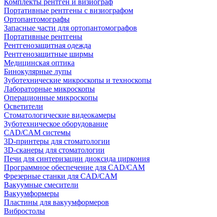
Комплекты рентген и визиограф
Портативные рентгены с визиографом
Ортопантомографы
Запасные части для ортопантомографов
Портативные рентгены
Рентгенозащитная одежда
Рентгенозащитные ширмы
Медицинская оптика
Бинокулярные лупы
Зуботехнические микроскопы и техноскопы
Лабораторные микроскопы
Операционные микроскопы
Осветители
Стоматологические видеокамеры
Зуботехническое оборудование
CAD/CAM системы
3D-принтеры для стоматологии
3D-сканеры для стоматологии
Печи для синтеризации диоксида циркония
Программное обеспечение для CAD/CAM
Фрезерные станки для CAD/CAM
Вакуумные смесители
Вакуумформеры
Пластины для вакуумформеров
Вибростолы