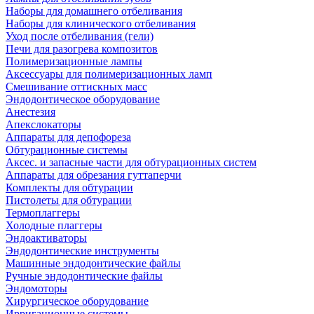
Наборы для домашнего отбеливания
Наборы для клинического отбеливания
Уход после отбеливания (гели)
Печи для разогрева композитов
Полимеризационные лампы
Аксессуары для полимеризационных ламп
Смешивание оттискных масс
Эндодонтическое оборудование
Анестезия
Апекслокаторы
Аппараты для депофореза
Обтурационные системы
Аксес. и запасные части для обтурационных систем
Аппараты для обрезания гуттаперчи
Комплекты для обтурации
Пистолеты для обтурации
Термоплаггеры
Холодные плаггеры
Эндоактиваторы
Эндодонтические инструменты
Машинные эндодонтические файлы
Ручные эндодонтические файлы
Эндомоторы
Хирургическое оборудование
Ирригационные системы