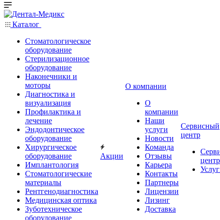
Каталог
Стоматологическое
оборудование
Стерилизационное
оборудование
Наконечники и
моторы
О компании
Диагностика и
визуализация
О
Профилактика и
компании
лечение
Наши
Сервисный
Эндодонтическое
услуги
центр
оборудование
Новости
Хирургическое
Команда
Серв
оборудование
Акции
Отзывы
центр
Имплантология
Карьера
Услуг
Стоматологические
Контакты
материалы
Партнеры
Рентгенодиагностика
Лицензии
Медицинская оптика
Лизинг
Зуботехническое
Доставка
оборудование