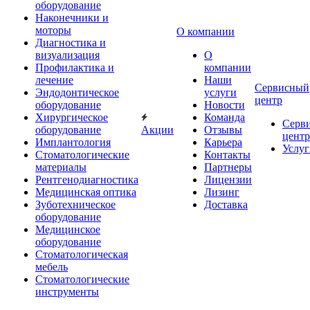
оборудование
Наконечники и
моторы
О компании
Диагностика и
визуализация
О
Профилактика и
компании
лечение
Наши
Сервисный
Эндодонтическое
услуги
центр
оборудование
Новости
Хирургическое
Команда
Серв
оборудование
Акции
Отзывы
центр
Имплантология
Карьера
Услуг
Стоматологические
Контакты
материалы
Партнеры
Рентгенодиагностика
Лицензии
Медицинская оптика
Лизинг
Зуботехническое
Доставка
оборудование
Медицинское
оборудование
Стоматологическая
мебель
Стоматологические
инструменты