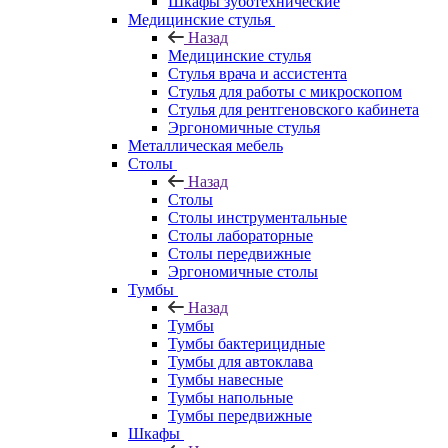
Шкафы зуботехнические
Медицинские стулья
Назад
Медицинские стулья
Стулья врача и ассистента
Стулья для работы с микроскопом
Стулья для рентгеновского кабинета
Эргономичные стулья
Металлическая мебель
Столы
Назад
Столы
Столы инструментальные
Столы лабораторные
Столы передвижные
Эргономичные столы
Тумбы
Назад
Тумбы
Тумбы бактерицидные
Тумбы для автоклава
Тумбы навесные
Тумбы напольные
Тумбы передвижные
Шкафы