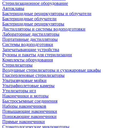
Стерилизационное оборудование
Автоклавы
Бактерицидные рециркуляторы и облучатели
Бактерицидные облучатели
Бактерицидные рециркуляторы
Дистилляторы и системы водоподготовки
Лабораторные дистилляторы
Портативные дистилляторы
Системы водоподготовки
Запечатывающие устройства
Рулоны и пакеты для стерилизации
Комплекты оборудования
Стерилизаторы
Воздушные стерилизаторы и сухожаровые шкафы
Гласперленовые стерилизаторы
Ультразвуковые мойки
Ультрафиолетовые камеры
Утилизаторы игл
Наконечники и моторы
Быстросъемные соединения
Наборы наконечников
Повышающие наконечники
Понижающие наконечники
Прямые наконечники
Стоматологические микромоторы