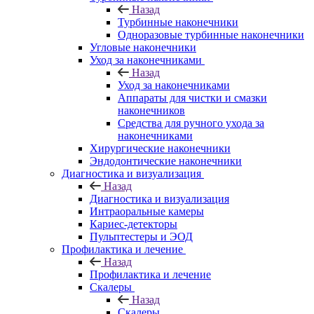
Назад
Турбинные наконечники
Одноразовые турбинные наконечники
Угловые наконечники
Уход за наконечниками
Назад
Уход за наконечниками
Аппараты для чистки и смазки
наконечников
Средства для ручного ухода за
наконечниками
Хирургические наконечники
Эндодонтические наконечники
Диагностика и визуализация
Назад
Диагностика и визуализация
Интраоральные камеры
Кариес-детекторы
Пульптестеры и ЭОД
Профилактика и лечение
Назад
Профилактика и лечение
Скалеры
Назад
Скалеры