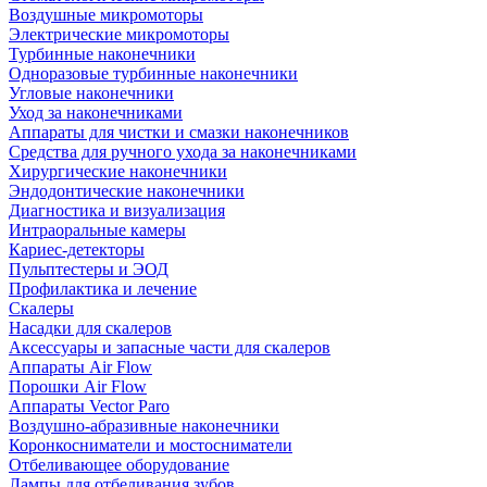
Воздушные микромоторы
Электрические микромоторы
Турбинные наконечники
Одноразовые турбинные наконечники
Угловые наконечники
Уход за наконечниками
Аппараты для чистки и смазки наконечников
Средства для ручного ухода за наконечниками
Хирургические наконечники
Эндодонтические наконечники
Диагностика и визуализация
Интраоральные камеры
Кариес-детекторы
Пульптестеры и ЭОД
Профилактика и лечение
Скалеры
Насадки для скалеров
Аксессуары и запасные части для скалеров
Аппараты Air Flow
Порошки Air Flow
Аппараты Vector Paro
Воздушно-абразивные наконечники
Коронкосниматели и мостосниматели
Отбеливающее оборудование
Лампы для отбеливания зубов