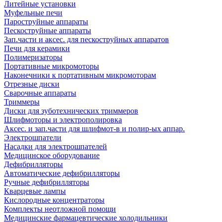
Литейные установки
Муфельные печи
Пароструйные аппараты
Пескоструйные аппараты
Зап.части и аксес. для пескоструйных аппаратов
Печи для керамики
Полимеризаторы
Портативные микромоторы
Наконечники к портативным микромоторам
Отрезные диски
Сварочные аппараты
Триммеры
Диски для зуботехнических триммеров
Шлифмоторы и электрополировка
Аксес. и зап.части для шлифмот-в и полир-ых аппар.
Электрошпатели
Насадки для электрошпателей
Медицинское оборудование
Дефибрилляторы
Автоматические дефибрилляторы
Ручные дефибрилляторы
Кварцевые лампы
Кислородные концентраторы
Комплекты неотложной помощи
Медицинские фармацевтические холодильники