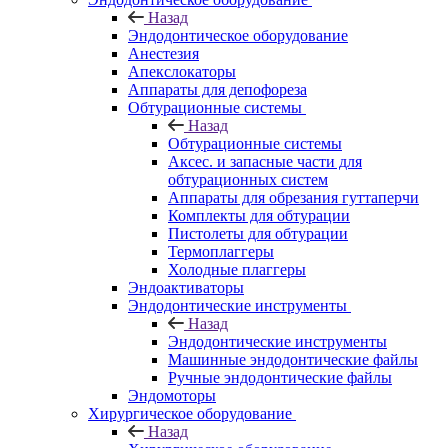
Назад
Эндодонтическое оборудование
Анестезия
Апекслокаторы
Аппараты для депофореза
Обтурационные системы
Назад
Обтурационные системы
Аксес. и запасные части для
обтурационных систем
Аппараты для обрезания гуттаперчи
Комплекты для обтурации
Пистолеты для обтурации
Термоплаггеры
Холодные плаггеры
Эндоактиваторы
Эндодонтические инструменты
Назад
Эндодонтические инструменты
Машинные эндодонтические файлы
Ручные эндодонтические файлы
Эндомоторы
Хирургическое оборудование
Назад