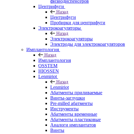
физиодиспенсеров
Центрифуги
Назад
Центрифуги
Пробирки для центрифуги
Электрокоагуляторы
Назад
Электрокоагуляторы
Электроды для электрокоагуляторов
Имплантология
Назад
Имплантология
OSSTEM
HIOSSEN
Lenmiriot
Назад
Lenmiriot
Абатменты приливаемые
Винты-заглушки
Pre-milled абатменты
Инструменты
Абатменты временные
Абатменты пластиковые
Аналоги имплантатов
Винты