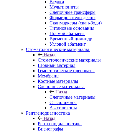
Втулки
Мультиюниты
Слепочные трансферы
Формирователи десны
Сканмаркеры (скан-боди)
Титановые основания
Прямой абатмент
Временный цилиндр
Угловой абатмент
Стоматологические материалы
Назад
Стоматологические материалы
Шовный материал
Гемостатические препараты
Мембраны
Костные материалы
Слепочные материалы
Назад
Слепочные материалы
C - силиконы
А - силиконы
Рентгенодиагностика
Назад
Рентгенодиагностика
Визиографы