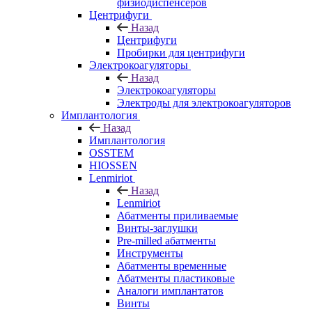
физиодиспенсеров
Центрифуги
Назад
Центрифуги
Пробирки для центрифуги
Электрокоагуляторы
Назад
Электрокоагуляторы
Электроды для электрокоагуляторов
Имплантология
Назад
Имплантология
OSSTEM
HIOSSEN
Lenmiriot
Назад
Lenmiriot
Абатменты приливаемые
Винты-заглушки
Pre-milled абатменты
Инструменты
Абатменты временные
Абатменты пластиковые
Аналоги имплантатов
Винты