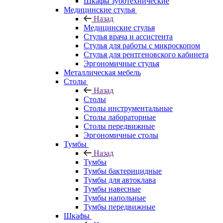
Шкафы зуботехнические
Медицинские стулья
Назад
Медицинские стулья
Стулья врача и ассистента
Стулья для работы с микроскопом
Стулья для рентгеновского кабинета
Эргономичные стулья
Металлическая мебель
Столы
Назад
Столы
Столы инструментальные
Столы лабораторные
Столы передвижные
Эргономичные столы
Тумбы
Назад
Тумбы
Тумбы бактерицидные
Тумбы для автоклава
Тумбы навесные
Тумбы напольные
Тумбы передвижные
Шкафы