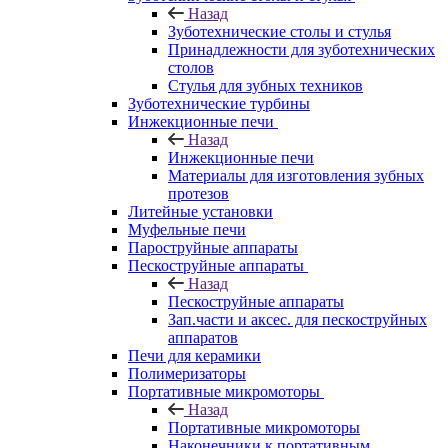
Назад
Зуботехнические столы и стулья
Принадлежности для зуботехнических
столов
Стулья для зубных техников
Зуботехнические турбины
Инжекционные печи
Назад
Инжекционные печи
Материалы для изготовления зубных
протезов
Литейные установки
Муфельные печи
Пароструйные аппараты
Пескоструйные аппараты
Назад
Пескоструйные аппараты
Зап.части и аксес. для пескоструйных
аппаратов
Печи для керамики
Полимеризаторы
Портативные микромоторы
Назад
Портативные микромоторы
Наконечники к портативным