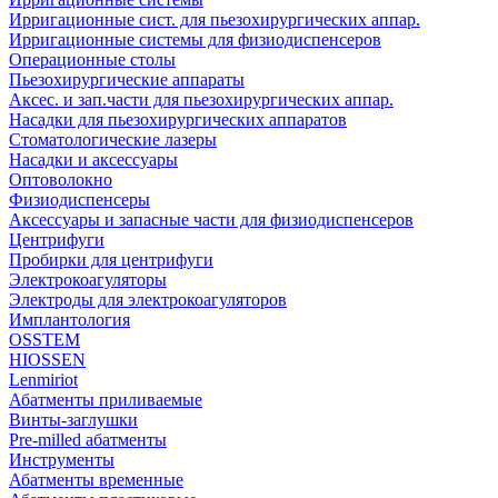
Ирригационные сист. для пьезохирургических аппар.
Ирригационные системы для физиодиспенсеров
Операционные столы
Пьезохирургические аппараты
Аксес. и зап.части для пьезохирургических аппар.
Насадки для пьезохирургических аппаратов
Стоматологические лазеры
Насадки и аксессуары
Оптоволокно
Физиодиспенсеры
Аксессуары и запасные части для физиодиспенсеров
Центрифуги
Пробирки для центрифуги
Электрокоагуляторы
Электроды для электрокоагуляторов
Имплантология
OSSTEM
HIOSSEN
Lenmiriot
Абатменты приливаемые
Винты-заглушки
Pre-milled абатменты
Инструменты
Абатменты временные