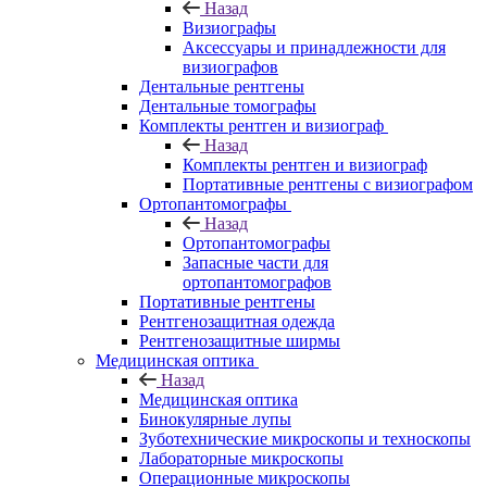
Назад
Визиографы
Аксессуары и принадлежности для
визиографов
Дентальные рентгены
Дентальные томографы
Комплекты рентген и визиограф
Назад
Комплекты рентген и визиограф
Портативные рентгены с визиографом
Ортопантомографы
Назад
Ортопантомографы
Запасные части для
ортопантомографов
Портативные рентгены
Рентгенозащитная одежда
Рентгенозащитные ширмы
Медицинская оптика
Назад
Медицинская оптика
Бинокулярные лупы
Зуботехнические микроскопы и техноскопы
Лабораторные микроскопы
Операционные микроскопы