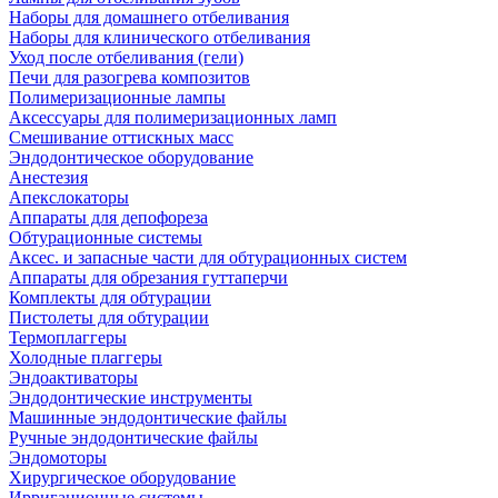
Наборы для домашнего отбеливания
Наборы для клинического отбеливания
Уход после отбеливания (гели)
Печи для разогрева композитов
Полимеризационные лампы
Аксессуары для полимеризационных ламп
Смешивание оттискных масс
Эндодонтическое оборудование
Анестезия
Апекслокаторы
Аппараты для депофореза
Обтурационные системы
Аксес. и запасные части для обтурационных систем
Аппараты для обрезания гуттаперчи
Комплекты для обтурации
Пистолеты для обтурации
Термоплаггеры
Холодные плаггеры
Эндоактиваторы
Эндодонтические инструменты
Машинные эндодонтические файлы
Ручные эндодонтические файлы
Эндомоторы
Хирургическое оборудование
Ирригационные системы