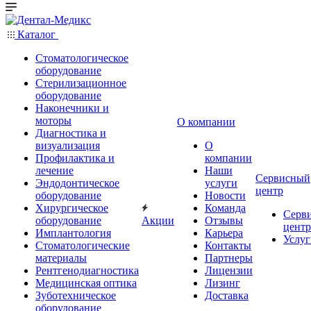
Каталог
Стоматологическое
оборудование
Стерилизационное
оборудование
Наконечники и
моторы
О компании
Диагностика и
визуализация
О
Профилактика и
компании
лечение
Наши
Сервисный
Эндодонтическое
услуги
центр
оборудование
Новости
Хирургическое
Команда
Серв
оборудование
Акции
Отзывы
центр
Имплантология
Карьера
Услуг
Стоматологические
Контакты
материалы
Партнеры
Рентгенодиагностика
Лицензии
Медицинская оптика
Лизинг
Зуботехническое
Доставка
оборудование