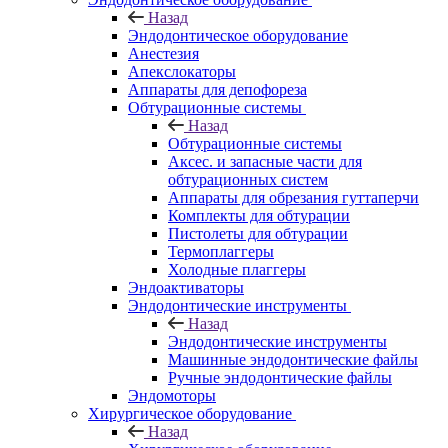
Назад
Эндодонтическое оборудование
Анестезия
Апекслокаторы
Аппараты для депофореза
Обтурационные системы
Назад
Обтурационные системы
Аксес. и запасные части для
обтурационных систем
Аппараты для обрезания гуттаперчи
Комплекты для обтурации
Пистолеты для обтурации
Термоплаггеры
Холодные плаггеры
Эндоактиваторы
Эндодонтические инструменты
Назад
Эндодонтические инструменты
Машинные эндодонтические файлы
Ручные эндодонтические файлы
Эндомоторы
Хирургическое оборудование
Назад