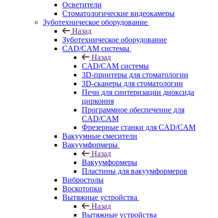
Осветители
Стоматологические видеокамеры
Зуботехническое оборудование
Назад
Зуботехническое оборудование
CAD/CAM системы
Назад
CAD/CAM системы
3D-принтеры для стоматологии
3D-сканеры для стоматологии
Печи для синтеризации диоксида
циркония
Программное обеспечение для
CAD/CAM
Фрезерные станки для CAD/CAM
Вакуумные смесители
Вакуумформеры
Назад
Вакуумформеры
Пластины для вакуумформеров
Вибростолы
Воскотопки
Вытяжные устройства
Назад
Вытяжные устройства