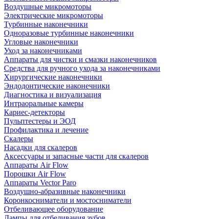
Воздушные микромоторы
Электрические микромоторы
Турбинные наконечники
Одноразовые турбинные наконечники
Угловые наконечники
Уход за наконечниками
Аппараты для чистки и смазки наконечников
Средства для ручного ухода за наконечниками
Хирургические наконечники
Эндодонтические наконечники
Диагностика и визуализация
Интраоральные камеры
Кариес-детекторы
Пульптестеры и ЭОД
Профилактика и лечение
Скалеры
Насадки для скалеров
Аксессуары и запасные части для скалеров
Аппараты Air Flow
Порошки Air Flow
Аппараты Vector Paro
Воздушно-абразивные наконечники
Коронкосниматели и мостосниматели
Отбеливающее оборудование
Лампы для отбеливания зубов