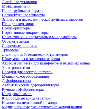
Литейные установки
Муфельные печи
Пароструйные аппараты
Пескоструйные аппараты
Зап.части и аксес. для пескоструйных аппаратов
Печи для керамики
Полимеризаторы
Портативные микромоторы
Наконечники к портативным микромоторам
Отрезные диски
Сварочные аппараты
Триммеры
Диски для зуботехнических триммеров
Шлифмоторы и электрополировка
Аксес. и зап.части для шлифмот-в и полир-ых аппар.
Электрошпатели
Насадки для электрошпателей
Медицинское оборудование
Дефибрилляторы
Автоматические дефибрилляторы
Ручные дефибрилляторы
Кварцевые лампы
Кислородные концентраторы
Комплекты неотложной помощи
Медицинские фармацевтические холодильники