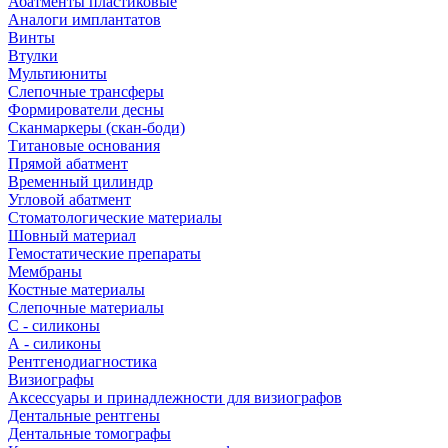
Абатменты пластиковые
Аналоги имплантатов
Винты
Втулки
Мультиюниты
Слепочные трансферы
Формирователи десны
Сканмаркеры (скан-боди)
Титановые основания
Прямой абатмент
Временный цилиндр
Угловой абатмент
Стоматологические материалы
Шовный материал
Гемостатические препараты
Мембраны
Костные материалы
Слепочные материалы
C - силиконы
А - силиконы
Рентгенодиагностика
Визиографы
Аксессуары и принадлежности для визиографов
Дентальные рентгены
Дентальные томографы