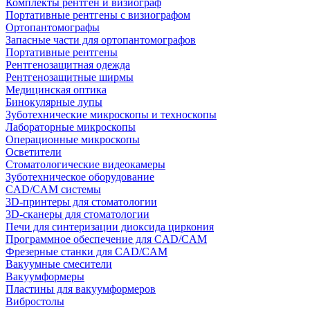
Комплекты рентген и визиограф
Портативные рентгены с визиографом
Ортопантомографы
Запасные части для ортопантомографов
Портативные рентгены
Рентгенозащитная одежда
Рентгенозащитные ширмы
Медицинская оптика
Бинокулярные лупы
Зуботехнические микроскопы и техноскопы
Лабораторные микроскопы
Операционные микроскопы
Осветители
Стоматологические видеокамеры
Зуботехническое оборудование
CAD/CAM системы
3D-принтеры для стоматологии
3D-сканеры для стоматологии
Печи для синтеризации диоксида циркония
Программное обеспечение для CAD/CAM
Фрезерные станки для CAD/CAM
Вакуумные смесители
Вакуумформеры
Пластины для вакуумформеров
Вибростолы