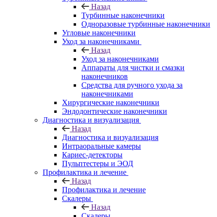
Назад
Турбинные наконечники
Одноразовые турбинные наконечники
Угловые наконечники
Уход за наконечниками
Назад
Уход за наконечниками
Аппараты для чистки и смазки
наконечников
Средства для ручного ухода за
наконечниками
Хирургические наконечники
Эндодонтические наконечники
Диагностика и визуализация
Назад
Диагностика и визуализация
Интраоральные камеры
Кариес-детекторы
Пульптестеры и ЭОД
Профилактика и лечение
Назад
Профилактика и лечение
Скалеры
Назад
Скалеры