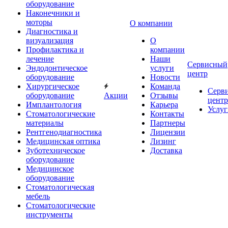
оборудование
Наконечники и
моторы
О компании
Диагностика и
визуализация
О
Профилактика и
компании
лечение
Наши
Сервисный
Эндодонтическое
услуги
центр
оборудование
Новости
Хирургическое
Команда
Серв
оборудование
Акции
Отзывы
центр
Имплантология
Карьера
Услуг
Стоматологические
Контакты
материалы
Партнеры
Рентгенодиагностика
Лицензии
Медицинская оптика
Лизинг
Зуботехническое
Доставка
оборудование
Медицинское
оборудование
Стоматологическая
мебель
Стоматологические
инструменты