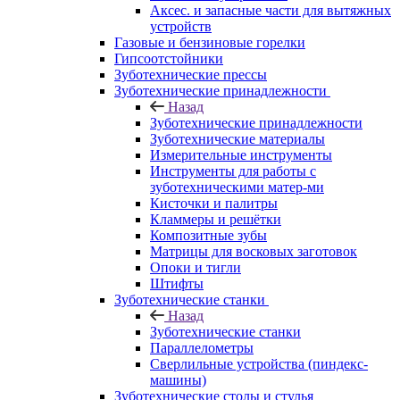
Аксес. и запасные части для вытяжных
устройств
Газовые и бензиновые горелки
Гипсоотстойники
Зуботехнические прессы
Зуботехнические принадлежности
Назад
Зуботехнические принадлежности
Зуботехнические материалы
Измерительные инструменты
Инструменты для работы с
зуботехническими матер-ми
Кисточки и палитры
Кламмеры и решётки
Композитные зубы
Матрицы для восковых заготовок
Опоки и тигли
Штифты
Зуботехнические станки
Назад
Зуботехнические станки
Параллелометры
Сверлильные устройства (пиндекс-
машины)
Зуботехнические столы и стулья