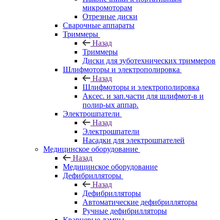
микромоторам
Отрезные диски
Сварочные аппараты
Триммеры
Назад
Триммеры
Диски для зуботехнических триммеров
Шлифмоторы и электрополировка
Назад
Шлифмоторы и электрополировка
Аксес. и зап.части для шлифмот-в и
полир-ых аппар.
Электрошпатели
Назад
Электрошпатели
Насадки для электрошпателей
Медицинское оборудование
Назад
Медицинское оборудование
Дефибрилляторы
Назад
Дефибрилляторы
Автоматические дефибрилляторы
Ручные дефибрилляторы
Кварцевые лампы