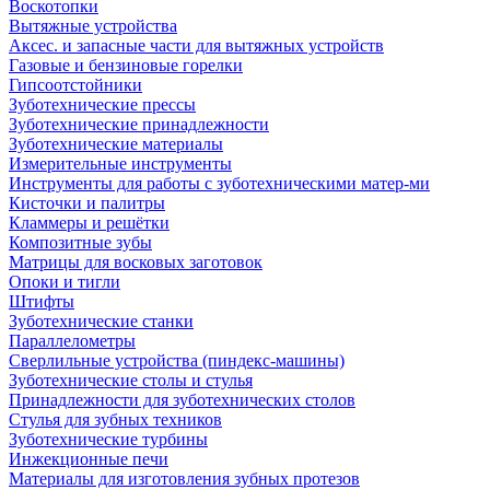
Воскотопки
Вытяжные устройства
Аксес. и запасные части для вытяжных устройств
Газовые и бензиновые горелки
Гипсоотстойники
Зуботехнические прессы
Зуботехнические принадлежности
Зуботехнические материалы
Измерительные инструменты
Инструменты для работы с зуботехническими матер-ми
Кисточки и палитры
Кламмеры и решётки
Композитные зубы
Матрицы для восковых заготовок
Опоки и тигли
Штифты
Зуботехнические станки
Параллелометры
Сверлильные устройства (пиндекс-машины)
Зуботехнические столы и стулья
Принадлежности для зуботехнических столов
Стулья для зубных техников
Зуботехнические турбины
Инжекционные печи
Материалы для изготовления зубных протезов