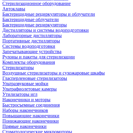
Стерилизационное оборудование
Автоклавы
Бактерицидные рециркуляторы и облучатели
Бактерицидные облучатели
Бактерицидные рециркуляторы
Дистилляторы и системы водоподготовки
Лабораторные дистилляторы
Портативные дистилляторы
Системы водоподготовки
Запечатывающие устройства
Рулоны и пакеты для стерилизации
Комплекты оборудования
Стерилизаторы
Воздушные стерилизаторы и сухожаровые шкафы
Гласперленовые стерилизаторы
Ультразвуковые мойки
Ультрафиолетовые камеры
Утилизаторы игл
Наконечники и моторы
Быстросъемные соединения
Наборы наконечников
Повышающие наконечники
Понижающие наконечники
Прямые наконечники
Стоматологические микромоторы