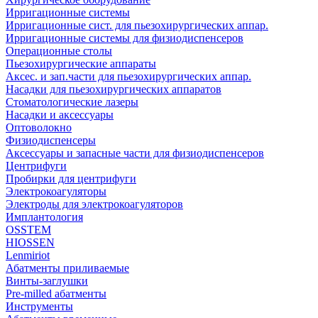
Ирригационные системы
Ирригационные сист. для пьезохирургических аппар.
Ирригационные системы для физиодиспенсеров
Операционные столы
Пьезохирургические аппараты
Аксес. и зап.части для пьезохирургических аппар.
Насадки для пьезохирургических аппаратов
Стоматологические лазеры
Насадки и аксессуары
Оптоволокно
Физиодиспенсеры
Аксессуары и запасные части для физиодиспенсеров
Центрифуги
Пробирки для центрифуги
Электрокоагуляторы
Электроды для электрокоагуляторов
Имплантология
OSSTEM
HIOSSEN
Lenmiriot
Абатменты приливаемые
Винты-заглушки
Pre-milled абатменты
Инструменты