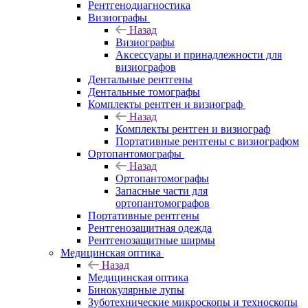
Рентгенодиагностика
Визиографы
Назад
Визиографы
Аксессуары и принадлежности для
визиографов
Дентальные рентгены
Дентальные томографы
Комплекты рентген и визиограф
Назад
Комплекты рентген и визиограф
Портативные рентгены с визиографом
Ортопантомографы
Назад
Ортопантомографы
Запасные части для
ортопантомографов
Портативные рентгены
Рентгенозащитная одежда
Рентгенозащитные ширмы
Медицинская оптика
Назад
Медицинская оптика
Бинокулярные лупы
Зуботехнические микроскопы и техноскопы