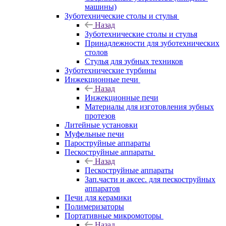
машины)
Зуботехнические столы и стулья
Назад
Зуботехнические столы и стулья
Принадлежности для зуботехнических
столов
Стулья для зубных техников
Зуботехнические турбины
Инжекционные печи
Назад
Инжекционные печи
Материалы для изготовления зубных
протезов
Литейные установки
Муфельные печи
Пароструйные аппараты
Пескоструйные аппараты
Назад
Пескоструйные аппараты
Зап.части и аксес. для пескоструйных
аппаратов
Печи для керамики
Полимеризаторы
Портативные микромоторы
Назад