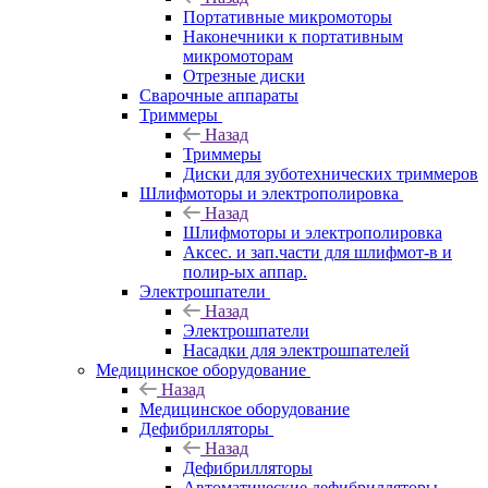
Портативные микромоторы
Наконечники к портативным
микромоторам
Отрезные диски
Сварочные аппараты
Триммеры
Назад
Триммеры
Диски для зуботехнических триммеров
Шлифмоторы и электрополировка
Назад
Шлифмоторы и электрополировка
Аксес. и зап.части для шлифмот-в и
полир-ых аппар.
Электрошпатели
Назад
Электрошпатели
Насадки для электрошпателей
Медицинское оборудование
Назад
Медицинское оборудование
Дефибрилляторы
Назад
Дефибрилляторы
Автоматические дефибрилляторы