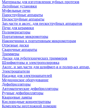
Материалы для изготовления зубных протезов
Литейные установки
Муфельные печи
Пароструйные аппараты
Пескоструйные аппараты
Зап.части и аксес. для пескоструйных аппаратов
Печи для керамики
Полимеризаторы
Портативные микромоторы
Наконечники к портативным микромоторам
Отрезные диски
Сварочные аппараты
Триммеры
Диски для зуботехнических триммеров
Шлифмоторы и электрополировка
Аксес. и зап.части для шлифмот-в и полир-ых аппар.
Электрошпатели
Насадки для электрошпателей
Медицинское оборудование
Дефибрилляторы
Автоматические дефибрилляторы
Ручные дефибрилляторы
Кварцевые лампы
Кислородные концентраторы
Комплекты неотложной помощи