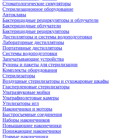
Стоматологические симуляторы
Стерилизационное оборудование
Автоклавы
Бактерицидные рециркуляторы и облучатели
Бактерицидные облучатели
Бактерицидные рециркуляторы
Дистилляторы и системы водоподготовки
Лабораторные дистилляторы
Портативные дистилляторы
Системы водоподготовки
Запечатывающие устройства
Рулоны и пакеты для стерилизации
Комплекты оборудования
Стерилизаторы
Воздушные стерилизаторы и сухожаровые шкафы
Гласперленовые стерилизаторы
Ультразвуковые мойки
Ультрафиолетовые камеры
Утилизаторы игл
Наконечники и моторы
Быстросъемные соединения
Наборы наконечников
Повышающие наконечники
Понижающие наконечники
Прямые наконечники