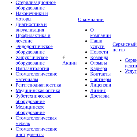
Стерилизационное
оборудование
Наконечники и
моторы
О компании
Диагностика и
визуализация
О
Профилактика и
компании
лечение
Наши
Сервисный
Эндодонтическое
услуги
центр
оборудование
Новости
Хирургическое
Команда
Серв
оборудование
Акции
Отзывы
центр
Имплантология
Карьера
Услуг
Стоматологические
Контакты
материалы
Партнеры
Рентгенодиагностика
Лицензии
Медицинская оптика
Лизинг
Зуботехническое
Доставка
оборудование
Медицинское
оборудование
Стоматологическая
мебель
Стоматологические
инструменты