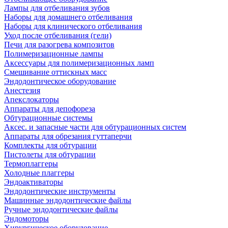
Лампы для отбеливания зубов
Наборы для домашнего отбеливания
Наборы для клинического отбеливания
Уход после отбеливания (гели)
Печи для разогрева композитов
Полимеризационные лампы
Аксессуары для полимеризационных ламп
Смешивание оттискных масс
Эндодонтическое оборудование
Анестезия
Апекслокаторы
Аппараты для депофореза
Обтурационные системы
Аксес. и запасные части для обтурационных систем
Аппараты для обрезания гуттаперчи
Комплекты для обтурации
Пистолеты для обтурации
Термоплаггеры
Холодные плаггеры
Эндоактиваторы
Эндодонтические инструменты
Машинные эндодонтические файлы
Ручные эндодонтические файлы
Эндомоторы
Хирургическое оборудование