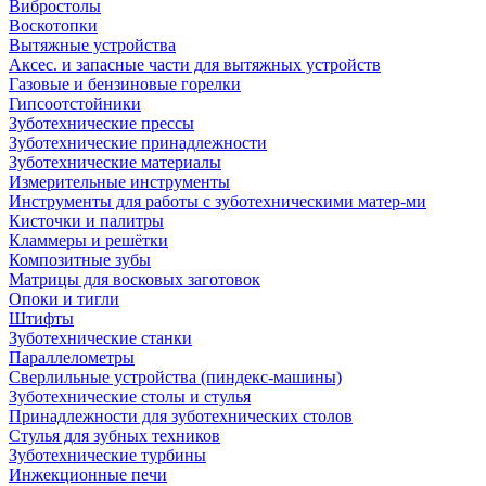
Вибростолы
Воскотопки
Вытяжные устройства
Аксес. и запасные части для вытяжных устройств
Газовые и бензиновые горелки
Гипсоотстойники
Зуботехнические прессы
Зуботехнические принадлежности
Зуботехнические материалы
Измерительные инструменты
Инструменты для работы с зуботехническими матер-ми
Кисточки и палитры
Кламмеры и решётки
Композитные зубы
Матрицы для восковых заготовок
Опоки и тигли
Штифты
Зуботехнические станки
Параллелометры
Сверлильные устройства (пиндекс-машины)
Зуботехнические столы и стулья
Принадлежности для зуботехнических столов
Стулья для зубных техников
Зуботехнические турбины
Инжекционные печи