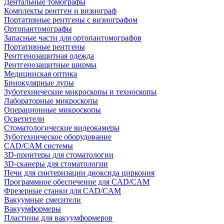
Дентальные томографы
Комплекты рентген и визиограф
Портативные рентгены с визиографом
Ортопантомографы
Запасные части для ортопантомографов
Портативные рентгены
Рентгенозащитная одежда
Рентгенозащитные ширмы
Медицинская оптика
Бинокулярные лупы
Зуботехнические микроскопы и техноскопы
Лабораторные микроскопы
Операционные микроскопы
Осветители
Стоматологические видеокамеры
Зуботехническое оборудование
CAD/CAM системы
3D-принтеры для стоматологии
3D-сканеры для стоматологии
Печи для синтеризации диоксида циркония
Программное обеспечение для CAD/CAM
Фрезерные станки для CAD/CAM
Вакуумные смесители
Вакуумформеры
Пластины для вакуумформеров