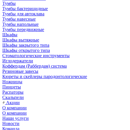
Тумбы
Тумбы бактерицидные
Тумбы для автоклава
Тумбы навесные
Тумбы напольные
Тумбы передвижные
Шкафы
Шкафы вытяжные
Шкафы закрытого типа
Шкафы открытого типа
Стоматологические инструменты
Иглодержатели
Коффердам (Раббердам) система
Резиновые завесы
Кюреты и скейлеры пародонтологические
Ножницы
Пинцеты
Распаторы
Скальпели
Акции
О компании
О компании
Наши услуги
Новости
Команда