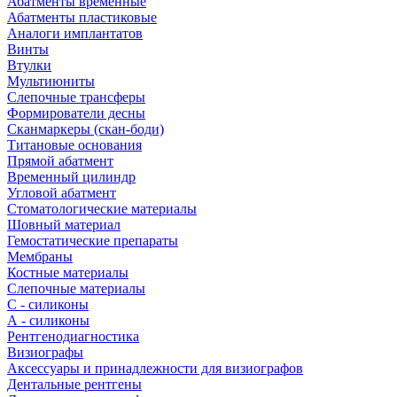
Абатменты временные
Абатменты пластиковые
Аналоги имплантатов
Винты
Втулки
Мультиюниты
Слепочные трансферы
Формирователи десны
Сканмаркеры (скан-боди)
Титановые основания
Прямой абатмент
Временный цилиндр
Угловой абатмент
Стоматологические материалы
Шовный материал
Гемостатические препараты
Мембраны
Костные материалы
Слепочные материалы
C - силиконы
А - силиконы
Рентгенодиагностика
Визиографы
Аксессуары и принадлежности для визиографов
Дентальные рентгены