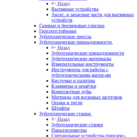
Назад
Вытяжные устройства
Аксес. и запасные части для вытяжных
устройств
Газовые и бензиновые горелки
Гипсоотстойники
Зуботехнические прессы
Зуботехнические принадлежности
Назад
Зуботехнические принадлежности
Зуботехнические материалы
Измерительные инструменты
Инструменты для работы с
зуботехническими матер-ми
Кисточки и палитры
Кламмеры и решётки
Композитные зубы
Матрицы для восковых заготовок
Опоки и тигли
Штифты
Зуботехнические станки
Назад
Зуботехнические станки
Параллелометры
Сверлильные устройства (пиндекс-