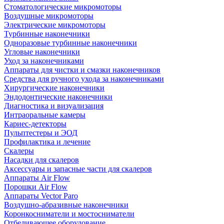
Стоматологические микромоторы
Воздушные микромоторы
Электрические микромоторы
Турбинные наконечники
Одноразовые турбинные наконечники
Угловые наконечники
Уход за наконечниками
Аппараты для чистки и смазки наконечников
Средства для ручного ухода за наконечниками
Хирургические наконечники
Эндодонтические наконечники
Диагностика и визуализация
Интраоральные камеры
Кариес-детекторы
Пульптестеры и ЭОД
Профилактика и лечение
Скалеры
Насадки для скалеров
Аксессуары и запасные части для скалеров
Аппараты Air Flow
Порошки Air Flow
Аппараты Vector Paro
Воздушно-абразивные наконечники
Коронкосниматели и мостосниматели
Отбеливающее оборудование