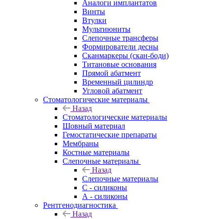
Аналоги имплантатов
Винты
Втулки
Мультиюниты
Слепочные трансферы
Формирователи десны
Сканмаркеры (скан-боди)
Титановые основания
Прямой абатмент
Временный цилиндр
Угловой абатмент
Стоматологические материалы
Назад
Стоматологические материалы
Шовный материал
Гемостатические препараты
Мембраны
Костные материалы
Слепочные материалы
Назад
Слепочные материалы
C - силиконы
А - силиконы
Рентгенодиагностика
Назад