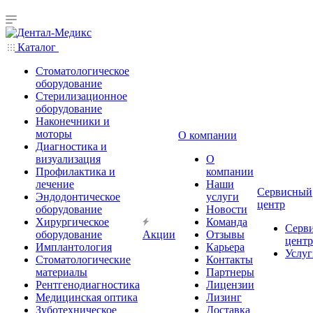
Каталог
Стоматологическое
оборудование
Стерилизационное
оборудование
Наконечники и
моторы
О компании
Диагностика и
визуализация
О
Профилактика и
компании
лечение
Наши
Сервисный
Эндодонтическое
услуги
центр
оборудование
Новости
Хирургическое
Команда
Серв
оборудование
Акции
Отзывы
центр
Имплантология
Карьера
Услуг
Стоматологические
Контакты
материалы
Партнеры
Рентгенодиагностика
Лицензии
Медицинская оптика
Лизинг
Зуботехническое
Доставка