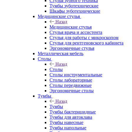
Стулья зубного техника
Тумбы зуботехнические
Шкафы зуботехнические
Медицинские стулья
Назад
Медицинские стулья
Стулья врача и ассистента
Стулья для работы с микроскопом
Стулья для рентгеновского кабинета
Эргономичные стулья
Металлическая мебель
Столы
Назад
Столы
Столы инструментальные
Столы лабораторные
Столы передвижные
Эргономичные столы
Тумбы
Назад
Тумбы
Тумбы бактерицидные
Тумбы для автоклава
Тумбы навесные
Тумбы напольные