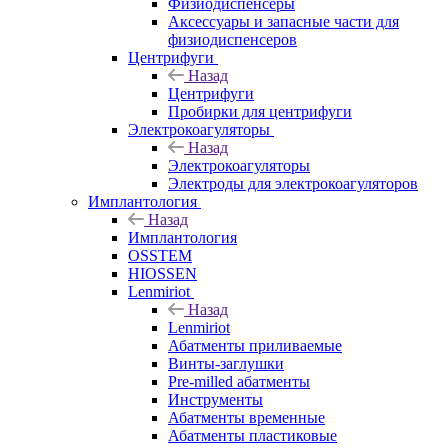
Физиодиспенсеры
Аксессуары и запасные части для
физиодиспенсеров
Центрифуги
Назад
Центрифуги
Пробирки для центрифуги
Электрокоагуляторы
Назад
Электрокоагуляторы
Электроды для электрокоагуляторов
Имплантология
Назад
Имплантология
OSSTEM
HIOSSEN
Lenmiriot
Назад
Lenmiriot
Абатменты приливаемые
Винты-заглушки
Pre-milled абатменты
Инструменты
Абатменты временные
Абатменты пластиковые