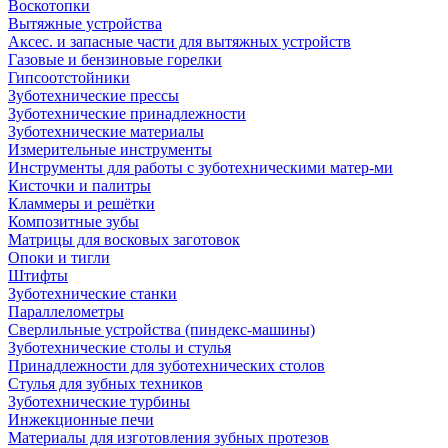
Воскотопки
Вытяжные устройства
Аксес. и запасные части для вытяжных устройств
Газовые и бензиновые горелки
Гипсоотстойники
Зуботехнические прессы
Зуботехнические принадлежности
Зуботехнические материалы
Измерительные инструменты
Инструменты для работы с зуботехническими матер-ми
Кисточки и палитры
Кламмеры и решётки
Композитные зубы
Матрицы для восковых заготовок
Опоки и тигли
Штифты
Зуботехнические станки
Параллелометры
Сверлильные устройства (пиндекс-машины)
Зуботехнические столы и стулья
Принадлежности для зуботехнических столов
Стулья для зубных техников
Зуботехнические турбины
Инжекционные печи
Материалы для изготовления зубных протезов