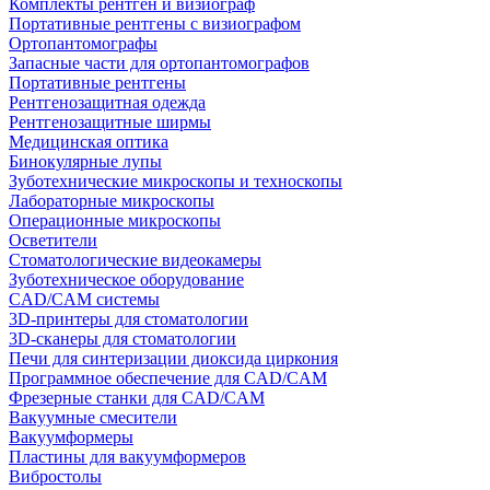
Комплекты рентген и визиограф
Портативные рентгены с визиографом
Ортопантомографы
Запасные части для ортопантомографов
Портативные рентгены
Рентгенозащитная одежда
Рентгенозащитные ширмы
Медицинская оптика
Бинокулярные лупы
Зуботехнические микроскопы и техноскопы
Лабораторные микроскопы
Операционные микроскопы
Осветители
Стоматологические видеокамеры
Зуботехническое оборудование
CAD/CAM системы
3D-принтеры для стоматологии
3D-сканеры для стоматологии
Печи для синтеризации диоксида циркония
Программное обеспечение для CAD/CAM
Фрезерные станки для CAD/CAM
Вакуумные смесители
Вакуумформеры
Пластины для вакуумформеров
Вибростолы