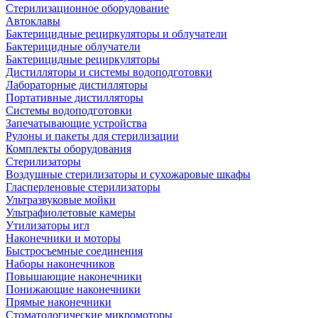
Стерилизационное оборудование
Автоклавы
Бактерицидные рециркуляторы и облучатели
Бактерицидные облучатели
Бактерицидные рециркуляторы
Дистилляторы и системы водоподготовки
Лабораторные дистилляторы
Портативные дистилляторы
Системы водоподготовки
Запечатывающие устройства
Рулоны и пакеты для стерилизации
Комплекты оборудования
Стерилизаторы
Воздушные стерилизаторы и сухожаровые шкафы
Гласперленовые стерилизаторы
Ультразвуковые мойки
Ультрафиолетовые камеры
Утилизаторы игл
Наконечники и моторы
Быстросъемные соединения
Наборы наконечников
Повышающие наконечники
Понижающие наконечники
Прямые наконечники
Стоматологические микромоторы