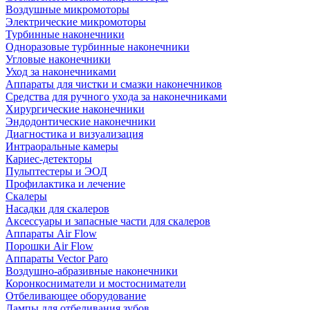
Воздушные микромоторы
Электрические микромоторы
Турбинные наконечники
Одноразовые турбинные наконечники
Угловые наконечники
Уход за наконечниками
Аппараты для чистки и смазки наконечников
Средства для ручного ухода за наконечниками
Хирургические наконечники
Эндодонтические наконечники
Диагностика и визуализация
Интраоральные камеры
Кариес-детекторы
Пульптестеры и ЭОД
Профилактика и лечение
Скалеры
Насадки для скалеров
Аксессуары и запасные части для скалеров
Аппараты Air Flow
Порошки Air Flow
Аппараты Vector Paro
Воздушно-абразивные наконечники
Коронкосниматели и мостосниматели
Отбеливающее оборудование
Лампы для отбеливания зубов