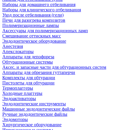
Наборы для домашнего отбеливания
Наборы для клинического отбеливания
Уход после отбеливания (гели)
Печи для разогрева композитов
Полимеризационные лампы
Аксессуары для полимеризационных ламп
Смешивание оттискных масс
Эндодонтическое оборудование
Анестезия
Апекслокаторы
Аппараты для депофореза
Обтурационные системы
Аксес. и запасные части для обтурационных систем
Аппараты для обрезания гуттаперчи
Комплекты для обтурации
Пистолеты для обтурации
Термоплаггеры
Холодные плаггеры
Эндоактиваторы
Эндодонтические инструменты
Машинные эндодонтические файлы
Ручные эндодонтические файлы
Эндомоторы
Хирургическое оборудование
Ирригационные системы