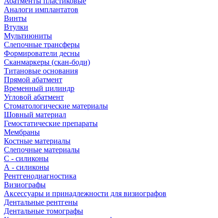
Абатменты пластиковые
Аналоги имплантатов
Винты
Втулки
Мультиюниты
Слепочные трансферы
Формирователи десны
Сканмаркеры (скан-боди)
Титановые основания
Прямой абатмент
Временный цилиндр
Угловой абатмент
Стоматологические материалы
Шовный материал
Гемостатические препараты
Мембраны
Костные материалы
Слепочные материалы
C - силиконы
А - силиконы
Рентгенодиагностика
Визиографы
Аксессуары и принадлежности для визиографов
Дентальные рентгены
Дентальные томографы