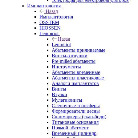
Электроды для электрокоагуляторов
Имплантология
Назад
Имплантология
OSSTEM
HIOSSEN
Lenmiriot
Назад
Lenmiriot
Абатменты приливаемые
Винты-заглушки
Pre-milled абатменты
Инструменты
Абатменты временные
Абатменты пластиковые
Аналоги имплантатов
Винты
Втулки
Мультиюниты
Слепочные трансферы
Формирователи десны
Сканмаркеры (скан-боди)
Титановые основания
Прямой абатмент
Временный цилиндр