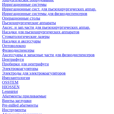
Ирригационные системы
Ирригационные сист. для пьезохирургических аппар.
Ирригационные системы для физиодиспенсеров
Операционные столы
Пьезохирургические аппараты
Аксес. и зап.части для пьезохирургических аппар.
Насадки для пьезохирургических аппаратов
Стоматологические лазеры
Насадки и аксессуары
Оптоволокно
Физиодиспенсеры
Аксессуары и запасные части для физиодиспенсеров
Центрифуги
Пробирки для центрифуги
Электрокоагуляторы
Электроды для электрокоагуляторов
Имплантология
OSSTEM
HIOSSEN
Lenmiriot
Абатменты приливаемые
Винты-заглушки
Pre-milled абатменты
Инструменты