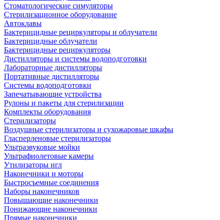
Стоматологические симуляторы
Стерилизационное оборудование
Автоклавы
Бактерицидные рециркуляторы и облучатели
Бактерицидные облучатели
Бактерицидные рециркуляторы
Дистилляторы и системы водоподготовки
Лабораторные дистилляторы
Портативные дистилляторы
Системы водоподготовки
Запечатывающие устройства
Рулоны и пакеты для стерилизации
Комплекты оборудования
Стерилизаторы
Воздушные стерилизаторы и сухожаровые шкафы
Гласперленовые стерилизаторы
Ультразвуковые мойки
Ультрафиолетовые камеры
Утилизаторы игл
Наконечники и моторы
Быстросъемные соединения
Наборы наконечников
Повышающие наконечники
Понижающие наконечники
Прямые наконечники