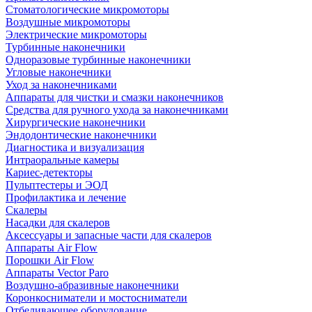
Стоматологические микромоторы
Воздушные микромоторы
Электрические микромоторы
Турбинные наконечники
Одноразовые турбинные наконечники
Угловые наконечники
Уход за наконечниками
Аппараты для чистки и смазки наконечников
Средства для ручного ухода за наконечниками
Хирургические наконечники
Эндодонтические наконечники
Диагностика и визуализация
Интраоральные камеры
Кариес-детекторы
Пульптестеры и ЭОД
Профилактика и лечение
Скалеры
Насадки для скалеров
Аксессуары и запасные части для скалеров
Аппараты Air Flow
Порошки Air Flow
Аппараты Vector Paro
Воздушно-абразивные наконечники
Коронкосниматели и мостосниматели
Отбеливающее оборудование