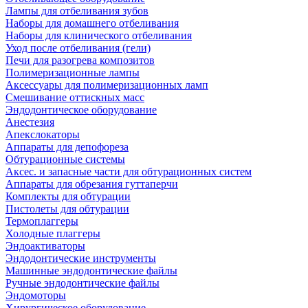
Лампы для отбеливания зубов
Наборы для домашнего отбеливания
Наборы для клинического отбеливания
Уход после отбеливания (гели)
Печи для разогрева композитов
Полимеризационные лампы
Аксессуары для полимеризационных ламп
Смешивание оттискных масс
Эндодонтическое оборудование
Анестезия
Апекслокаторы
Аппараты для депофореза
Обтурационные системы
Аксес. и запасные части для обтурационных систем
Аппараты для обрезания гуттаперчи
Комплекты для обтурации
Пистолеты для обтурации
Термоплаггеры
Холодные плаггеры
Эндоактиваторы
Эндодонтические инструменты
Машинные эндодонтические файлы
Ручные эндодонтические файлы
Эндомоторы
Хирургическое оборудование