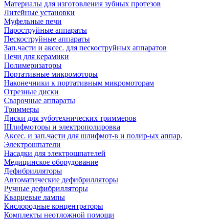
Материалы для изготовления зубных протезов
Литейные установки
Муфельные печи
Пароструйные аппараты
Пескоструйные аппараты
Зап.части и аксес. для пескоструйных аппаратов
Печи для керамики
Полимеризаторы
Портативные микромоторы
Наконечники к портативным микромоторам
Отрезные диски
Сварочные аппараты
Триммеры
Диски для зуботехнических триммеров
Шлифмоторы и электрополировка
Аксес. и зап.части для шлифмот-в и полир-ых аппар.
Электрошпатели
Насадки для электрошпателей
Медицинское оборудование
Дефибрилляторы
Автоматические дефибрилляторы
Ручные дефибрилляторы
Кварцевые лампы
Кислородные концентраторы
Комплекты неотложной помощи