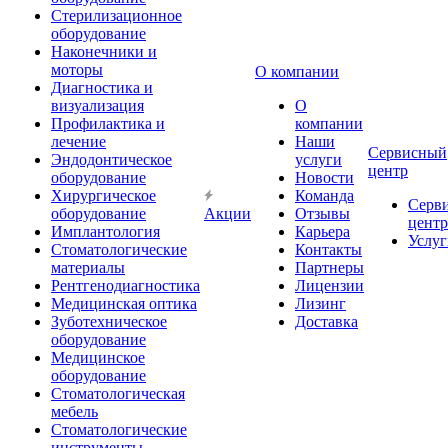
Стерилизационное
оборудование
Наконечники и
моторы
О компании
Диагностика и
визуализация
О
Профилактика и
компании
лечение
Наши
Сервисный
Эндодонтическое
услуги
центр
оборудование
Новости
Хирургическое
Команда
Серв
оборудование
Акции
Отзывы
центр
Имплантология
Карьера
Услуг
Стоматологические
Контакты
материалы
Партнеры
Рентгенодиагностика
Лицензии
Медицинская оптика
Лизинг
Зуботехническое
Доставка
оборудование
Медицинское
оборудование
Стоматологическая
мебель
Стоматологические
инструменты