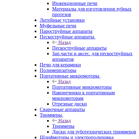
Инжекционные печи
Материалы для изготовления зубных
протезов
Литейные установки
Муфельные печи
Пароструйные аппараты
Пескоструйные аппараты
Назад
Пескоструйные аппараты
Зап.части и аксес. для пескоструйных
аппаратов
Печи для керамики
Полимеризаторы
Портативные микромоторы
Назад
Портативные микромоторы
Наконечники к портативным
микромоторам
Отрезные диски
Сварочные аппараты
Триммеры
Назад
Триммеры
Диски для зуботехнических триммеров
Шлифмоторы и электрополировка