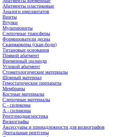
Абатменты временные
Абатменты пластиковые
Аналоги имплантатов
Винты
Втулки
Мультиюниты
Слепочные трансферы
Формирователи десны
Сканмаркеры (скан-боди)
Титановые основания
Прямой абатмент
Временный цилиндр
Угловой абатмент
Стоматологические материалы
Шовный материал
Гемостатические препараты
Мембраны
Костные материалы
Слепочные материалы
C - силиконы
А - силиконы
Рентгенодиагностика
Визиографы
Аксессуары и принадлежности для визиографов
Дентальные рентгены