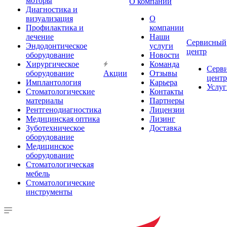
моторы
О компании
Диагностика и
визуализация
О
Профилактика и
компании
лечение
Наши
Сервисный
Эндодонтическое
услуги
центр
оборудование
Новости
Хирургическое
Команда
Серв
оборудование
Акции
Отзывы
центр
Имплантология
Карьера
Услуг
Стоматологические
Контакты
материалы
Партнеры
Рентгенодиагностика
Лицензии
Медицинская оптика
Лизинг
Зуботехническое
Доставка
оборудование
Медицинское
оборудование
Стоматологическая
мебель
Стоматологические
инструменты