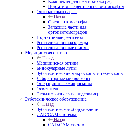
Комплекты рентген и визиограф
Портативные рентгены с визиографом
Ортопантомографы
Назад
Ортопантомографы
Запасные части для
ортопантомографов
Портативные рентгены
Рентгенозащитная одежда
Рентгенозащитные ширмы
Медицинская оптика
Назад
Медицинская оптика
Бинокулярные лупы
Зуботехнические микроскопы и техноскопы
Лабораторные микроскопы
Операционные микроскопы
Осветители
Стоматологические видеокамеры
Зуботехническое оборудование
Назад
Зуботехническое оборудование
CAD/CAM системы
Назад
CAD/CAM системы