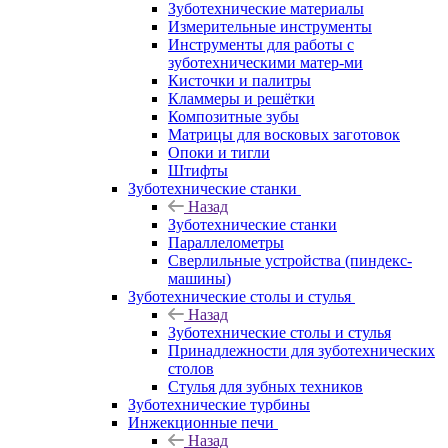
Зуботехнические материалы
Измерительные инструменты
Инструменты для работы с
зуботехническими матер-ми
Кисточки и палитры
Кламмеры и решётки
Композитные зубы
Матрицы для восковых заготовок
Опоки и тигли
Штифты
Зуботехнические станки
Назад
Зуботехнические станки
Параллелометры
Сверлильные устройства (пиндекс-
машины)
Зуботехнические столы и стулья
Назад
Зуботехнические столы и стулья
Принадлежности для зуботехнических
столов
Стулья для зубных техников
Зуботехнические турбины
Инжекционные печи
Назад