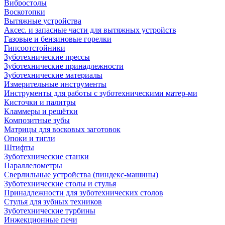
Вибростолы
Воскотопки
Вытяжные устройства
Аксес. и запасные части для вытяжных устройств
Газовые и бензиновые горелки
Гипсоотстойники
Зуботехнические прессы
Зуботехнические принадлежности
Зуботехнические материалы
Измерительные инструменты
Инструменты для работы с зуботехническими матер-ми
Кисточки и палитры
Кламмеры и решётки
Композитные зубы
Матрицы для восковых заготовок
Опоки и тигли
Штифты
Зуботехнические станки
Параллелометры
Сверлильные устройства (пиндекс-машины)
Зуботехнические столы и стулья
Принадлежности для зуботехнических столов
Стулья для зубных техников
Зуботехнические турбины
Инжекционные печи