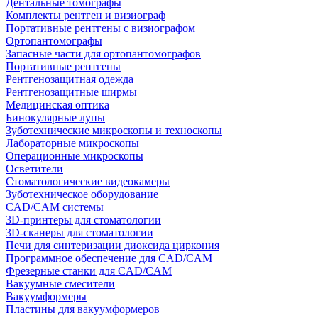
Дентальные томографы
Комплекты рентген и визиограф
Портативные рентгены с визиографом
Ортопантомографы
Запасные части для ортопантомографов
Портативные рентгены
Рентгенозащитная одежда
Рентгенозащитные ширмы
Медицинская оптика
Бинокулярные лупы
Зуботехнические микроскопы и техноскопы
Лабораторные микроскопы
Операционные микроскопы
Осветители
Стоматологические видеокамеры
Зуботехническое оборудование
CAD/CAM системы
3D-принтеры для стоматологии
3D-сканеры для стоматологии
Печи для синтеризации диоксида циркония
Программное обеспечение для CAD/CAM
Фрезерные станки для CAD/CAM
Вакуумные смесители
Вакуумформеры
Пластины для вакуумформеров