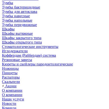
Тумбы
Тумбы бактерицидные
Тумбы для автоклава
Тумбы навесные
Тумбы напольные
Тумбы передвижные
Шкафы
Шкафы вытяжные
Шкафы закрытого типа
Шкафы открытого типа
Стоматологические инструменты
Иглодержатели
Коффердам (Раббердам) система
Резиновые завесы
Кюреты и скейлеры пародонтологические
Ножницы
Пинцеты
Распаторы
Скальпели
Акции
О компании
О компании
Наши услуги
Новости
Команда