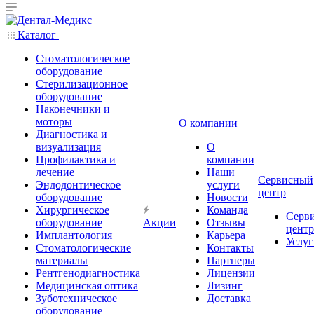
Каталог
Стоматологическое
оборудование
Стерилизационное
оборудование
Наконечники и
моторы
О компании
Диагностика и
визуализация
О
Профилактика и
компании
лечение
Наши
Сервисный
Эндодонтическое
услуги
центр
оборудование
Новости
Хирургическое
Команда
Серв
оборудование
Акции
Отзывы
центр
Имплантология
Карьера
Услуг
Стоматологические
Контакты
материалы
Партнеры
Рентгенодиагностика
Лицензии
Медицинская оптика
Лизинг
Зуботехническое
Доставка
оборудование