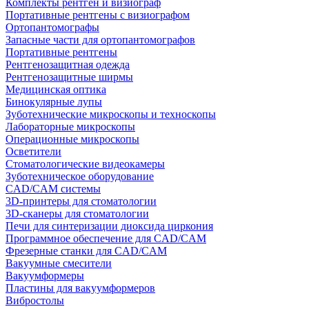
Комплекты рентген и визиограф
Портативные рентгены с визиографом
Ортопантомографы
Запасные части для ортопантомографов
Портативные рентгены
Рентгенозащитная одежда
Рентгенозащитные ширмы
Медицинская оптика
Бинокулярные лупы
Зуботехнические микроскопы и техноскопы
Лабораторные микроскопы
Операционные микроскопы
Осветители
Стоматологические видеокамеры
Зуботехническое оборудование
CAD/CAM системы
3D-принтеры для стоматологии
3D-сканеры для стоматологии
Печи для синтеризации диоксида циркония
Программное обеспечение для CAD/CAM
Фрезерные станки для CAD/CAM
Вакуумные смесители
Вакуумформеры
Пластины для вакуумформеров
Вибростолы