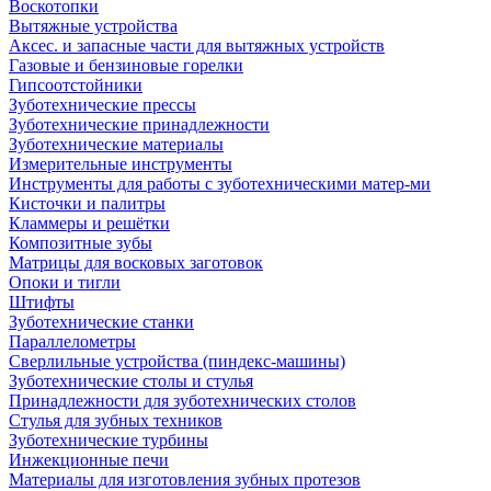
Воскотопки
Вытяжные устройства
Аксес. и запасные части для вытяжных устройств
Газовые и бензиновые горелки
Гипсоотстойники
Зуботехнические прессы
Зуботехнические принадлежности
Зуботехнические материалы
Измерительные инструменты
Инструменты для работы с зуботехническими матер-ми
Кисточки и палитры
Кламмеры и решётки
Композитные зубы
Матрицы для восковых заготовок
Опоки и тигли
Штифты
Зуботехнические станки
Параллелометры
Сверлильные устройства (пиндекс-машины)
Зуботехнические столы и стулья
Принадлежности для зуботехнических столов
Стулья для зубных техников
Зуботехнические турбины
Инжекционные печи
Материалы для изготовления зубных протезов