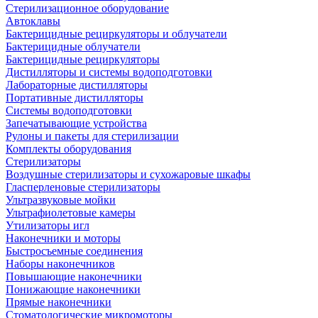
Стерилизационное оборудование
Автоклавы
Бактерицидные рециркуляторы и облучатели
Бактерицидные облучатели
Бактерицидные рециркуляторы
Дистилляторы и системы водоподготовки
Лабораторные дистилляторы
Портативные дистилляторы
Системы водоподготовки
Запечатывающие устройства
Рулоны и пакеты для стерилизации
Комплекты оборудования
Стерилизаторы
Воздушные стерилизаторы и сухожаровые шкафы
Гласперленовые стерилизаторы
Ультразвуковые мойки
Ультрафиолетовые камеры
Утилизаторы игл
Наконечники и моторы
Быстросъемные соединения
Наборы наконечников
Повышающие наконечники
Понижающие наконечники
Прямые наконечники
Стоматологические микромоторы