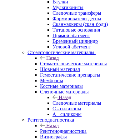
Втулки
Мультиюниты
Слепочные трансферы
Формирователи десны
Сканмаркеры (скан-боди)
Титановые основания
Прямой абатмент
Временный цилиндр
Угловой абатмент
Стоматологические материалы
Назад
Стоматологические материалы
Шовный материал
Гемостатические препараты
Мембраны
Костные материалы
Слепочные материалы
Назад
Слепочные материалы
C - силиконы
А - силиконы
Рентгенодиагностика
Назад
Рентгенодиагностика
Визиографы