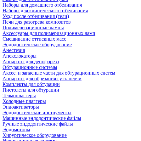
Наборы для домашнего отбеливания
Наборы для клинического отбеливания
Уход после отбеливания (гели)
Печи для разогрева композитов
Полимеризационные лампы
Аксессуары для полимеризационных ламп
Смешивание оттискных масс
Эндодонтическое оборудование
Анестезия
Апекслокаторы
Аппараты для депофореза
Обтурационные системы
Аксес. и запасные части для обтурационных систем
Аппараты для обрезания гуттаперчи
Комплекты для обтурации
Пистолеты для обтурации
Термоплаггеры
Холодные плаггеры
Эндоактиваторы
Эндодонтические инструменты
Машинные эндодонтические файлы
Ручные эндодонтические файлы
Эндомоторы
Хирургическое оборудование
Ирригационные системы