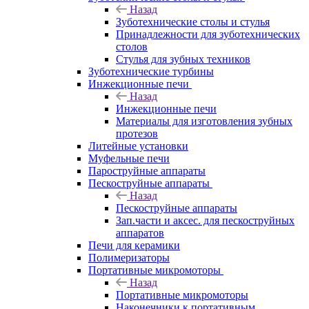
Назад
Зуботехнические столы и стулья
Принадлежности для зуботехнических
столов
Стулья для зубных техников
Зуботехнические турбины
Инжекционные печи
Назад
Инжекционные печи
Материалы для изготовления зубных
протезов
Литейные установки
Муфельные печи
Пароструйные аппараты
Пескоструйные аппараты
Назад
Пескоструйные аппараты
Зап.части и аксес. для пескоструйных
аппаратов
Печи для керамики
Полимеризаторы
Портативные микромоторы
Назад
Портативные микромоторы
Наконечники к портативным