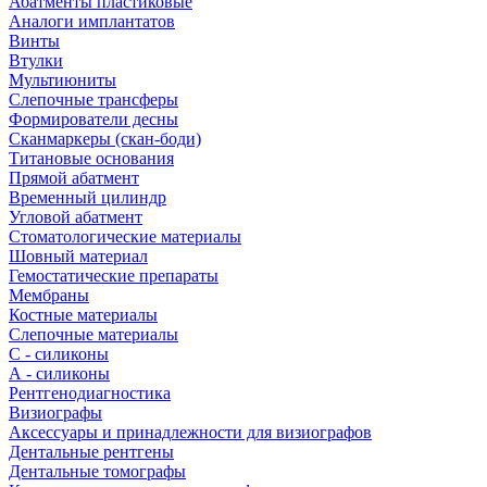
Абатменты пластиковые
Аналоги имплантатов
Винты
Втулки
Мультиюниты
Слепочные трансферы
Формирователи десны
Сканмаркеры (скан-боди)
Титановые основания
Прямой абатмент
Временный цилиндр
Угловой абатмент
Стоматологические материалы
Шовный материал
Гемостатические препараты
Мембраны
Костные материалы
Слепочные материалы
C - силиконы
А - силиконы
Рентгенодиагностика
Визиографы
Аксессуары и принадлежности для визиографов
Дентальные рентгены
Дентальные томографы