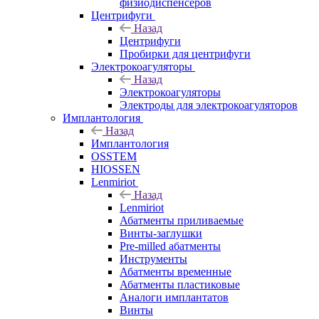
физиодиспенсеров
Центрифуги
Назад
Центрифуги
Пробирки для центрифуги
Электрокоагуляторы
Назад
Электрокоагуляторы
Электроды для электрокоагуляторов
Имплантология
Назад
Имплантология
OSSTEM
HIOSSEN
Lenmiriot
Назад
Lenmiriot
Абатменты приливаемые
Винты-заглушки
Pre-milled абатменты
Инструменты
Абатменты временные
Абатменты пластиковые
Аналоги имплантатов
Винты