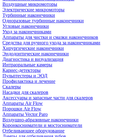
Воздушные микромоторы
Электрические микромоторы
Турбинные наконечники
Одноразовые турбинные наконечники
Угловые наконечники
Уход за наконечниками
Аппараты для чистки и смазки наконечников
Средства для ручного ухода за наконечниками
Хирургические наконечники
Эндодонтические наконечники
Диагностика и визуализация
Интраоральные камеры
Кариес-детекторы
Пульптестеры и ЭОД
Профилактика и лечение
Скалеры
Насадки для скалеров
Аксессуары и запасные части для скалеров
Аппараты Air Flow
Порошки Air Flow
Аппараты Vector Paro
Воздушно-абразивные наконечники
Коронкосниматели и мостосниматели
Отбеливающее оборудование
Лампы для отбеливания зубов