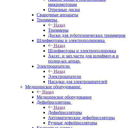
микромоторам
Отрезные диски
Сварочные аппараты
Триммеры
Назад
Триммеры
Диски для зуботехнических триммеров
Шлифмоторы и электрополировка
Назад
Шлифмоторы и электрополировка
Аксес. и зап.части для шлифмот-в и
полир-ых аппар.
Электрошпатели
Назад
Электрошпатели
Насадки для электрошпателей
Медицинское оборудование
Назад
Медицинское оборудование
Дефибрилляторы
Назад
Дефибрилляторы
Автоматические дефибрилляторы
Ручные дефибрилляторы
Кварцевые лампы