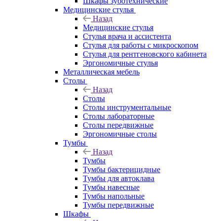
Шкафы зуботехнические
Медицинские стулья
Назад
Медицинские стулья
Стулья врача и ассистента
Стулья для работы с микроскопом
Стулья для рентгеновского кабинета
Эргономичные стулья
Металлическая мебель
Столы
Назад
Столы
Столы инструментальные
Столы лабораторные
Столы передвижные
Эргономичные столы
Тумбы
Назад
Тумбы
Тумбы бактерицидные
Тумбы для автоклава
Тумбы навесные
Тумбы напольные
Тумбы передвижные
Шкафы