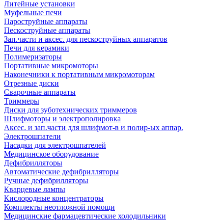
Литейные установки
Муфельные печи
Пароструйные аппараты
Пескоструйные аппараты
Зап.части и аксес. для пескоструйных аппаратов
Печи для керамики
Полимеризаторы
Портативные микромоторы
Наконечники к портативным микромоторам
Отрезные диски
Сварочные аппараты
Триммеры
Диски для зуботехнических триммеров
Шлифмоторы и электрополировка
Аксес. и зап.части для шлифмот-в и полир-ых аппар.
Электрошпатели
Насадки для электрошпателей
Медицинское оборудование
Дефибрилляторы
Автоматические дефибрилляторы
Ручные дефибрилляторы
Кварцевые лампы
Кислородные концентраторы
Комплекты неотложной помощи
Медицинские фармацевтические холодильники