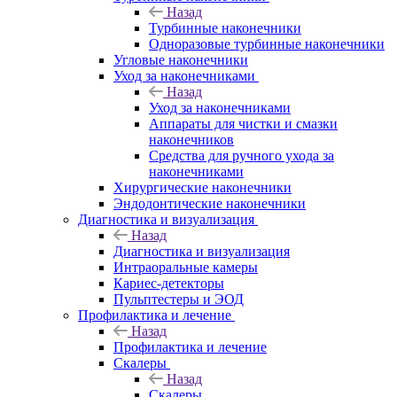
Назад
Турбинные наконечники
Одноразовые турбинные наконечники
Угловые наконечники
Уход за наконечниками
Назад
Уход за наконечниками
Аппараты для чистки и смазки
наконечников
Средства для ручного ухода за
наконечниками
Хирургические наконечники
Эндодонтические наконечники
Диагностика и визуализация
Назад
Диагностика и визуализация
Интраоральные камеры
Кариес-детекторы
Пульптестеры и ЭОД
Профилактика и лечение
Назад
Профилактика и лечение
Скалеры
Назад
Скалеры