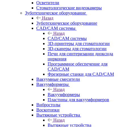
Осветители
Стоматологические видеокамеры
Зуботехническое оборудование
Назад
Зуботехническое оборудование
CAD/CAM системы
Назад
CAD/CAM системы
3D-принтеры для стоматологии
3D-сканеры для стоматологии
Печи для синтеризации диоксида
циркония
Программное обеспечение для
CAD/CAM
Фрезерные станки для CAD/CAM
Вакуумные смесители
Вакуумформеры
Назад
Вакуумформеры
Пластины для вакуумформеров
Вибростолы
Воскотопки
Вытяжные устройства
Назад
Вытяжные устройства