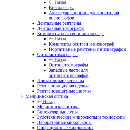
Назад
Визиографы
Аксессуары и принадлежности для
визиографов
Дентальные рентгены
Дентальные томографы
Комплекты рентген и визиограф
Назад
Комплекты рентген и визиограф
Портативные рентгены с визиографом
Ортопантомографы
Назад
Ортопантомографы
Запасные части для
ортопантомографов
Портативные рентгены
Рентгенозащитная одежда
Рентгенозащитные ширмы
Медицинская оптика
Назад
Медицинская оптика
Бинокулярные лупы
Зуботехнические микроскопы и техноскопы
Лабораторные микроскопы
Операционные микроскопы