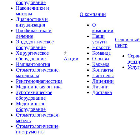
оборудование
Наконечники и
моторы
О компании
Диагностика и
визуализация
О
Профилактика и
компании
лечение
Наши
Сервисный
Эндодонтическое
услуги
центр
оборудование
Новости
Хирургическое
Команда
Серв
оборудование
Акции
Отзывы
центр
Имплантология
Карьера
Услуг
Стоматологические
Контакты
материалы
Партнеры
Рентгенодиагностика
Лицензии
Медицинская оптика
Лизинг
Зуботехническое
Доставка
оборудование
Медицинское
оборудование
Стоматологическая
мебель
Стоматологические
инструменты