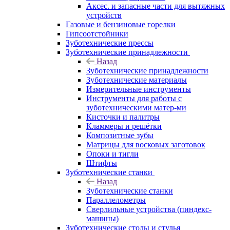
Аксес. и запасные части для вытяжных
устройств
Газовые и бензиновые горелки
Гипсоотстойники
Зуботехнические прессы
Зуботехнические принадлежности
Назад
Зуботехнические принадлежности
Зуботехнические материалы
Измерительные инструменты
Инструменты для работы с
зуботехническими матер-ми
Кисточки и палитры
Кламмеры и решётки
Композитные зубы
Матрицы для восковых заготовок
Опоки и тигли
Штифты
Зуботехнические станки
Назад
Зуботехнические станки
Параллелометры
Сверлильные устройства (пиндекс-
машины)
Зуботехнические столы и стулья