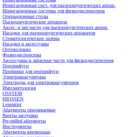
Ирригационные сист. для пьезохирургических аппар.
Ирригационные системы для физиодиспенсеров
Операционные столы
Пьезохирургические аппараты
Аксес. и зап.части для пьезохирургических аппар.
Насадки для пьезохирургических аппаратов
Стоматологические лазеры
Насадки и аксессуары
Оптоволокно
Физиодиспенсеры
Аксессуары и запасные части для физиодиспенсеров
Центрифуги
Пробирки для центрифуги
Электрокоагуляторы
Электроды для электрокоагуляторов
Имплантология
OSSTEM
HIOSSEN
Lenmiriot
Абатменты приливаемые
Винты-заглушки
Pre-milled абатменты
Инструменты
Абатменты временные