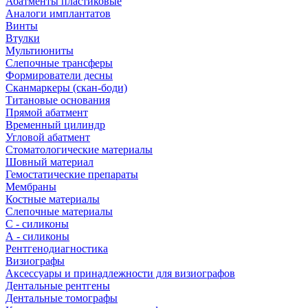
Абатменты пластиковые
Аналоги имплантатов
Винты
Втулки
Мультиюниты
Слепочные трансферы
Формирователи десны
Сканмаркеры (скан-боди)
Титановые основания
Прямой абатмент
Временный цилиндр
Угловой абатмент
Стоматологические материалы
Шовный материал
Гемостатические препараты
Мембраны
Костные материалы
Слепочные материалы
C - силиконы
А - силиконы
Рентгенодиагностика
Визиографы
Аксессуары и принадлежности для визиографов
Дентальные рентгены
Дентальные томографы