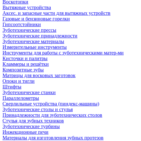
Воскотопки
Вытяжные устройства
Аксес. и запасные части для вытяжных устройств
Газовые и бензиновые горелки
Гипсоотстойники
Зуботехнические прессы
Зуботехнические принадлежности
Зуботехнические материалы
Измерительные инструменты
Инструменты для работы с зуботехническими матер-ми
Кисточки и палитры
Кламмеры и решётки
Композитные зубы
Матрицы для восковых заготовок
Опоки и тигли
Штифты
Зуботехнические станки
Параллелометры
Сверлильные устройства (пиндекс-машины)
Зуботехнические столы и стулья
Принадлежности для зуботехнических столов
Стулья для зубных техников
Зуботехнические турбины
Инжекционные печи
Материалы для изготовления зубных протезов