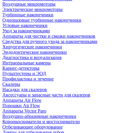
Воздушные микромоторы
Электрические микромоторы
Турбинные наконечники
Одноразовые турбинные наконечники
Угловые наконечники
Уход за наконечниками
Аппараты для чистки и смазки наконечников
Средства для ручного ухода за наконечниками
Хирургические наконечники
Эндодонтические наконечники
Диагностика и визуализация
Интраоральные камеры
Кариес-детекторы
Пульптестеры и ЭОД
Профилактика и лечение
Скалеры
Насадки для скалеров
Аксессуары и запасные части для скалеров
Аппараты Air Flow
Порошки Air Flow
Аппараты Vector Paro
Воздушно-абразивные наконечники
Коронкосниматели и мостосниматели
Отбеливающее оборудование
Лампы для отбеливания зубов