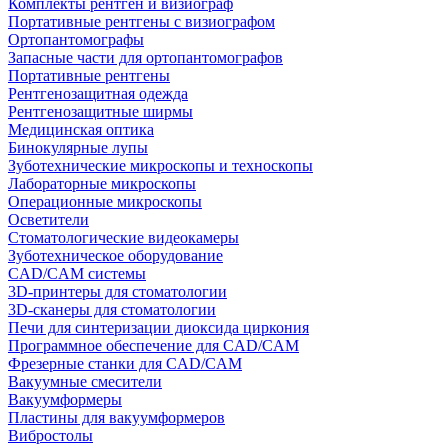
Комплекты рентген и визиограф
Портативные рентгены с визиографом
Ортопантомографы
Запасные части для ортопантомографов
Портативные рентгены
Рентгенозащитная одежда
Рентгенозащитные ширмы
Медицинская оптика
Бинокулярные лупы
Зуботехнические микроскопы и техноскопы
Лабораторные микроскопы
Операционные микроскопы
Осветители
Стоматологические видеокамеры
Зуботехническое оборудование
CAD/CAM системы
3D-принтеры для стоматологии
3D-сканеры для стоматологии
Печи для синтеризации диоксида циркония
Программное обеспечение для CAD/CAM
Фрезерные станки для CAD/CAM
Вакуумные смесители
Вакуумформеры
Пластины для вакуумформеров
Вибростолы