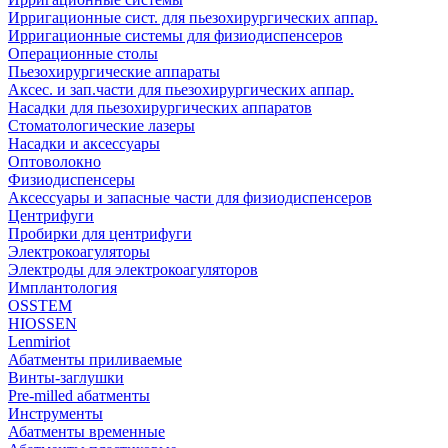
Ирригационные сист. для пьезохирургических аппар.
Ирригационные системы для физиодиспенсеров
Операционные столы
Пьезохирургические аппараты
Аксес. и зап.части для пьезохирургических аппар.
Насадки для пьезохирургических аппаратов
Стоматологические лазеры
Насадки и аксессуары
Оптоволокно
Физиодиспенсеры
Аксессуары и запасные части для физиодиспенсеров
Центрифуги
Пробирки для центрифуги
Электрокоагуляторы
Электроды для электрокоагуляторов
Имплантология
OSSTEM
HIOSSEN
Lenmiriot
Абатменты приливаемые
Винты-заглушки
Pre-milled абатменты
Инструменты
Абатменты временные