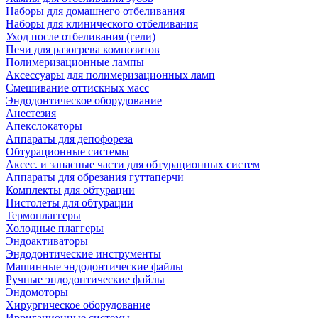
Наборы для домашнего отбеливания
Наборы для клинического отбеливания
Уход после отбеливания (гели)
Печи для разогрева композитов
Полимеризационные лампы
Аксессуары для полимеризационных ламп
Смешивание оттискных масс
Эндодонтическое оборудование
Анестезия
Апекслокаторы
Аппараты для депофореза
Обтурационные системы
Аксес. и запасные части для обтурационных систем
Аппараты для обрезания гуттаперчи
Комплекты для обтурации
Пистолеты для обтурации
Термоплаггеры
Холодные плаггеры
Эндоактиваторы
Эндодонтические инструменты
Машинные эндодонтические файлы
Ручные эндодонтические файлы
Эндомоторы
Хирургическое оборудование
Ирригационные системы