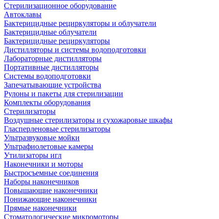
Стерилизационное оборудование
Автоклавы
Бактерицидные рециркуляторы и облучатели
Бактерицидные облучатели
Бактерицидные рециркуляторы
Дистилляторы и системы водоподготовки
Лабораторные дистилляторы
Портативные дистилляторы
Системы водоподготовки
Запечатывающие устройства
Рулоны и пакеты для стерилизации
Комплекты оборудования
Стерилизаторы
Воздушные стерилизаторы и сухожаровые шкафы
Гласперленовые стерилизаторы
Ультразвуковые мойки
Ультрафиолетовые камеры
Утилизаторы игл
Наконечники и моторы
Быстросъемные соединения
Наборы наконечников
Повышающие наконечники
Понижающие наконечники
Прямые наконечники
Стоматологические микромоторы