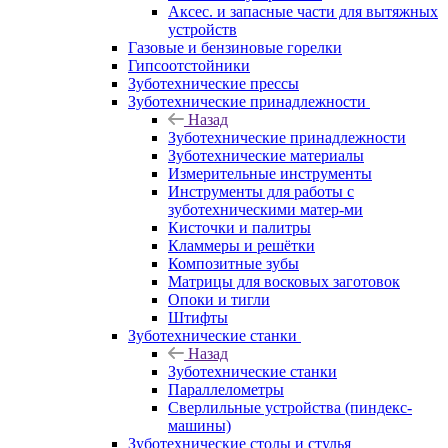
Аксес. и запасные части для вытяжных
устройств
Газовые и бензиновые горелки
Гипсоотстойники
Зуботехнические прессы
Зуботехнические принадлежности
Назад
Зуботехнические принадлежности
Зуботехнические материалы
Измерительные инструменты
Инструменты для работы с
зуботехническими матер-ми
Кисточки и палитры
Кламмеры и решётки
Композитные зубы
Матрицы для восковых заготовок
Опоки и тигли
Штифты
Зуботехнические станки
Назад
Зуботехнические станки
Параллелометры
Сверлильные устройства (пиндекс-
машины)
Зуботехнические столы и стулья