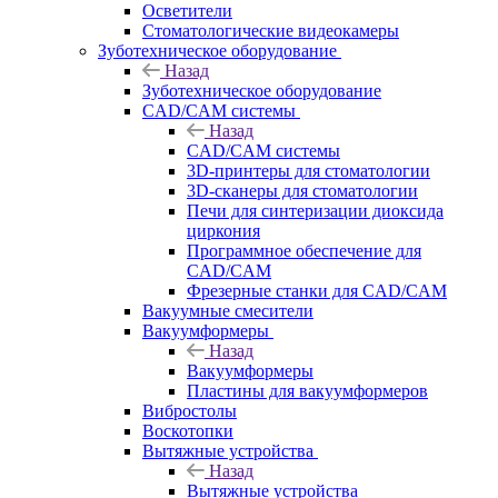
Осветители
Стоматологические видеокамеры
Зуботехническое оборудование
Назад
Зуботехническое оборудование
CAD/CAM системы
Назад
CAD/CAM системы
3D-принтеры для стоматологии
3D-сканеры для стоматологии
Печи для синтеризации диоксида
циркония
Программное обеспечение для
CAD/CAM
Фрезерные станки для CAD/CAM
Вакуумные смесители
Вакуумформеры
Назад
Вакуумформеры
Пластины для вакуумформеров
Вибростолы
Воскотопки
Вытяжные устройства
Назад
Вытяжные устройства