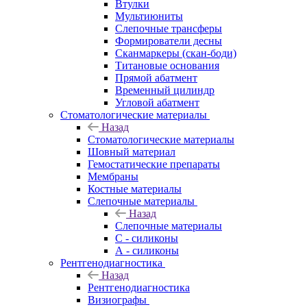
Втулки
Мультиюниты
Слепочные трансферы
Формирователи десны
Сканмаркеры (скан-боди)
Титановые основания
Прямой абатмент
Временный цилиндр
Угловой абатмент
Стоматологические материалы
Назад
Стоматологические материалы
Шовный материал
Гемостатические препараты
Мембраны
Костные материалы
Слепочные материалы
Назад
Слепочные материалы
C - силиконы
А - силиконы
Рентгенодиагностика
Назад
Рентгенодиагностика
Визиографы