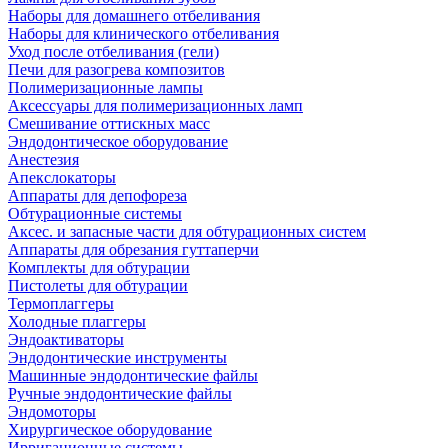
Наборы для домашнего отбеливания
Наборы для клинического отбеливания
Уход после отбеливания (гели)
Печи для разогрева композитов
Полимеризационные лампы
Аксессуары для полимеризационных ламп
Смешивание оттискных масс
Эндодонтическое оборудование
Анестезия
Апекслокаторы
Аппараты для депофореза
Обтурационные системы
Аксес. и запасные части для обтурационных систем
Аппараты для обрезания гуттаперчи
Комплекты для обтурации
Пистолеты для обтурации
Термоплаггеры
Холодные плаггеры
Эндоактиваторы
Эндодонтические инструменты
Машинные эндодонтические файлы
Ручные эндодонтические файлы
Эндомоторы
Хирургическое оборудование
Ирригационные системы