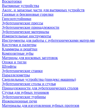
Воскотопки
Вытяжные устройства
Аксес. и запасные части для вытяжных устройств
Газовые и бензиновые горелки
Гипсоотстойники
Зуботехнические прессы
Зуботехнические принадлежности
Зуботехнические материалы
Измерительные инструменты
Инструменты для работы с зуботехническими матер-ми
Кисточки и палитры
Кламмеры и решётки
Композитные зубы
Матрицы для восковых заготовок
Опоки и тигли
Штифты
Зуботехнические станки
Параллелометры
Сверлильные устройства (пиндекс-машины)
Зуботехнические столы и стулья
Принадлежности для зуботехнических столов
Стулья для зубных техников
Зуботехнические турбины
Инжекционные печи
Материалы для изготовления зубных протезов