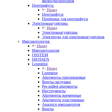
физиодиспенсеров
Центрифуги
Назад
Центрифуги
Пробирки для центрифуги
Электрокоагуляторы
Назад
Электрокоагуляторы
Электроды для электрокоагуляторов
Имплантология
Назад
Имплантология
OSSTEM
HIOSSEN
Lenmiriot
Назад
Lenmiriot
Абатменты приливаемые
Винты-заглушки
Pre-milled абатменты
Инструменты
Абатменты временные
Абатменты пластиковые
Аналоги имплантатов
Винты