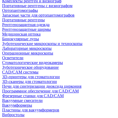
Комплекты рентген и визиограф
Портативные рентгены с визиографом
Ортопантомографы
Запасные части для ортопантомографов
Портативные рентгены
Рентгенозащитная одежда
Рентгенозащитные ширмы
Медицинская оптика
Бинокулярные лупы
Зуботехнические микроскопы и техноскопы
Лабораторные микроскопы
Операционные микроскопы
Осветители
Стоматологические видеокамеры
Зуботехническое оборудование
CAD/CAM системы
3D-принтеры для стоматологии
3D-сканеры для стоматологии
Печи для синтеризации диоксида циркония
Программное обеспечение для CAD/CAM
Фрезерные станки для CAD/CAM
Вакуумные смесители
Вакуумформеры
Пластины для вакуумформеров
Вибростолы