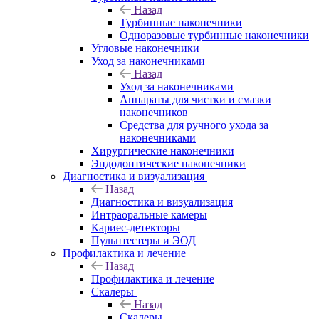
Назад
Турбинные наконечники
Одноразовые турбинные наконечники
Угловые наконечники
Уход за наконечниками
Назад
Уход за наконечниками
Аппараты для чистки и смазки
наконечников
Средства для ручного ухода за
наконечниками
Хирургические наконечники
Эндодонтические наконечники
Диагностика и визуализация
Назад
Диагностика и визуализация
Интраоральные камеры
Кариес-детекторы
Пульптестеры и ЭОД
Профилактика и лечение
Назад
Профилактика и лечение
Скалеры
Назад
Скалеры