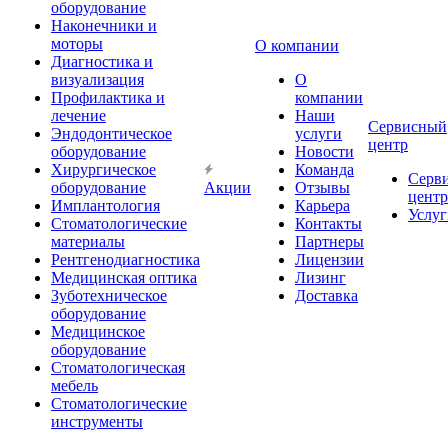
оборудование
Наконечники и
моторы
О компании
Диагностика и
визуализация
О
Профилактика и
компании
лечение
Наши
Сервисный
Эндодонтическое
услуги
центр
оборудование
Новости
Хирургическое
Команда
Серв
оборудование
Акции
Отзывы
центр
Имплантология
Карьера
Услуг
Стоматологические
Контакты
материалы
Партнеры
Рентгенодиагностика
Лицензии
Медицинская оптика
Лизинг
Зуботехническое
Доставка
оборудование
Медицинское
оборудование
Стоматологическая
мебель
Стоматологические
инструменты