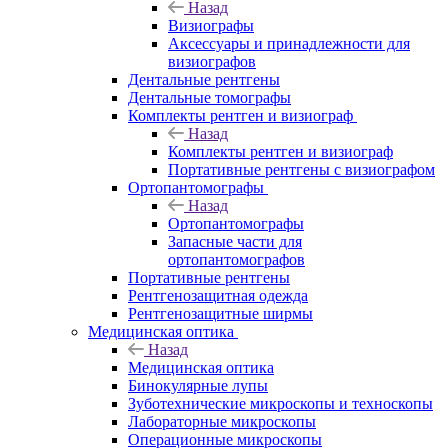
Назад
Визиографы
Аксессуары и принадлежности для
визиографов
Дентальные рентгены
Дентальные томографы
Комплекты рентген и визиограф
Назад
Комплекты рентген и визиограф
Портативные рентгены с визиографом
Ортопантомографы
Назад
Ортопантомографы
Запасные части для
ортопантомографов
Портативные рентгены
Рентгенозащитная одежда
Рентгенозащитные ширмы
Медицинская оптика
Назад
Медицинская оптика
Бинокулярные лупы
Зуботехнические микроскопы и техноскопы
Лабораторные микроскопы
Операционные микроскопы