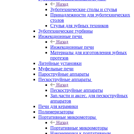
Назад
Зуботехнические столы и стулья
Принадлежности для зуботехнических
столов
Стулья для зубных техников
Зуботехнические турбины
Инжекционные печи
Назад
Инжекционные печи
Материалы для изготовления зубных
протезов
Литейные установки
Муфельные печи
Пароструйные аппараты
Пескоструйные аппараты
Назад
Пескоструйные аппараты
Зап.части и аксес. для пескоструйных
аппаратов
Печи для керамики
Полимеризаторы
Портативные микромоторы
Назад
Портативные микромоторы
Наконечники к портативным