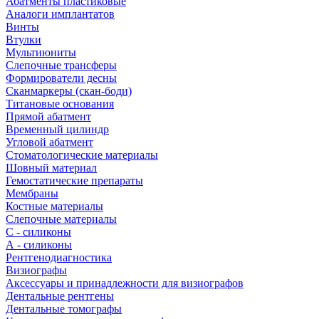
Абатменты пластиковые
Аналоги имплантатов
Винты
Втулки
Мультиюниты
Слепочные трансферы
Формирователи десны
Сканмаркеры (скан-боди)
Титановые основания
Прямой абатмент
Временный цилиндр
Угловой абатмент
Стоматологические материалы
Шовный материал
Гемостатические препараты
Мембраны
Костные материалы
Слепочные материалы
C - силиконы
А - силиконы
Рентгенодиагностика
Визиографы
Аксессуары и принадлежности для визиографов
Дентальные рентгены
Дентальные томографы