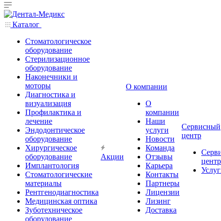
Каталог
Стоматологическое
оборудование
Стерилизационное
оборудование
Наконечники и
моторы
О компании
Диагностика и
визуализация
О
Профилактика и
компании
лечение
Наши
Сервисный
Эндодонтическое
услуги
центр
оборудование
Новости
Хирургическое
Команда
Серв
оборудование
Акции
Отзывы
центр
Имплантология
Карьера
Услуг
Стоматологические
Контакты
материалы
Партнеры
Рентгенодиагностика
Лицензии
Медицинская оптика
Лизинг
Зуботехническое
Доставка
оборудование