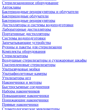
Стерилизационное оборудование
Автоклавы
Бактерицидные рециркуляторы и облучатели
Бактерицидные облучатели
Бактерицидные рециркуляторы
Дистилляторы и системы водоподготовки
Лабораторные дистилляторы
Портативные дистилляторы
Системы водоподготовки
Запечатывающие устройства
Рулоны и пакеты для стерилизации
Комплекты оборудования
Стерилизаторы
Воздушные стерилизаторы и сухожаровые шкафы
Гласперленовые стерилизаторы
Ультразвуковые мойки
Ультрафиолетовые камеры
Утилизаторы игл
Наконечники и моторы
Быстросъемные соединения
Наборы наконечников
Повышающие наконечники
Понижающие наконечники
Прямые наконечники
Стоматологические микромоторы