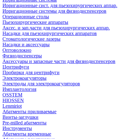
Ирригационные сист. для пьезохирургических аппар.
Ирригационные системы для физиодиспенсеров
Операционные столы
Пьезохирургические аппараты
Аксес. и зап.части для пьезохирургических аппар.
Насадки для пьезохирургических аппаратов
Стоматологические лазеры
Насадки и аксессуары
Оптоволокно
Физиодиспенсеры
Аксессуары и запасные части для физиодиспенсеров
Центрифуги
Пробирки для центрифуги
Электрокоагуляторы
Электроды для электрокоагуляторов
Имплантология
OSSTEM
HIOSSEN
Lenmiriot
Абатменты приливаемые
Винты-заглушки
Pre-milled абатменты
Инструменты
Абатменты временные