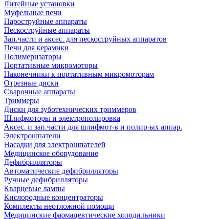
Литейные установки
Муфельные печи
Пароструйные аппараты
Пескоструйные аппараты
Зап.части и аксес. для пескоструйных аппаратов
Печи для керамики
Полимеризаторы
Портативные микромоторы
Наконечники к портативным микромоторам
Отрезные диски
Сварочные аппараты
Триммеры
Диски для зуботехнических триммеров
Шлифмоторы и электрополировка
Аксес. и зап.части для шлифмот-в и полир-ых аппар.
Электрошпатели
Насадки для электрошпателей
Медицинское оборудование
Дефибрилляторы
Автоматические дефибрилляторы
Ручные дефибрилляторы
Кварцевые лампы
Кислородные концентраторы
Комплекты неотложной помощи
Медицинские фармацевтические холодильники