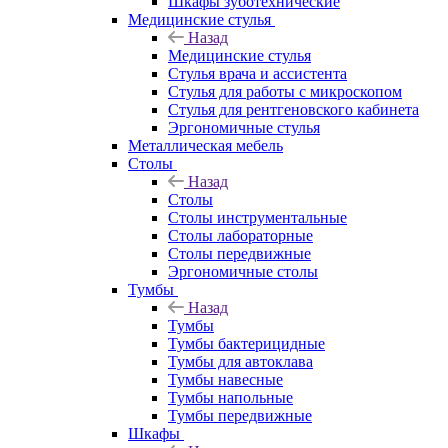
Шкафы зуботехнические
Медицинские стулья
Назад
Медицинские стулья
Стулья врача и ассистента
Стулья для работы с микроскопом
Стулья для рентгеновского кабинета
Эргономичные стулья
Металлическая мебель
Столы
Назад
Столы
Столы инструментальные
Столы лабораторные
Столы передвижные
Эргономичные столы
Тумбы
Назад
Тумбы
Тумбы бактерицидные
Тумбы для автоклава
Тумбы навесные
Тумбы напольные
Тумбы передвижные
Шкафы