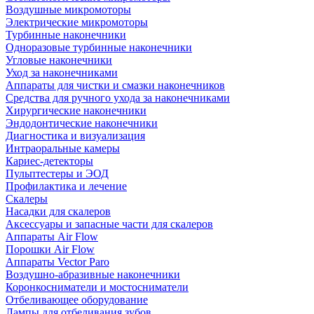
Воздушные микромоторы
Электрические микромоторы
Турбинные наконечники
Одноразовые турбинные наконечники
Угловые наконечники
Уход за наконечниками
Аппараты для чистки и смазки наконечников
Средства для ручного ухода за наконечниками
Хирургические наконечники
Эндодонтические наконечники
Диагностика и визуализация
Интраоральные камеры
Кариес-детекторы
Пульптестеры и ЭОД
Профилактика и лечение
Скалеры
Насадки для скалеров
Аксессуары и запасные части для скалеров
Аппараты Air Flow
Порошки Air Flow
Аппараты Vector Paro
Воздушно-абразивные наконечники
Коронкосниматели и мостосниматели
Отбеливающее оборудование
Лампы для отбеливания зубов