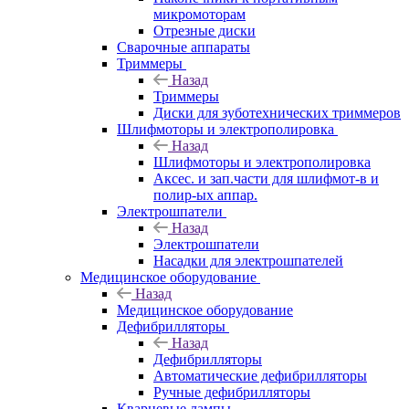
микромоторам
Отрезные диски
Сварочные аппараты
Триммеры
Назад
Триммеры
Диски для зуботехнических триммеров
Шлифмоторы и электрополировка
Назад
Шлифмоторы и электрополировка
Аксес. и зап.части для шлифмот-в и
полир-ых аппар.
Электрошпатели
Назад
Электрошпатели
Насадки для электрошпателей
Медицинское оборудование
Назад
Медицинское оборудование
Дефибрилляторы
Назад
Дефибрилляторы
Автоматические дефибрилляторы
Ручные дефибрилляторы
Кварцевые лампы