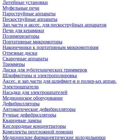
Литейные установки
Муфельные печи
Пароструйные аппараты
Пескоструйные аппараты
Зап.части и аксес. для пескоструйных аппаратов
Печи для керамики
Полимеризаторы
Портативные микромоторы
Наконечники к портативным микромоторам
Отрезные диски
Сварочные аппараты
Триммеры
Диски для зуботехнических триммеров
Шлифмоторы и электрополировка
Аксес. и зап.части для шлифмот-в и полир-ых аппар.
Электрошпатели
Насадки для электрошпателей
Медицинское оборудование
Дефибрилляторы
Автоматические дефибрилляторы
Ручные дефибрилляторы
Кварцевые лампы
Кислородные концентраторы
Комплекты неотложной помощи
Медицинские фармацевтические холодильники