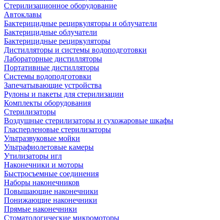
Стерилизационное оборудование
Автоклавы
Бактерицидные рециркуляторы и облучатели
Бактерицидные облучатели
Бактерицидные рециркуляторы
Дистилляторы и системы водоподготовки
Лабораторные дистилляторы
Портативные дистилляторы
Системы водоподготовки
Запечатывающие устройства
Рулоны и пакеты для стерилизации
Комплекты оборудования
Стерилизаторы
Воздушные стерилизаторы и сухожаровые шкафы
Гласперленовые стерилизаторы
Ультразвуковые мойки
Ультрафиолетовые камеры
Утилизаторы игл
Наконечники и моторы
Быстросъемные соединения
Наборы наконечников
Повышающие наконечники
Понижающие наконечники
Прямые наконечники
Стоматологические микромоторы