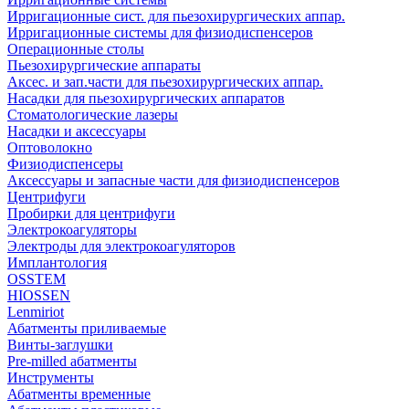
Ирригационные сист. для пьезохирургических аппар.
Ирригационные системы для физиодиспенсеров
Операционные столы
Пьезохирургические аппараты
Аксес. и зап.части для пьезохирургических аппар.
Насадки для пьезохирургических аппаратов
Стоматологические лазеры
Насадки и аксессуары
Оптоволокно
Физиодиспенсеры
Аксессуары и запасные части для физиодиспенсеров
Центрифуги
Пробирки для центрифуги
Электрокоагуляторы
Электроды для электрокоагуляторов
Имплантология
OSSTEM
HIOSSEN
Lenmiriot
Абатменты приливаемые
Винты-заглушки
Pre-milled абатменты
Инструменты
Абатменты временные