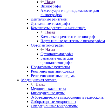
Назад
Визиографы
Аксессуары и принадлежности для
визиографов
Дентальные рентгены
Дентальные томографы
Комплекты рентген и визиограф
Назад
Комплекты рентген и визиограф
Портативные рентгены с визиографом
Ортопантомографы
Назад
Ортопантомографы
Запасные части для
ортопантомографов
Портативные рентгены
Рентгенозащитная одежда
Рентгенозащитные ширмы
Медицинская оптика
Назад
Медицинская оптика
Бинокулярные лупы
Зуботехнические микроскопы и техноскопы
Лабораторные микроскопы
Операционные микроскопы