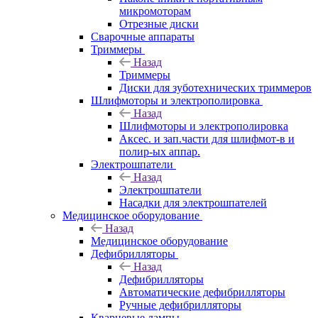
микромоторам
Отрезные диски
Сварочные аппараты
Триммеры
Назад
Триммеры
Диски для зуботехнических триммеров
Шлифмоторы и электрополировка
Назад
Шлифмоторы и электрополировка
Аксес. и зап.части для шлифмот-в и
полир-ых аппар.
Электрошпатели
Назад
Электрошпатели
Насадки для электрошпателей
Медицинское оборудование
Назад
Медицинское оборудование
Дефибрилляторы
Назад
Дефибрилляторы
Автоматические дефибрилляторы
Ручные дефибрилляторы
Кварцевые лампы