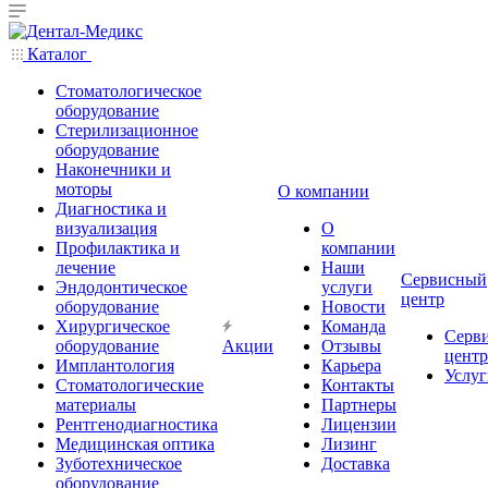
Каталог
Стоматологическое
оборудование
Стерилизационное
оборудование
Наконечники и
моторы
О компании
Диагностика и
визуализация
О
Профилактика и
компании
лечение
Наши
Сервисный
Эндодонтическое
услуги
центр
оборудование
Новости
Хирургическое
Команда
Серв
оборудование
Акции
Отзывы
центр
Имплантология
Карьера
Услуг
Стоматологические
Контакты
материалы
Партнеры
Рентгенодиагностика
Лицензии
Медицинская оптика
Лизинг
Зуботехническое
Доставка
оборудование