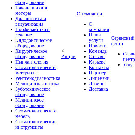
оборудование
Наконечники и
моторы
О компании
Диагностика и
визуализация
О
Профилактика и
компании
лечение
Наши
Сервисный
Эндодонтическое
услуги
центр
оборудование
Новости
Хирургическое
Команда
Серв
оборудование
Акции
Отзывы
центр
Имплантология
Карьера
Услуг
Стоматологические
Контакты
материалы
Партнеры
Рентгенодиагностика
Лицензии
Медицинская оптика
Лизинг
Зуботехническое
Доставка
оборудование
Медицинское
оборудование
Стоматологическая
мебель
Стоматологические
инструменты