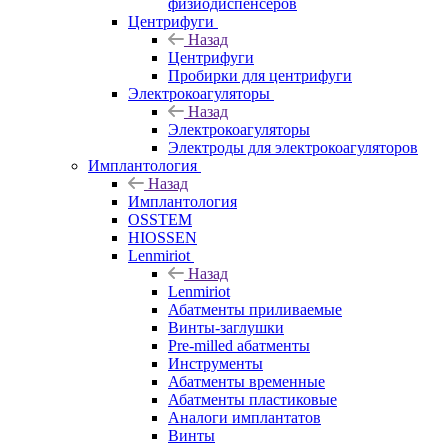
физиодиспенсеров
Центрифуги
Назад
Центрифуги
Пробирки для центрифуги
Электрокоагуляторы
Назад
Электрокоагуляторы
Электроды для электрокоагуляторов
Имплантология
Назад
Имплантология
OSSTEM
HIOSSEN
Lenmiriot
Назад
Lenmiriot
Абатменты приливаемые
Винты-заглушки
Pre-milled абатменты
Инструменты
Абатменты временные
Абатменты пластиковые
Аналоги имплантатов
Винты