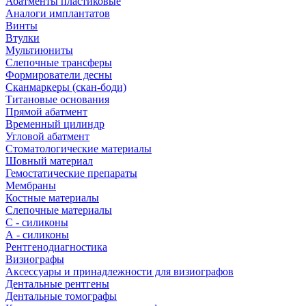
Абатменты пластиковые
Аналоги имплантатов
Винты
Втулки
Мультиюниты
Слепочные трансферы
Формирователи десны
Сканмаркеры (скан-боди)
Титановые основания
Прямой абатмент
Временный цилиндр
Угловой абатмент
Стоматологические материалы
Шовный материал
Гемостатические препараты
Мембраны
Костные материалы
Слепочные материалы
C - силиконы
А - силиконы
Рентгенодиагностика
Визиографы
Аксессуары и принадлежности для визиографов
Дентальные рентгены
Дентальные томографы