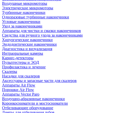
Воздушные микромоторы
Электрические микромоторы
Турбинные наконечники
Одноразовые турбинные наконечники
Угловые наконечники
Уход за наконечниками
Аппараты для чистки и смазки наконечников
Средства для ручного ухода за наконечниками
Хирургические наконечники
Эндодонтические наконечники
Диагностика и визуализация
Интраоральные камеры
Кариес-детекторы
Пульптестеры и ЭОД
Профилактика и лечение
Скалеры
Насадки для скалеров
Аксессуары и запасные части для скалеров
Аппараты Air Flow
Порошки Air Flow
Аппараты Vector Paro
Воздушно-абразивные наконечники
Коронкосниматели и мостосниматели
Отбеливающее оборудование
Лампы для отбеливания зубов