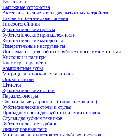
Воскотопки
Вытяжные устройства
Аксес. и запасные части для вытяжных устройств
Газовые и бензиновые горелки
Гипсоотстойники
Зуботехнические прессы
Зуботехнические принадлежности
Зуботехнические материалы
Измерительные инструменты
Инструменты для работы с зуботехническими матер-ми
Кисточки и палитры
Кламмеры и решётки
Композитные зубы
Матрицы для восковых заготовок
Опоки и тигли
Штифты
Зуботехнические станки
Параллелометры
Сверлильные устройства (пиндекс-машины)
Зуботехнические столы и стулья
Принадлежности для зуботехнических столов
Стулья для зубных техников
Зуботехнические турбины
Инжекционные печи
Материалы для изготовления зубных протезов