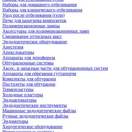
Наборы для домашнего отбеливания
Наборы для клинического отбеливания
Уход после отбеливания (гели)
Печи для разогрева композитов
Полимеризационные лампы
Аксессуары для полимеризационных ламп
Смешивание оттискных масс
Эндодонтическое оборудование
Анестезия
Апекслокаторы
Аппараты для депофореза
Обтурационные системы
Аксес. и запасные части для обтурационных систем
Аппараты для обрезания гуттаперчи
Комплекты для обтурации
Пистолеты для обтурации
Термоплаггеры
Холодные плаггеры
Эндоактиваторы
Эндодонтические инструменты
Машинные эндодонтические файлы
Ручные эндодонтические файлы
Эндомоторы
Хирургическое оборудование
Ирригационные системы