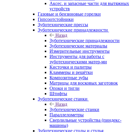
Аксес. и запасные части для вытяжных
устройств
Газовые и бензиновые горелки
Гипсоотстойники
Зуботехнические прессы
Зуботехнические принадлежности
Назад
Зуботехнические принадлежности
Зуботехнические материалы
Измерительные инструменты
Инструменты для работы с
зуботехническими матер-ми
Кисточки и палитры
Кламмеры и решётки
Композитные зубы
Матрицы для восковых заготовок
Опоки и тигли
Штифты
Зуботехнические станки
Назад
Зуботехнические станки
Параллелометры
Сверлильные устройства (пиндекс-
машины)
Зуботехнические столы и стулья