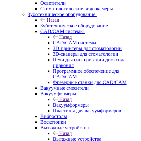
Осветители
Стоматологические видеокамеры
Зуботехническое оборудование
Назад
Зуботехническое оборудование
CAD/CAM системы
Назад
CAD/CAM системы
3D-принтеры для стоматологии
3D-сканеры для стоматологии
Печи для синтеризации диоксида
циркония
Программное обеспечение для
CAD/CAM
Фрезерные станки для CAD/CAM
Вакуумные смесители
Вакуумформеры
Назад
Вакуумформеры
Пластины для вакуумформеров
Вибростолы
Воскотопки
Вытяжные устройства
Назад
Вытяжные устройства