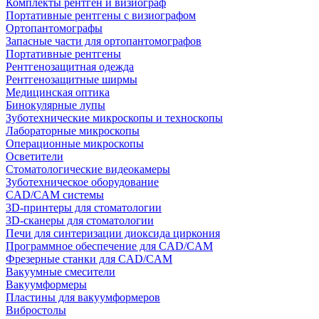
Комплекты рентген и визиограф
Портативные рентгены с визиографом
Ортопантомографы
Запасные части для ортопантомографов
Портативные рентгены
Рентгенозащитная одежда
Рентгенозащитные ширмы
Медицинская оптика
Бинокулярные лупы
Зуботехнические микроскопы и техноскопы
Лабораторные микроскопы
Операционные микроскопы
Осветители
Стоматологические видеокамеры
Зуботехническое оборудование
CAD/CAM системы
3D-принтеры для стоматологии
3D-сканеры для стоматологии
Печи для синтеризации диоксида циркония
Программное обеспечение для CAD/CAM
Фрезерные станки для CAD/CAM
Вакуумные смесители
Вакуумформеры
Пластины для вакуумформеров
Вибростолы