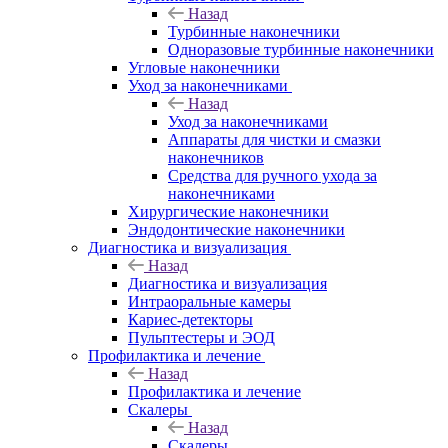
Назад
Турбинные наконечники
Одноразовые турбинные наконечники
Угловые наконечники
Уход за наконечниками
Назад
Уход за наконечниками
Аппараты для чистки и смазки
наконечников
Средства для ручного ухода за
наконечниками
Хирургические наконечники
Эндодонтические наконечники
Диагностика и визуализация
Назад
Диагностика и визуализация
Интраоральные камеры
Кариес-детекторы
Пульптестеры и ЭОД
Профилактика и лечение
Назад
Профилактика и лечение
Скалеры
Назад
Скалеры