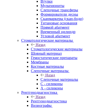
Втулки
Мультиюниты
Слепочные трансферы
Формирователи десны
Сканмаркеры (скан-боди)
Титановые основания
Прямой абатмент
Временный цилиндр
Угловой абатмент
Стоматологические материалы
Назад
Стоматологические материалы
Шовный материал
Гемостатические препараты
Мембраны
Костные материалы
Слепочные материалы
Назад
Слепочные материалы
C - силиконы
А - силиконы
Рентгенодиагностика
Назад
Рентгенодиагностика
Визиографы