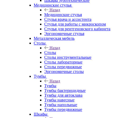
Шкафы зуботехнические
Медицинские стулья
Назад
Медицинские стулья
Стулья врача и ассистента
Стулья для работы с микроскопом
Стулья для рентгеновского кабинета
Эргономичные стулья
Металлическая мебель
Столы
Назад
Столы
Столы инструментальные
Столы лабораторные
Столы передвижные
Эргономичные столы
Тумбы
Назад
Тумбы
Тумбы бактерицидные
Тумбы для автоклава
Тумбы навесные
Тумбы напольные
Тумбы передвижные
Шкафы