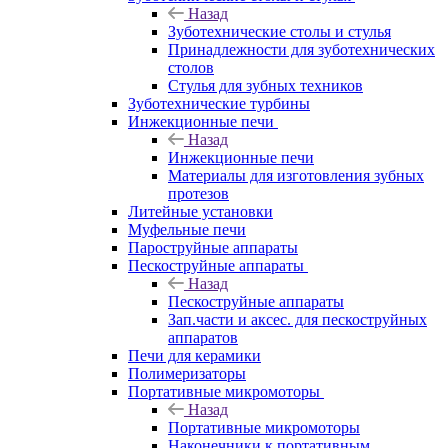
Назад
Зуботехнические столы и стулья
Принадлежности для зуботехнических
столов
Стулья для зубных техников
Зуботехнические турбины
Инжекционные печи
Назад
Инжекционные печи
Материалы для изготовления зубных
протезов
Литейные установки
Муфельные печи
Пароструйные аппараты
Пескоструйные аппараты
Назад
Пескоструйные аппараты
Зап.части и аксес. для пескоструйных
аппаратов
Печи для керамики
Полимеризаторы
Портативные микромоторы
Назад
Портативные микромоторы
Наконечники к портативным