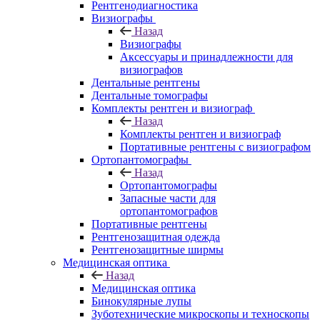
Рентгенодиагностика
Визиографы
Назад
Визиографы
Аксессуары и принадлежности для
визиографов
Дентальные рентгены
Дентальные томографы
Комплекты рентген и визиограф
Назад
Комплекты рентген и визиограф
Портативные рентгены с визиографом
Ортопантомографы
Назад
Ортопантомографы
Запасные части для
ортопантомографов
Портативные рентгены
Рентгенозащитная одежда
Рентгенозащитные ширмы
Медицинская оптика
Назад
Медицинская оптика
Бинокулярные лупы
Зуботехнические микроскопы и техноскопы