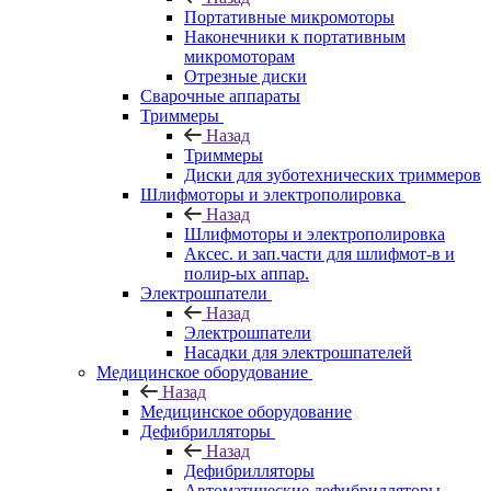
Портативные микромоторы
Наконечники к портативным
микромоторам
Отрезные диски
Сварочные аппараты
Триммеры
Назад
Триммеры
Диски для зуботехнических триммеров
Шлифмоторы и электрополировка
Назад
Шлифмоторы и электрополировка
Аксес. и зап.части для шлифмот-в и
полир-ых аппар.
Электрошпатели
Назад
Электрошпатели
Насадки для электрошпателей
Медицинское оборудование
Назад
Медицинское оборудование
Дефибрилляторы
Назад
Дефибрилляторы
Автоматические дефибрилляторы