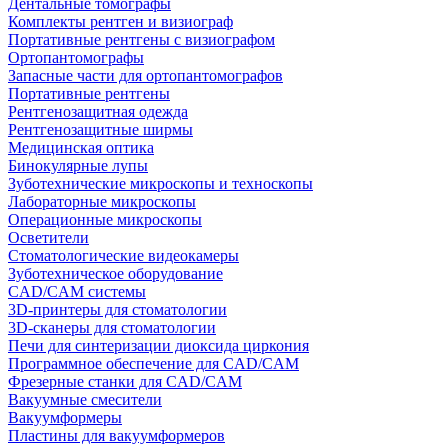
Дентальные томографы
Комплекты рентген и визиограф
Портативные рентгены с визиографом
Ортопантомографы
Запасные части для ортопантомографов
Портативные рентгены
Рентгенозащитная одежда
Рентгенозащитные ширмы
Медицинская оптика
Бинокулярные лупы
Зуботехнические микроскопы и техноскопы
Лабораторные микроскопы
Операционные микроскопы
Осветители
Стоматологические видеокамеры
Зуботехническое оборудование
CAD/CAM системы
3D-принтеры для стоматологии
3D-сканеры для стоматологии
Печи для синтеризации диоксида циркония
Программное обеспечение для CAD/CAM
Фрезерные станки для CAD/CAM
Вакуумные смесители
Вакуумформеры
Пластины для вакуумформеров