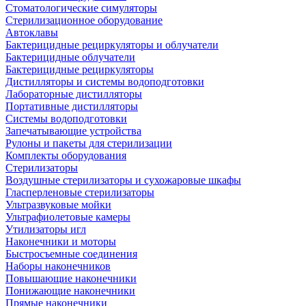
Стоматологические симуляторы
Стерилизационное оборудование
Автоклавы
Бактерицидные рециркуляторы и облучатели
Бактерицидные облучатели
Бактерицидные рециркуляторы
Дистилляторы и системы водоподготовки
Лабораторные дистилляторы
Портативные дистилляторы
Системы водоподготовки
Запечатывающие устройства
Рулоны и пакеты для стерилизации
Комплекты оборудования
Стерилизаторы
Воздушные стерилизаторы и сухожаровые шкафы
Гласперленовые стерилизаторы
Ультразвуковые мойки
Ультрафиолетовые камеры
Утилизаторы игл
Наконечники и моторы
Быстросъемные соединения
Наборы наконечников
Повышающие наконечники
Понижающие наконечники
Прямые наконечники