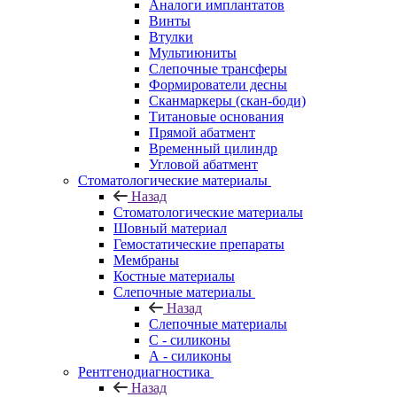
Аналоги имплантатов
Винты
Втулки
Мультиюниты
Слепочные трансферы
Формирователи десны
Сканмаркеры (скан-боди)
Титановые основания
Прямой абатмент
Временный цилиндр
Угловой абатмент
Стоматологические материалы
Назад
Стоматологические материалы
Шовный материал
Гемостатические препараты
Мембраны
Костные материалы
Слепочные материалы
Назад
Слепочные материалы
C - силиконы
А - силиконы
Рентгенодиагностика
Назад