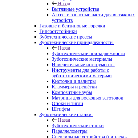
Назад
Вытяжные устройства
Аксес. и запасные части для вытяжных
устройств
Газовые и бензиновые горелки
Гипсоотстойники
Зуботехнические прессы
Зуботехнические принадлежности
Назад
Зуботехнические принадлежности
Зуботехнические материалы
Измерительные инструменты
Инструменты для работы с
зуботехническими матер-ми
Кисточки и палитры
Кламмеры и решётки
Композитные зубы
Матрицы для восковых заготовок
Опоки и тигли
Штифты
Зуботехнические станки
Назад
Зуботехнические станки
Параллелометры
Сверлильные устройства (пиндекс-