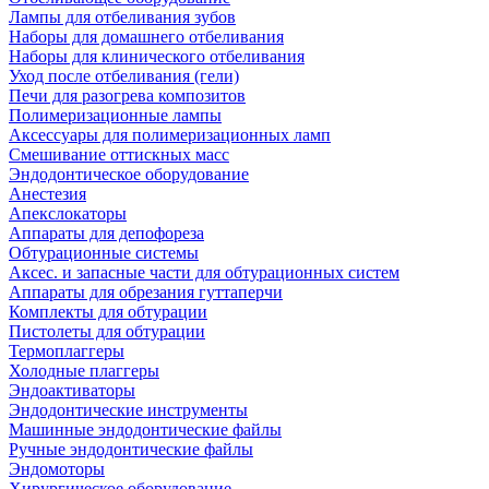
Лампы для отбеливания зубов
Наборы для домашнего отбеливания
Наборы для клинического отбеливания
Уход после отбеливания (гели)
Печи для разогрева композитов
Полимеризационные лампы
Аксессуары для полимеризационных ламп
Смешивание оттискных масс
Эндодонтическое оборудование
Анестезия
Апекслокаторы
Аппараты для депофореза
Обтурационные системы
Аксес. и запасные части для обтурационных систем
Аппараты для обрезания гуттаперчи
Комплекты для обтурации
Пистолеты для обтурации
Термоплаггеры
Холодные плаггеры
Эндоактиваторы
Эндодонтические инструменты
Машинные эндодонтические файлы
Ручные эндодонтические файлы
Эндомоторы
Хирургическое оборудование