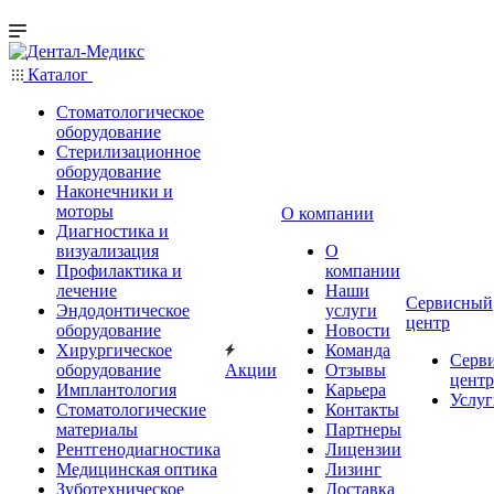
Каталог
Стоматологическое
оборудование
Стерилизационное
оборудование
Наконечники и
моторы
О компании
Диагностика и
визуализация
О
Профилактика и
компании
лечение
Наши
Сервисный
Эндодонтическое
услуги
центр
оборудование
Новости
Хирургическое
Команда
Серв
оборудование
Акции
Отзывы
центр
Имплантология
Карьера
Услуг
Стоматологические
Контакты
материалы
Партнеры
Рентгенодиагностика
Лицензии
Медицинская оптика
Лизинг
Зуботехническое
Доставка