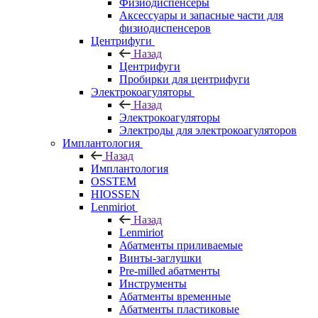
Физиодиспенсеры
Аксессуары и запасные части для
физиодиспенсеров
Центрифуги
Назад
Центрифуги
Пробирки для центрифуги
Электрокоагуляторы
Назад
Электрокоагуляторы
Электроды для электрокоагуляторов
Имплантология
Назад
Имплантология
OSSTEM
HIOSSEN
Lenmiriot
Назад
Lenmiriot
Абатменты приливаемые
Винты-заглушки
Pre-milled абатменты
Инструменты
Абатменты временные
Абатменты пластиковые