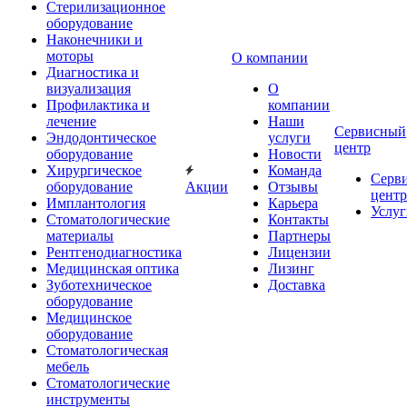
Стерилизационное
оборудование
Наконечники и
моторы
О компании
Диагностика и
визуализация
О
Профилактика и
компании
лечение
Наши
Сервисный
Эндодонтическое
услуги
центр
оборудование
Новости
Хирургическое
Команда
Серв
оборудование
Акции
Отзывы
центр
Имплантология
Карьера
Услуг
Стоматологические
Контакты
материалы
Партнеры
Рентгенодиагностика
Лицензии
Медицинская оптика
Лизинг
Зуботехническое
Доставка
оборудование
Медицинское
оборудование
Стоматологическая
мебель
Стоматологические
инструменты