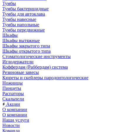
Тумбы
Тумбы бактерицидные
Тумбы для автоклава
Тумбы навесные
Тумбы напольные
Тумбы передвижные
Шкафы
Шкафы вытяжные
Шкафы закрытого типа
Шкафы открытого типа
Стоматологические инструменты
Иглодержатели
Коффердам (Раббердам) система
Резиновые завесы
Кюреты и скейлеры пародонтологические
Ножницы
Пинцеты
Распаторы
Скальпели
Акции
О компании
О компании
Наши услуги
Новости
Команда