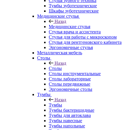
Стулья зубного техника
Тумбы зуботехнические
Шкафы зуботехнические
Медицинские стулья
Назад
Медицинские стулья
Стулья врача и ассистента
Стулья для работы с микроскопом
Стулья для рентгеновского кабинета
Эргономичные стулья
Металлическая мебель
Столы
Назад
Столы
Столы инструментальные
Столы лабораторные
Столы передвижные
Эргономичные столы
Тумбы
Назад
Тумбы
Тумбы бактерицидные
Тумбы для автоклава
Тумбы навесные
Тумбы напольные