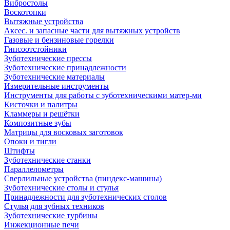
Вибростолы
Воскотопки
Вытяжные устройства
Аксес. и запасные части для вытяжных устройств
Газовые и бензиновые горелки
Гипсоотстойники
Зуботехнические прессы
Зуботехнические принадлежности
Зуботехнические материалы
Измерительные инструменты
Инструменты для работы с зуботехническими матер-ми
Кисточки и палитры
Кламмеры и решётки
Композитные зубы
Матрицы для восковых заготовок
Опоки и тигли
Штифты
Зуботехнические станки
Параллелометры
Сверлильные устройства (пиндекс-машины)
Зуботехнические столы и стулья
Принадлежности для зуботехнических столов
Стулья для зубных техников
Зуботехнические турбины
Инжекционные печи