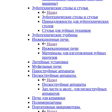
машины)
Зуботехнические столы и стулья
Назад
Зуботехнические столы и стулья
Принадлежности для зуботехнических
столов
Стулья для зубных техников
Зуботехнические турбины
Инжекционные печи
Назад
Инжекционные печи
Материалы для изготовления зубных
протезов
Литейные установки
Муфельные печи
Пароструйные аппараты
Пескоструйные аппараты
Назад
Пескоструйные аппараты
Зап.части и аксес. для пескоструйных
аппаратов
Печи для керамики
Полимеризаторы
Портативные микромоторы
Назад