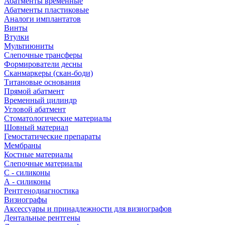
Абатменты временные
Абатменты пластиковые
Аналоги имплантатов
Винты
Втулки
Мультиюниты
Слепочные трансферы
Формирователи десны
Сканмаркеры (скан-боди)
Титановые основания
Прямой абатмент
Временный цилиндр
Угловой абатмент
Стоматологические материалы
Шовный материал
Гемостатические препараты
Мембраны
Костные материалы
Слепочные материалы
C - силиконы
А - силиконы
Рентгенодиагностика
Визиографы
Аксессуары и принадлежности для визиографов
Дентальные рентгены