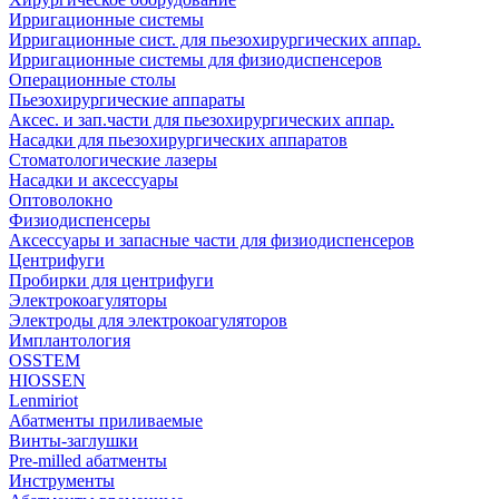
Ирригационные системы
Ирригационные сист. для пьезохирургических аппар.
Ирригационные системы для физиодиспенсеров
Операционные столы
Пьезохирургические аппараты
Аксес. и зап.части для пьезохирургических аппар.
Насадки для пьезохирургических аппаратов
Стоматологические лазеры
Насадки и аксессуары
Оптоволокно
Физиодиспенсеры
Аксессуары и запасные части для физиодиспенсеров
Центрифуги
Пробирки для центрифуги
Электрокоагуляторы
Электроды для электрокоагуляторов
Имплантология
OSSTEM
HIOSSEN
Lenmiriot
Абатменты приливаемые
Винты-заглушки
Pre-milled абатменты
Инструменты