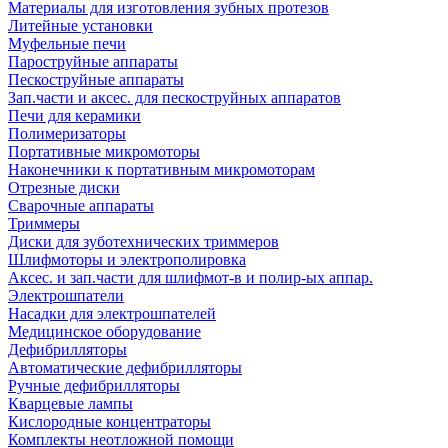
Материалы для изготовления зубных протезов
Литейные установки
Муфельные печи
Пароструйные аппараты
Пескоструйные аппараты
Зап.части и аксес. для пескоструйных аппаратов
Печи для керамики
Полимеризаторы
Портативные микромоторы
Наконечники к портативным микромоторам
Отрезные диски
Сварочные аппараты
Триммеры
Диски для зуботехнических триммеров
Шлифмоторы и электрополировка
Аксес. и зап.части для шлифмот-в и полир-ых аппар.
Электрошпатели
Насадки для электрошпателей
Медицинское оборудование
Дефибрилляторы
Автоматические дефибрилляторы
Ручные дефибрилляторы
Кварцевые лампы
Кислородные концентраторы
Комплекты неотложной помощи