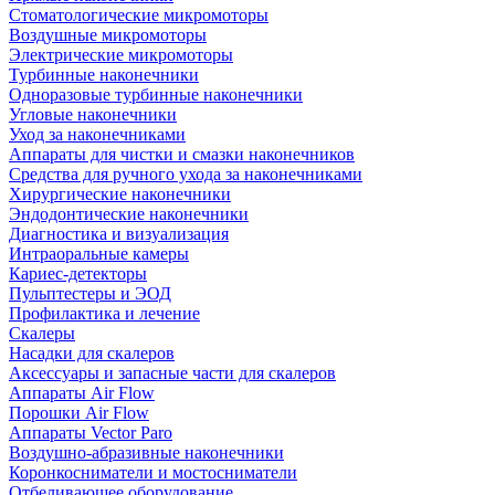
Стоматологические микромоторы
Воздушные микромоторы
Электрические микромоторы
Турбинные наконечники
Одноразовые турбинные наконечники
Угловые наконечники
Уход за наконечниками
Аппараты для чистки и смазки наконечников
Средства для ручного ухода за наконечниками
Хирургические наконечники
Эндодонтические наконечники
Диагностика и визуализация
Интраоральные камеры
Кариес-детекторы
Пульптестеры и ЭОД
Профилактика и лечение
Скалеры
Насадки для скалеров
Аксессуары и запасные части для скалеров
Аппараты Air Flow
Порошки Air Flow
Аппараты Vector Paro
Воздушно-абразивные наконечники
Коронкосниматели и мостосниматели
Отбеливающее оборудование