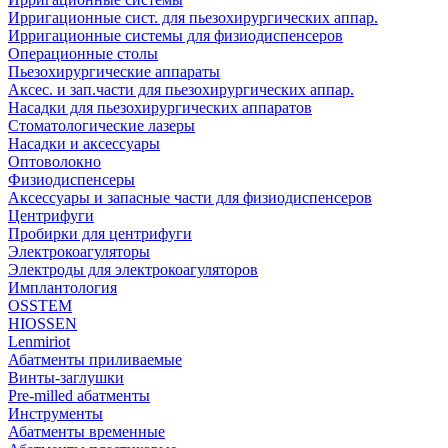
Ирригационные сист. для пьезохирургических аппар.
Ирригационные системы для физиодиспенсеров
Операционные столы
Пьезохирургические аппараты
Аксес. и зап.части для пьезохирургических аппар.
Насадки для пьезохирургических аппаратов
Стоматологические лазеры
Насадки и аксессуары
Оптоволокно
Физиодиспенсеры
Аксессуары и запасные части для физиодиспенсеров
Центрифуги
Пробирки для центрифуги
Электрокоагуляторы
Электроды для электрокоагуляторов
Имплантология
OSSTEM
HIOSSEN
Lenmiriot
Абатменты приливаемые
Винты-заглушки
Pre-milled абатменты
Инструменты
Абатменты временные