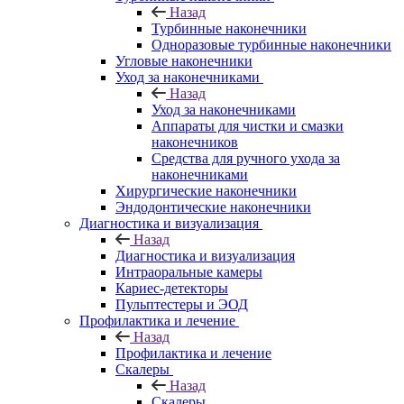
Назад
Турбинные наконечники
Одноразовые турбинные наконечники
Угловые наконечники
Уход за наконечниками
Назад
Уход за наконечниками
Аппараты для чистки и смазки
наконечников
Средства для ручного ухода за
наконечниками
Хирургические наконечники
Эндодонтические наконечники
Диагностика и визуализация
Назад
Диагностика и визуализация
Интраоральные камеры
Кариес-детекторы
Пульптестеры и ЭОД
Профилактика и лечение
Назад
Профилактика и лечение
Скалеры
Назад
Скалеры