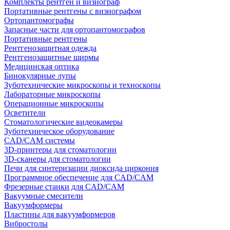
Комплекты рентген и визиограф
Портативные рентгены с визиографом
Ортопантомографы
Запасные части для ортопантомографов
Портативные рентгены
Рентгенозащитная одежда
Рентгенозащитные ширмы
Медицинская оптика
Бинокулярные лупы
Зуботехнические микроскопы и техноскопы
Лабораторные микроскопы
Операционные микроскопы
Осветители
Стоматологические видеокамеры
Зуботехническое оборудование
CAD/CAM системы
3D-принтеры для стоматологии
3D-сканеры для стоматологии
Печи для синтеризации диоксида циркония
Программное обеспечение для CAD/CAM
Фрезерные станки для CAD/CAM
Вакуумные смесители
Вакуумформеры
Пластины для вакуумформеров
Вибростолы