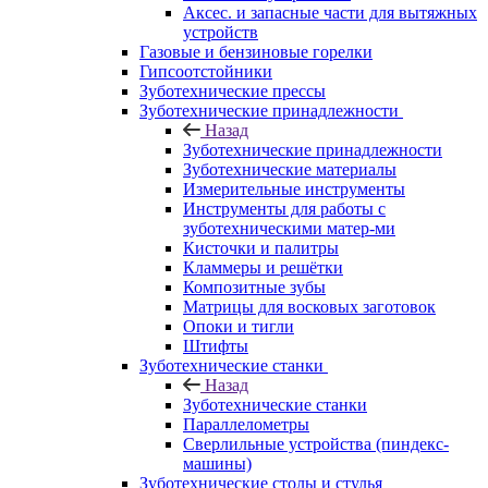
Аксес. и запасные части для вытяжных
устройств
Газовые и бензиновые горелки
Гипсоотстойники
Зуботехнические прессы
Зуботехнические принадлежности
Назад
Зуботехнические принадлежности
Зуботехнические материалы
Измерительные инструменты
Инструменты для работы с
зуботехническими матер-ми
Кисточки и палитры
Кламмеры и решётки
Композитные зубы
Матрицы для восковых заготовок
Опоки и тигли
Штифты
Зуботехнические станки
Назад
Зуботехнические станки
Параллелометры
Сверлильные устройства (пиндекс-
машины)
Зуботехнические столы и стулья