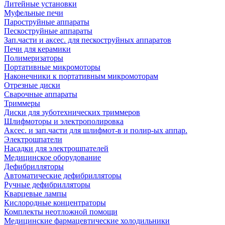
Литейные установки
Муфельные печи
Пароструйные аппараты
Пескоструйные аппараты
Зап.части и аксес. для пескоструйных аппаратов
Печи для керамики
Полимеризаторы
Портативные микромоторы
Наконечники к портативным микромоторам
Отрезные диски
Сварочные аппараты
Триммеры
Диски для зуботехнических триммеров
Шлифмоторы и электрополировка
Аксес. и зап.части для шлифмот-в и полир-ых аппар.
Электрошпатели
Насадки для электрошпателей
Медицинское оборудование
Дефибрилляторы
Автоматические дефибрилляторы
Ручные дефибрилляторы
Кварцевые лампы
Кислородные концентраторы
Комплекты неотложной помощи
Медицинские фармацевтические холодильники