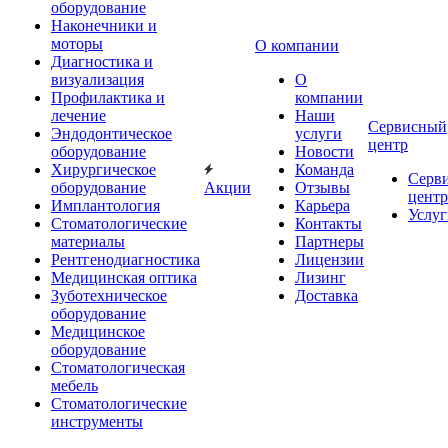
оборудование
Наконечники и
моторы
О компании
Диагностика и
визуализация
О
Профилактика и
компании
лечение
Наши
Сервисный
Эндодонтическое
услуги
центр
оборудование
Новости
Хирургическое
Команда
Серв
оборудование
Акции
Отзывы
центр
Имплантология
Карьера
Услуг
Стоматологические
Контакты
материалы
Партнеры
Рентгенодиагностика
Лицензии
Медицинская оптика
Лизинг
Зуботехническое
Доставка
оборудование
Медицинское
оборудование
Стоматологическая
мебель
Стоматологические
инструменты