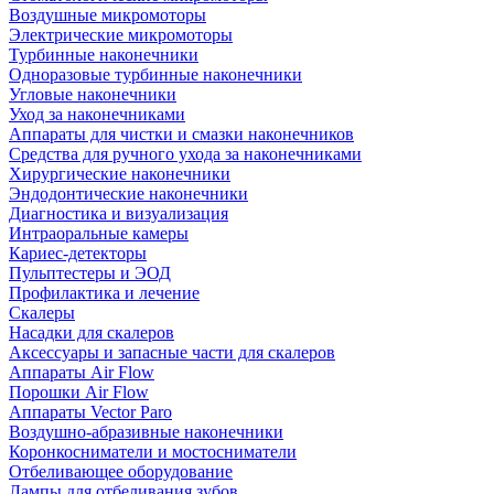
Воздушные микромоторы
Электрические микромоторы
Турбинные наконечники
Одноразовые турбинные наконечники
Угловые наконечники
Уход за наконечниками
Аппараты для чистки и смазки наконечников
Средства для ручного ухода за наконечниками
Хирургические наконечники
Эндодонтические наконечники
Диагностика и визуализация
Интраоральные камеры
Кариес-детекторы
Пульптестеры и ЭОД
Профилактика и лечение
Скалеры
Насадки для скалеров
Аксессуары и запасные части для скалеров
Аппараты Air Flow
Порошки Air Flow
Аппараты Vector Paro
Воздушно-абразивные наконечники
Коронкосниматели и мостосниматели
Отбеливающее оборудование
Лампы для отбеливания зубов