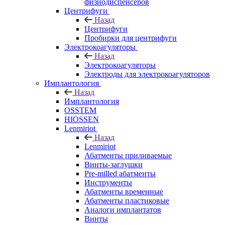
физиодиспенсеров
Центрифуги
Назад
Центрифуги
Пробирки для центрифуги
Электрокоагуляторы
Назад
Электрокоагуляторы
Электроды для электрокоагуляторов
Имплантология
Назад
Имплантология
OSSTEM
HIOSSEN
Lenmiriot
Назад
Lenmiriot
Абатменты приливаемые
Винты-заглушки
Pre-milled абатменты
Инструменты
Абатменты временные
Абатменты пластиковые
Аналоги имплантатов
Винты