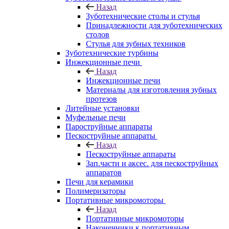
Назад
Зуботехнические столы и стулья
Принадлежности для зуботехнических
столов
Стулья для зубных техников
Зуботехнические турбины
Инжекционные печи
Назад
Инжекционные печи
Материалы для изготовления зубных
протезов
Литейные установки
Муфельные печи
Пароструйные аппараты
Пескоструйные аппараты
Назад
Пескоструйные аппараты
Зап.части и аксес. для пескоструйных
аппаратов
Печи для керамики
Полимеризаторы
Портативные микромоторы
Назад
Портативные микромоторы
Наконечники к портативным