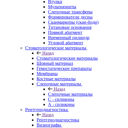
Втулки
Мультиюниты
Слепочные трансферы
Формирователи десны
Сканмаркеры (скан-боди)
Титановые основания
Прямой абатмент
Временный цилиндр
Угловой абатмент
Стоматологические материалы
Назад
Стоматологические материалы
Шовный материал
Гемостатические препараты
Мембраны
Костные материалы
Слепочные материалы
Назад
Слепочные материалы
C - силиконы
А - силиконы
Рентгенодиагностика
Назад
Рентгенодиагностика
Визиографы