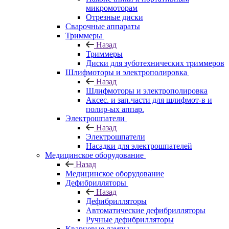
микромоторам
Отрезные диски
Сварочные аппараты
Триммеры
Назад
Триммеры
Диски для зуботехнических триммеров
Шлифмоторы и электрополировка
Назад
Шлифмоторы и электрополировка
Аксес. и зап.части для шлифмот-в и
полир-ых аппар.
Электрошпатели
Назад
Электрошпатели
Насадки для электрошпателей
Медицинское оборудование
Назад
Медицинское оборудование
Дефибрилляторы
Назад
Дефибрилляторы
Автоматические дефибрилляторы
Ручные дефибрилляторы
Кварцевые лампы