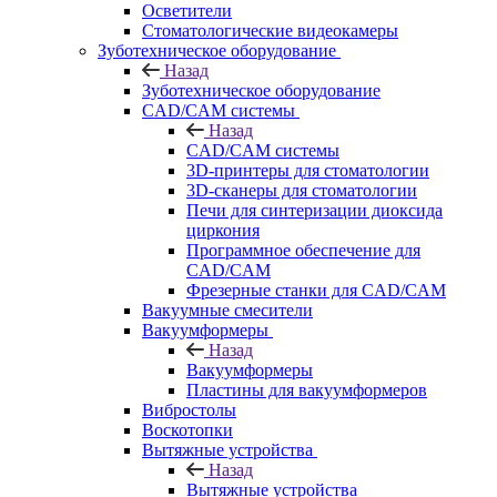
Осветители
Стоматологические видеокамеры
Зуботехническое оборудование
Назад
Зуботехническое оборудование
CAD/CAM системы
Назад
CAD/CAM системы
3D-принтеры для стоматологии
3D-сканеры для стоматологии
Печи для синтеризации диоксида
циркония
Программное обеспечение для
CAD/CAM
Фрезерные станки для CAD/CAM
Вакуумные смесители
Вакуумформеры
Назад
Вакуумформеры
Пластины для вакуумформеров
Вибростолы
Воскотопки
Вытяжные устройства
Назад
Вытяжные устройства