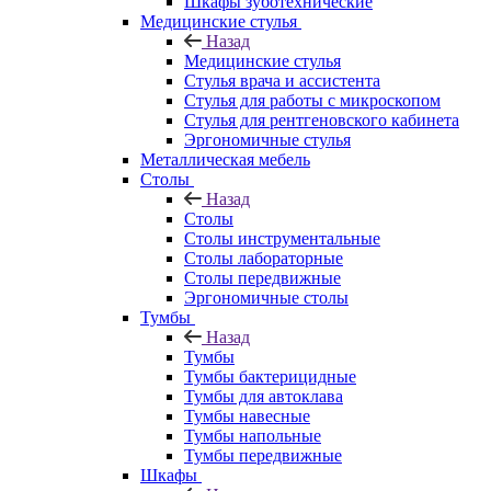
Шкафы зуботехнические
Медицинские стулья
Назад
Медицинские стулья
Стулья врача и ассистента
Стулья для работы с микроскопом
Стулья для рентгеновского кабинета
Эргономичные стулья
Металлическая мебель
Столы
Назад
Столы
Столы инструментальные
Столы лабораторные
Столы передвижные
Эргономичные столы
Тумбы
Назад
Тумбы
Тумбы бактерицидные
Тумбы для автоклава
Тумбы навесные
Тумбы напольные
Тумбы передвижные
Шкафы