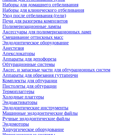
Наборы для домашнего отбеливания
Наборы для клинического отбеливания
Уход после отбеливания (гели)
Печи для разогрева композитов
Полимеризационные лампы
Аксессуары для полимеризационных ламп
Смешивание оттискных масс
Эндодонтическое оборудование
Анестезия
Апекслокаторы
Аппараты для депофореза
Обтурационные системы
Аксес. и запасные части для обтурационных систем
Аппараты для обрезания гуттаперчи
Комплекты для обтурации
Пистолеты для обтурации
Термоплаггеры
Холодные плаггеры
Эндоактиваторы
Эндодонтические инструменты
Машинные эндодонтические файлы
Ручные эндодонтические файлы
Эндомоторы
Хирургическое оборудование
Ирригационные системы