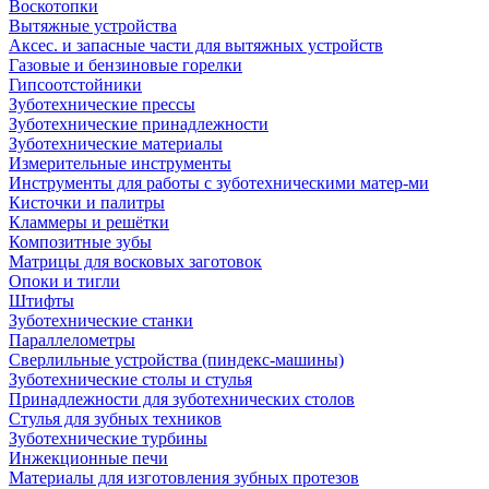
Воскотопки
Вытяжные устройства
Аксес. и запасные части для вытяжных устройств
Газовые и бензиновые горелки
Гипсоотстойники
Зуботехнические прессы
Зуботехнические принадлежности
Зуботехнические материалы
Измерительные инструменты
Инструменты для работы с зуботехническими матер-ми
Кисточки и палитры
Кламмеры и решётки
Композитные зубы
Матрицы для восковых заготовок
Опоки и тигли
Штифты
Зуботехнические станки
Параллелометры
Сверлильные устройства (пиндекс-машины)
Зуботехнические столы и стулья
Принадлежности для зуботехнических столов
Стулья для зубных техников
Зуботехнические турбины
Инжекционные печи
Материалы для изготовления зубных протезов