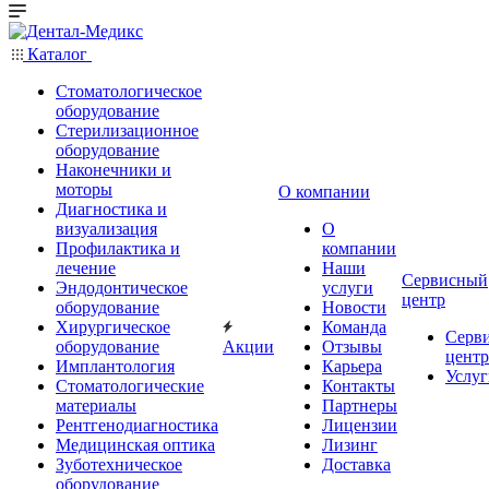
Каталог
Стоматологическое
оборудование
Стерилизационное
оборудование
Наконечники и
моторы
О компании
Диагностика и
визуализация
О
Профилактика и
компании
лечение
Наши
Сервисный
Эндодонтическое
услуги
центр
оборудование
Новости
Хирургическое
Команда
Серв
оборудование
Акции
Отзывы
центр
Имплантология
Карьера
Услуг
Стоматологические
Контакты
материалы
Партнеры
Рентгенодиагностика
Лицензии
Медицинская оптика
Лизинг
Зуботехническое
Доставка
оборудование