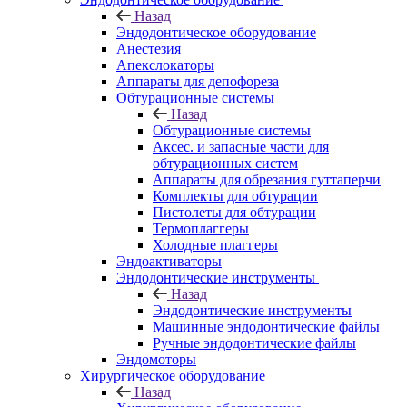
Назад
Эндодонтическое оборудование
Анестезия
Апекслокаторы
Аппараты для депофореза
Обтурационные системы
Назад
Обтурационные системы
Аксес. и запасные части для
обтурационных систем
Аппараты для обрезания гуттаперчи
Комплекты для обтурации
Пистолеты для обтурации
Термоплаггеры
Холодные плаггеры
Эндоактиваторы
Эндодонтические инструменты
Назад
Эндодонтические инструменты
Машинные эндодонтические файлы
Ручные эндодонтические файлы
Эндомоторы
Хирургическое оборудование
Назад