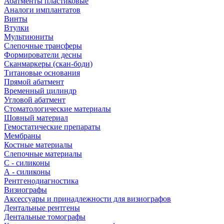
Абатменты пластиковые
Аналоги имплантатов
Винты
Втулки
Мультиюниты
Слепочные трансферы
Формирователи десны
Сканмаркеры (скан-боди)
Титановые основания
Прямой абатмент
Временный цилиндр
Угловой абатмент
Стоматологические материалы
Шовный материал
Гемостатические препараты
Мембраны
Костные материалы
Слепочные материалы
C - силиконы
А - силиконы
Рентгенодиагностика
Визиографы
Аксессуары и принадлежности для визиографов
Дентальные рентгены
Дентальные томографы