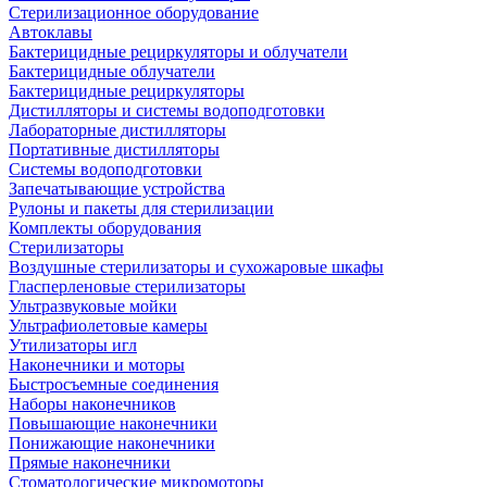
Стерилизационное оборудование
Автоклавы
Бактерицидные рециркуляторы и облучатели
Бактерицидные облучатели
Бактерицидные рециркуляторы
Дистилляторы и системы водоподготовки
Лабораторные дистилляторы
Портативные дистилляторы
Системы водоподготовки
Запечатывающие устройства
Рулоны и пакеты для стерилизации
Комплекты оборудования
Стерилизаторы
Воздушные стерилизаторы и сухожаровые шкафы
Гласперленовые стерилизаторы
Ультразвуковые мойки
Ультрафиолетовые камеры
Утилизаторы игл
Наконечники и моторы
Быстросъемные соединения
Наборы наконечников
Повышающие наконечники
Понижающие наконечники
Прямые наконечники
Стоматологические микромоторы